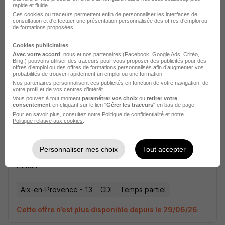
rapide et fluide.
Ces cookies ou traceurs permettent enfin de personnaliser les interfaces de
consultation et d'effectuer une présentation personnalisée des offres d'emploi ou
Technicien de Prestations H/F
de formations proposées.
Hirsch
Cookies publicitaires
Avec votre accord
, nous et nos partenaires (Facebook,
Google Ads
, Critéo,
Aix-en-Provence - 13
CDI
Temps partiel
Bing,) pouvons utiliser des traceurs pour vous proposer des publicités pour des
offres d’emploi ou des offres de formations personnalisés afin d’augmenter vos
probabilités de trouver rapidement un emploi ou une formation.
Cette offre n’est plus disponible depuis le 29/06/26
Nos partenaires personnalisent ces publicités en fonction de votre navigation, de
votre profil et de vos centres d’intérêt.
Vous pouvez à tout moment
paramétrer vos choix
ou
retirer votre
consentement
en cliquant sur le lien "
Gérer les traceurs
" en bas de page.
Pour en savoir plus, consultez notre
Politique de confidentialité
et notre
Politique relative aux cookies
.
Personnaliser mes choix
Tout accepter
Technicien de Prestations H/F
Hirsch
Aix-en-Provence - 13
CDI
Temps partiel
Cette offre n’est plus disponible depuis le 29/06/26