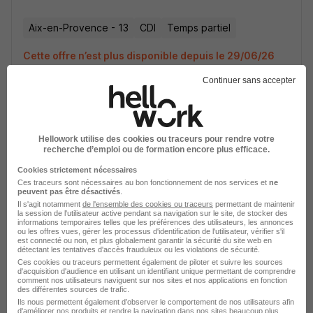
Aix-en-Provence - 13
CDI
Temps partiel
Cette offre n’est plus disponible depuis le 29/06/26
Continuer sans accepter
Hellowork utilise des cookies ou traceurs pour rendre votre
recherche d’emploi ou de formation encore plus efficace.
Technicien de Prestations H/F
Cookies strictement nécessaires
Hirsch
Ces traceurs sont nécessaires au bon fonctionnement de nos services et
ne
peuvent pas être désactivés
.
Il s'agit notamment
de l'ensemble des cookies ou traceurs
permettant de maintenir
Aix-en-Provence - 13
CDI
Temps partiel
la session de l'utilisateur active pendant sa navigation sur le site, de stocker des
informations temporaires telles que les préférences des utilisateurs, les annonces
ou les offres vues, gérer les processus d'identification de l'utilisateur, vérifier s'il
Cette offre n’est plus disponible depuis le 29/06/26
est connecté ou non, et plus globalement garantir la sécurité du site web en
détectant les tentatives d'accès frauduleux ou les violations de sécurité.
Ces cookies ou traceurs permettent également de piloter et suivre les sources
d'acquisition d'audience en utilisant un identifiant unique permettant de comprendre
comment nos utilisateurs naviguent sur nos sites et nos applications en fonction
des différentes sources de trafic.
Ils nous permettent également d’observer le comportement de nos utilisateurs afin
d'améliorer nos produits et rendre la navigation dans nos sites beaucoup plus