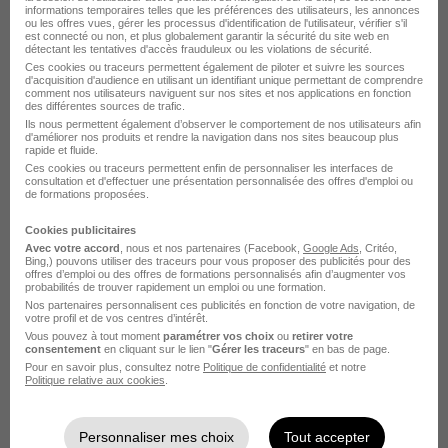
Safti
informations temporaires telles que les préférences des utilisateurs, les annonces
ou les offres vues, gérer les processus d'identification de l'utilisateur, vérifier s'il
est connecté ou non, et plus globalement garantir la sécurité du site web en
détectant les tentatives d'accès frauduleux ou les violations de sécurité.
Le Havre - 76
Indépendant
Ces cookies ou traceurs permettent également de piloter et suivre les sources
d'acquisition d'audience en utilisant un identifiant unique permettant de comprendre
60 000 - 199 999 € / an
comment nos utilisateurs naviguent sur nos sites et nos applications en fonction
des différentes sources de trafic.
Ils nous permettent également d’observer le comportement de nos utilisateurs afin
d'améliorer nos produits et rendre la navigation dans nos sites beaucoup plus
Voir l’offre
rapide et fluide.
il y a 17 jours
Ces cookies ou traceurs permettent enfin de personnaliser les interfaces de
consultation et d'effectuer une présentation personnalisée des offres d'emploi ou
de formations proposées.
Cookies publicitaires
Avec votre accord
, nous et nos partenaires (Facebook,
Google Ads
, Critéo,
Bing,) pouvons utiliser des traceurs pour vous proposer des publicités pour des
offres d’emploi ou des offres de formations personnalisés afin d’augmenter vos
probabilités de trouver rapidement un emploi ou une formation.
Conseiller en Projet Immobilier H/F
Nos partenaires personnalisent ces publicités en fonction de votre navigation, de
votre profil et de vos centres d’intérêt.
Le CabRH
Vous pouvez à tout moment
paramétrer vos choix
ou
retirer votre
consentement
en cliquant sur le lien "
Gérer les traceurs
" en bas de page.
Pour en savoir plus, consultez notre
Politique de confidentialité
et notre
Le Havre - 76
CDI
Télétravail complet
Politique relative aux cookies
.
Voir l’offre
Personnaliser mes choix
Tout accepter
il y a 25 jours