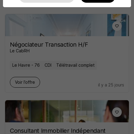
Négociateur Transaction H/F
Le CabRH
Le Havre - 76
CDI
Télétravail complet
Voir l’offre
il y a 25 jours
Consultant Immobilier Indépendant