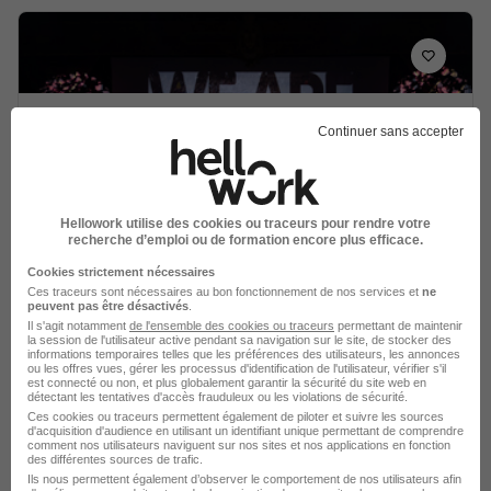
Conseiller Immobilier H/F
Continuer sans accepter
Safti
Le Havre - 76
Indépendant
Hellowork utilise des cookies ou traceurs pour rendre votre
60 000 - 199 999 € / an
recherche d’emploi ou de formation encore plus efficace.
Cookies strictement nécessaires
Ces traceurs sont nécessaires au bon fonctionnement de nos services et
ne
Voir l’offre
il y a 17 jours
peuvent pas être désactivés
.
Il s'agit notamment
de l'ensemble des cookies ou traceurs
permettant de maintenir
la session de l'utilisateur active pendant sa navigation sur le site, de stocker des
informations temporaires telles que les préférences des utilisateurs, les annonces
ou les offres vues, gérer les processus d'identification de l'utilisateur, vérifier s'il
est connecté ou non, et plus globalement garantir la sécurité du site web en
détectant les tentatives d'accès frauduleux ou les violations de sécurité.
Ces cookies ou traceurs permettent également de piloter et suivre les sources
d'acquisition d'audience en utilisant un identifiant unique permettant de comprendre
comment nos utilisateurs naviguent sur nos sites et nos applications en fonction
des différentes sources de trafic.
Gestionnaire de Copropriété H/F
Ils nous permettent également d’observer le comportement de nos utilisateurs afin