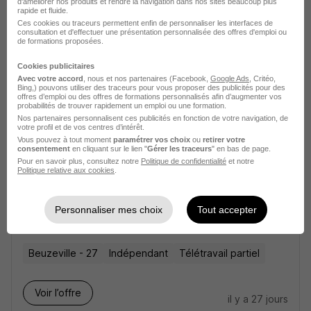
2H Interim
d'améliorer nos produits et rendre la navigation dans nos sites beaucoup plus
Super recruteur
rapide et fluide.
Ces cookies ou traceurs permettent enfin de personnaliser les interfaces de
consultation et d'effectuer une présentation personnalisée des offres d'emploi ou
Le Havre - 76
CDI
2 300 - 3 000 € / mois
de formations proposées.
Cookies publicitaires
Voir l’offre
Avec votre accord
, nous et nos partenaires (Facebook,
Google Ads
, Critéo,
il y a 26 jours
Bing,) pouvons utiliser des traceurs pour vous proposer des publicités pour des
offres d’emploi ou des offres de formations personnalisés afin d’augmenter vos
probabilités de trouver rapidement un emploi ou une formation.
Nos partenaires personnalisent ces publicités en fonction de votre navigation, de
votre profil et de vos centres d’intérêt.
Vous pouvez à tout moment
paramétrer vos choix
ou
retirer votre
consentement
en cliquant sur le lien "
Gérer les traceurs
" en bas de page.
Pour en savoir plus, consultez notre
Politique de confidentialité
et notre
Politique relative aux cookies
.
Consultant Immobilier Indépendant
H/F
Personnaliser mes choix
Tout accepter
Foncia
Beuzeville - 27
Indépendant
Télétravail partiel
Voir l’offre
il y a 27 jours