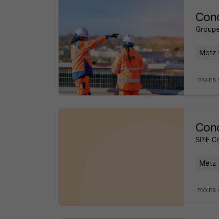
Cond
Group
Metz 
moins 
Cond
SPIE C
Metz 
moins 