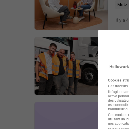
Metz 
il y a 
Chau
Mauffr
Hellowork
Metz 
Cookies str
il y a 
Ces traceurs
Il s'agit not
active pendan
des utilisateu
est connecté 
frauduleux ou 
Cond
Ces cookies o
utilisant un 
Technit
nos applicatio