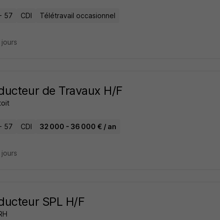
- 57
CDI
Télétravail occasionnel
6 jours
ucteur de Travaux H/F
oit
- 57
CDI
32 000 - 36 000 € / an
5 jours
ducteur SPL H/F
 RH