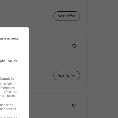
Voir l’offre
sans accepter
ploi ou de
Voir l’offre
ésactivés
.
'utilisateur
préférences
 vérifier s'il
ves d'accès
udience en
nos sites et