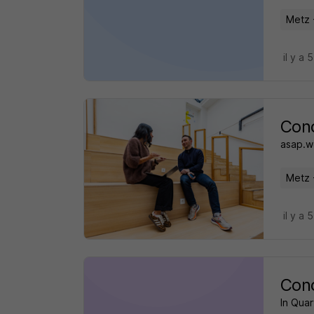
Metz 
il y a 
Cond
asap.w
Metz 
il y a 
Cond
In Quar