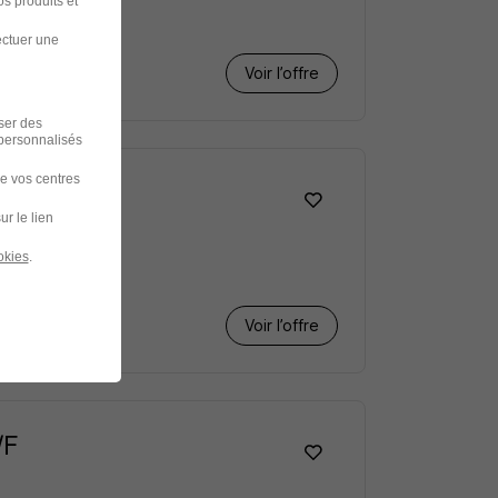
s produits et
ectuer une
Voir l’offre
iser des
 personnalisés
de vos centres
er H/F
ur le lien
okies
.
Voir l’offre
/F