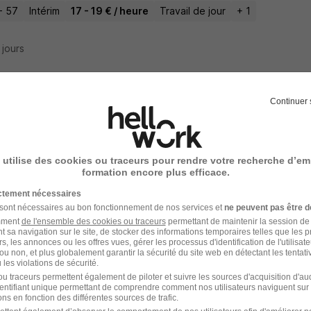
- 57
Intérim
17 - 19 € / heure
Travail de jour
+ 1
4 jours
Continuer 
ffeur - Conducteur SPL Porte Engins H/F
ey
 utilise des cookies ou traceurs pour rendre votre recherche d’em
- 57
CDI
formation encore plus efficace.
ictement nécessaires
5 jours
 sont nécessaires au bon fonctionnement de nos services et
ne peuvent pas être d
amment
de l'ensemble des cookies ou traceurs
permettant de maintenir la session de l
t sa navigation sur le site, de stocker des informations temporaires telles que les 
rs, les annonces ou les offres vues, gérer les processus d'identification de l'utilisateur,
ou non, et plus globalement garantir la sécurité du site web en détectant les tentati
les violations de sécurité.
ucteur de Travaux H/F
u traceurs permettent également de piloter et suivre les sources d'acquisition d'a
identifiant unique permettant de comprendre comment nos utilisateurs naviguent sur 
oit
Super recruteur
ns en fonction des différentes sources de trafic.