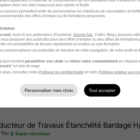
ettent également d’observer le comportement de nos utilisateurs afin d'améliorer no
igation dans nos sites beaucoup plus rapide et fluide.
- 57
CDI
32 000 - 36 000 € / an
u traceurs permettent enfin de personnaliser les interfaces de consultation et d'eff
personnalisée des offres d'emploi ou de formations proposées.
5 jours
icitaires
accord
, nous et nos partenaires (Facebook,
Google Ads
, Critéo, Bing,) pouvons util
 vous proposer des publicités pour des offres d’emploi ou des offres de formations
ter vos probabilités de trouver rapidement un emploi ou une formation.
es personnalisent ces publicités en fonction de votre navigation, de votre profil et 
ucteur - Conductrice d'Engins de Chanti
à tout moment
paramétrer vos choix
ou
retirer votre consentement
en cliquant s
 Interim
Super recruteur
raceurs
" en bas de page.
r plus, consultez notre
Politique de confidentialité
et notre
Politique relative aux co
- 57
Intérim
12,50 - 15 € / heure
3 mois
Personnaliser mes choix
Tout accepter
5 jours
ucteur de Travaux Étanchéité Bardage H
 You
Super recruteur