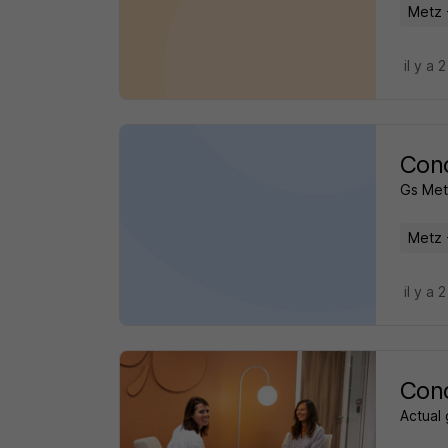
Metz 
il y a 
Cond
Gs Met
Metz 
il y a 
Cond
Actual