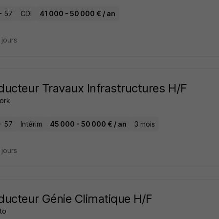
- 57
CDI
41 000 - 50 000 € / an
5 jours
ucteur Travaux Infrastructures H/F
ork
- 57
Intérim
45 000 - 50 000 € / an
3 mois
5 jours
ucteur Génie Climatique H/F
to