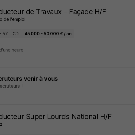
ucteur de Travaux - Façade H/F
o de l'emploi
- 57
CDI
45 000 - 50 000 € / an
d'une heure
ecruteurs venir à vous
cruteurs !
ucteur Super Lourds National H/F
z