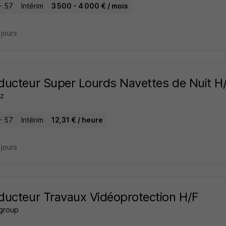
- 57
Intérim
3 500 - 4 000 € / mois
2 jours
ucteur Super Lourds Navettes de Nuit H
z
- 57
Intérim
12,31 € / heure
2 jours
ucteur Travaux Vidéoprotection H/F
 group