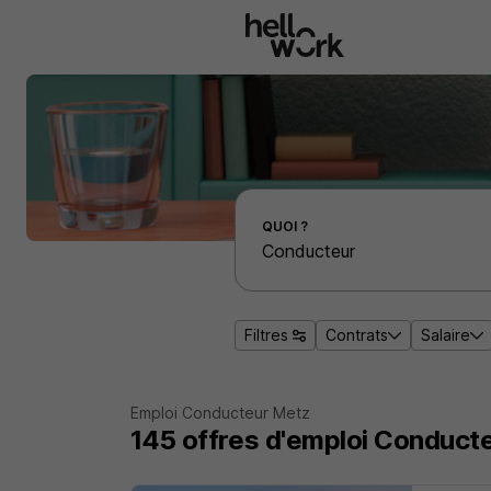
Aller au contenu principal
Effectuer une recherche d'emploi par localité
QUOI ?
Filtres
Contrats
Salaire
Emploi Conducteur Metz
145
offres d'emploi
Conducte