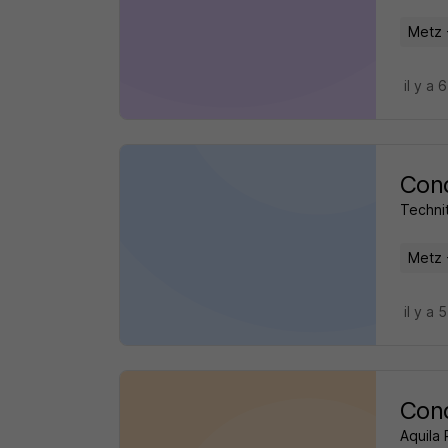
Metz 
il y a 
Cond
Technit
Metz 
il y a 
Con
Aquila