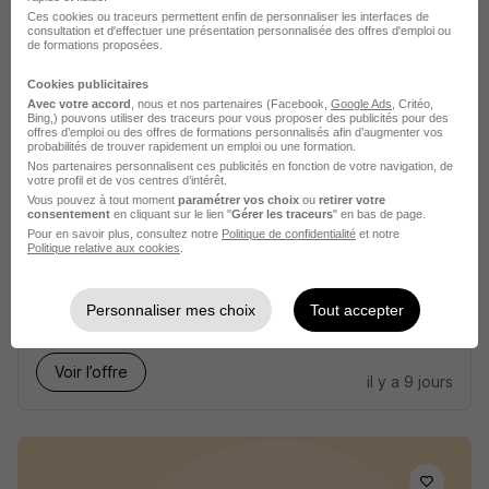
Ces cookies ou traceurs permettent enfin de personnaliser les interfaces de
consultation et d'effectuer une présentation personnalisée des offres d'emploi ou
de formations proposées.
Voir l’offre
il y a 9 jours
Cookies publicitaires
Avec votre accord
, nous et nos partenaires (Facebook,
Google Ads
, Critéo,
Bing,) pouvons utiliser des traceurs pour vous proposer des publicités pour des
offres d’emploi ou des offres de formations personnalisés afin d’augmenter vos
probabilités de trouver rapidement un emploi ou une formation.
Nos partenaires personnalisent ces publicités en fonction de votre navigation, de
votre profil et de vos centres d’intérêt.
Vous pouvez à tout moment
paramétrer vos choix
ou
retirer votre
consentement
en cliquant sur le lien "
Gérer les traceurs
" en bas de page.
Chauffeur PL + Grue Auxiliaire H/F
Pour en savoir plus, consultez notre
Politique de confidentialité
et notre
Politique relative aux cookies
.
PROMAN
Metz - 57
Intérim
12,31 € / heure
8 mois
Personnaliser mes choix
Tout accepter
Voir l’offre
il y a 9 jours