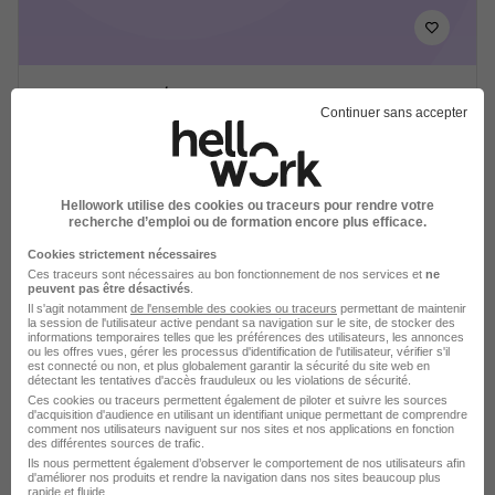
Chauffeur H/F
Continuer sans accepter
PROMAN
Metz - 57
Intérim
12,31 € / heure
56 jours
Hellowork utilise des cookies ou traceurs pour rendre votre
recherche d’emploi ou de formation encore plus efficace.
Voir l’offre
il y a 8 jours
Cookies strictement nécessaires
Ces traceurs sont nécessaires au bon fonctionnement de nos services et
ne
peuvent pas être désactivés
.
Il s'agit notamment
de l'ensemble des cookies ou traceurs
permettant de maintenir
la session de l'utilisateur active pendant sa navigation sur le site, de stocker des
informations temporaires telles que les préférences des utilisateurs, les annonces
ou les offres vues, gérer les processus d'identification de l'utilisateur, vérifier s'il
est connecté ou non, et plus globalement garantir la sécurité du site web en
détectant les tentatives d'accès frauduleux ou les violations de sécurité.
Ces cookies ou traceurs permettent également de piloter et suivre les sources
Conducteur PL - SPL H/F
d'acquisition d'audience en utilisant un identifiant unique permettant de comprendre
comment nos utilisateurs naviguent sur nos sites et nos applications en fonction
CARRO RH
des différentes sources de trafic.
Ils nous permettent également d’observer le comportement de nos utilisateurs afin
d'améliorer nos produits et rendre la navigation dans nos sites beaucoup plus
Metz - 57
Intérim
6 mois
rapide et fluide.