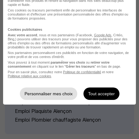
d'améliorer nos produits et rendre la navigation dans nos sites beaucoup plus
rapide et fluide.
Emploi Conducteur de travaux VRD
Ces cookies ou traceurs permettent enfin de personnaliser les interfaces de
consultation et d'effectuer une présentation personnalisée des offres d'emploi ou
Emploi BTP
de formations proposées.
Cookies publicitaires
Avec votre accord
, nous et nos partenaires (Facebook,
Google Ads
, Critéo,
Bing,) pouvons utiliser des traceurs pour vous proposer des publicités pour des
offres d’emploi ou des offres de formations personnalisés afin d’augmenter vos
probabilités de trouver rapidement un emploi ou une formation.
Nos partenaires personnalisent ces publicités en fonction de votre navigation, de
votre profil et de vos centres d’intérêt.
L'emploi par métier à Alençon
Vous pouvez à tout moment
paramétrer vos choix
ou
retirer votre
consentement
en cliquant sur le lien "
Gérer les traceurs
" en bas de page.
dans le domaine BTP
Pour en savoir plus, consultez notre
Politique de confidentialité
et notre
Politique relative aux cookies
.
Emploi Menuisier poseur Alençon
Emploi Ouvrier Alençon
Personnaliser mes choix
Tout accepter
Emploi Peintre en bâtiment Alençon
Emploi Plaquiste Alençon
Emploi Plombier chauffagiste Alençon