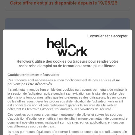
Cette offre n’est plus disponible depuis le 19/05/26
Continuer sans accepter
Conducteur de Travaux VRD H/F
LTD - Métiers de l'encadrement de chantier TP, de la
VRD IDF, Géomètre-Topographe
Hellowork utilise des cookies ou traceurs pour rendre votre
recherche d’emploi ou de formation encore plus efficace.
Alençon - 61
CDI
Temps partiel
Cookies strictement nécessaires
Ces traceurs sont nécessaires au bon fonctionnement de nos services et
ne
peuvent pas être désactivés
.
Cette offre n’est plus disponible depuis le 19/05/26
Il s'agit notamment
de l'ensemble des cookies ou traceurs
permettant de maintenir
la session de l'utilisateur active pendant sa navigation sur le site, de stocker des
informations temporaires telles que les préférences des utilisateurs, les annonces
ou les offres vues, gérer les processus d'identification de l'utilisateur, vérifier s'il
est connecté ou non, et plus globalement garantir la sécurité du site web en
détectant les tentatives d'accès frauduleux ou les violations de sécurité.
Ces cookies ou traceurs permettent également de piloter et suivre les sources
d'acquisition d'audience en utilisant un identifiant unique permettant de comprendre
comment nos utilisateurs naviguent sur nos sites et nos applications en fonction
des différentes sources de trafic.
Emplois & formations
Ils nous permettent également d’observer le comportement de nos utilisateurs afin