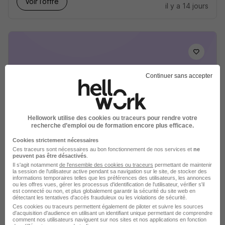
Voir l’offre
il y a 14 jours
Continuer sans accepter
Peintre en Bâtiment H/F
Adéquat recrute pour Adéquat...
Alençon - 61
Intérim
1 867,02 - 2 250 € / mois
Hellowork utilise des cookies ou traceurs pour rendre votre
recherche d’emploi ou de formation encore plus efficace.
12 mois
Cookies strictement nécessaires
Ces traceurs sont nécessaires au bon fonctionnement de nos services et
ne
peuvent pas être désactivés
.
Voir l’offre
il y a 20 jours
Il s'agit notamment
de l'ensemble des cookies ou traceurs
permettant de maintenir
la session de l'utilisateur active pendant sa navigation sur le site, de stocker des
informations temporaires telles que les préférences des utilisateurs, les annonces
ou les offres vues, gérer les processus d'identification de l'utilisateur, vérifier s'il
est connecté ou non, et plus globalement garantir la sécurité du site web en
détectant les tentatives d'accès frauduleux ou les violations de sécurité.
Ces cookies ou traceurs permettent également de piloter et suivre les sources
d'acquisition d'audience en utilisant un identifiant unique permettant de comprendre
comment nos utilisateurs naviguent sur nos sites et nos applications en fonction