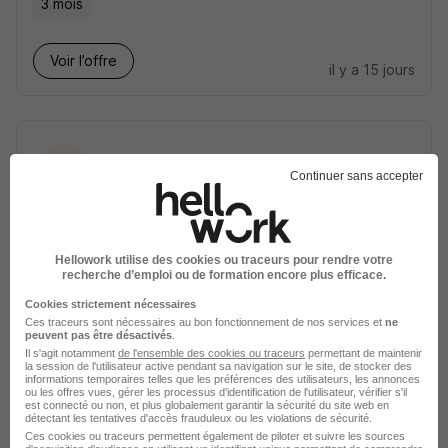
3 mois
Voir l’offre
il y a 15 jours
Continuer sans accepter
Créez une alerte
Soyez alerté des nouvelles offres pour cette
Hellowork utilise des cookies ou traceurs pour rendre votre
recherche d’emploi ou de formation encore plus efficace.
recherche dès leur parution.
Cookies strictement nécessaires
Ces traceurs sont nécessaires au bon fonctionnement de nos services et
ne
Créer mon alerte
peuvent pas être désactivés
.
Il s'agit notamment
de l'ensemble des cookies ou traceurs
permettant de maintenir
la session de l'utilisateur active pendant sa navigation sur le site, de stocker des
informations temporaires telles que les préférences des utilisateurs, les annonces
En cliquant sur "Créer mon alerte", vous acceptez les
ou les offres vues, gérer les processus d'identification de l'utilisateur, vérifier s'il
CGU
et déclarez avoir pris connaissance de la
est connecté ou non, et plus globalement garantir la sécurité du site web en
politique de protection des données du site
détectant les tentatives d'accès frauduleux ou les violations de sécurité.
hellowork.com.
Ces cookies ou traceurs permettent également de piloter et suivre les sources