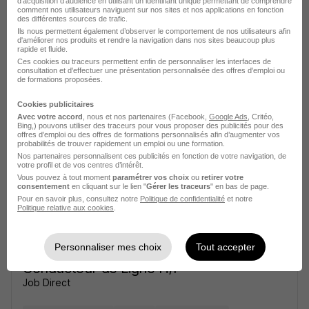
d'acquisition d'audience en utilisant un identifiant unique permettant de comprendre
comment nos utilisateurs naviguent sur nos sites et nos applications en fonction
des différentes sources de trafic.
Ils nous permettent également d’observer le comportement de nos utilisateurs afin
d'améliorer nos produits et rendre la navigation dans nos sites beaucoup plus
rapide et fluide.
Ces cookies ou traceurs permettent enfin de personnaliser les interfaces de
consultation et d'effectuer une présentation personnalisée des offres d'emploi ou
de formations proposées.
Élargissez votre recherche
Cookies publicitaires
Avec votre accord
, nous et nos partenaires (Facebook,
Google Ads
, Critéo,
Emploi Conducteur de ligne Évergnicourt
Bing,) pouvons utiliser des traceurs pour vous proposer des publicités pour des
offres d’emploi ou des offres de formations personnalisés afin d’augmenter vos
probabilités de trouver rapidement un emploi ou une formation.
Emploi Production à Évergnicourt
Nos partenaires personnalisent ces publicités en fonction de votre navigation, de
Emploi à Évergnicourt
votre profil et de vos centres d’intérêt.
Entreprises qui recrutent à Évergnicourt
Vous pouvez à tout moment
paramétrer vos choix
ou
retirer votre
consentement
en cliquant sur le lien "
Gérer les traceurs
" en bas de page.
Pour en savoir plus, consultez notre
Politique de confidentialité
et notre
Politique relative aux cookies
.
Personnaliser mes choix
Tout accepter
Conducteur de Ligne H/F
Job Direct