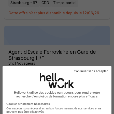
Strasbourg - 67
CDD
Temps partiel
Cette offre n’est plus disponible depuis le 12/06/26
Agent d'Escale Ferroviaire en Gare de
Strasbourg H/F
Sncf Voyageurs
Continuer sans accepter
Strasbourg - 67
CDD
Temps partiel
Cette offre n’est plus disponible depuis le 12/06/26
Hellowork utilise des cookies ou traceurs pour rendre votre
recherche d’emploi ou de formation encore plus efficace.
Cookies strictement nécessaires
Ces traceurs sont nécessaires au bon fonctionnement de nos services et
ne
peuvent pas être désactivés
.