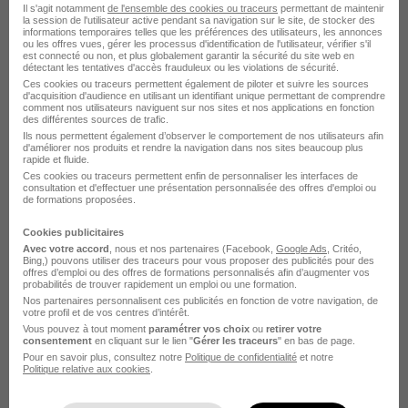
Il s'agit notamment
de l'ensemble des cookies ou traceurs
permettant de maintenir
la session de l'utilisateur active pendant sa navigation sur le site, de stocker des
informations temporaires telles que les préférences des utilisateurs, les annonces
Agent d'Escale Ferroviaire en Gare de
ou les offres vues, gérer les processus d'identification de l'utilisateur, vérifier s'il
Strasbourg H/F
est connecté ou non, et plus globalement garantir la sécurité du site web en
détectant les tentatives d'accès frauduleux ou les violations de sécurité.
Sncf Voyageurs
Ces cookies ou traceurs permettent également de piloter et suivre les sources
d'acquisition d'audience en utilisant un identifiant unique permettant de comprendre
comment nos utilisateurs naviguent sur nos sites et nos applications en fonction
des différentes sources de trafic.
Strasbourg - 67
CDD
Temps partiel
Ils nous permettent également d’observer le comportement de nos utilisateurs afin
d'améliorer nos produits et rendre la navigation dans nos sites beaucoup plus
Cette offre n’est plus disponible depuis le 12/06/26
rapide et fluide.
Ces cookies ou traceurs permettent enfin de personnaliser les interfaces de
consultation et d'effectuer une présentation personnalisée des offres d'emploi ou
de formations proposées.
Cookies publicitaires
Avec votre accord
, nous et nos partenaires (Facebook,
Google Ads
, Critéo,
Bing,) pouvons utiliser des traceurs pour vous proposer des publicités pour des
offres d’emploi ou des offres de formations personnalisés afin d’augmenter vos
Emplois & formations
probabilités de trouver rapidement un emploi ou une formation.
Nos partenaires personnalisent ces publicités en fonction de votre navigation, de
votre profil et de vos centres d’intérêt.
Emploi Commercial en gare
Vous pouvez à tout moment
paramétrer vos choix
ou
retirer votre
consentement
en cliquant sur le lien "
Gérer les traceurs
" en bas de page.
Emploi Ferroviaire
Pour en savoir plus, consultez notre
Politique de confidentialité
et notre
Politique relative aux cookies
.