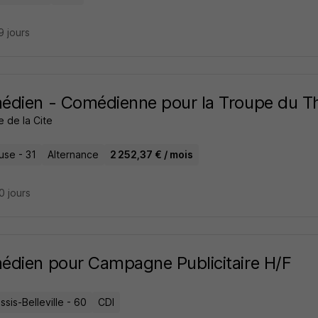
19 jours
dien - Comédienne pour la Troupe du Thé
 de la Cite
use - 31
Alternance
2 252,37 € / mois
20 jours
dien pour Campagne Publicitaire H/F
ssis-Belleville - 60
CDI