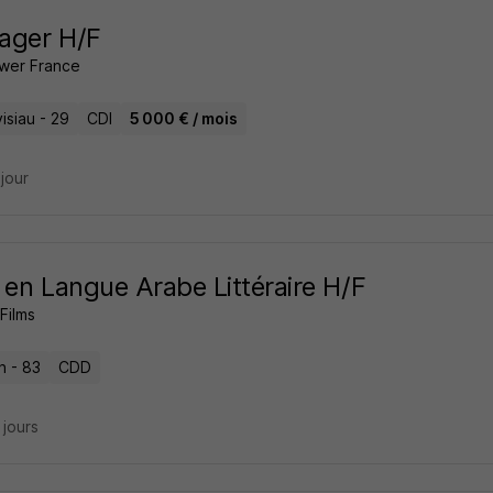
ager H/F
wer France
isiau - 29
CDI
5 000 € / mois
 jour
 en Langue Arabe Littéraire H/F
Films
n - 83
CDD
5 jours