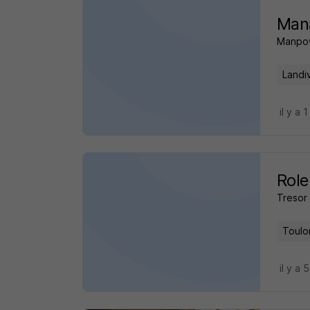
Man
Manpo
Landiv
il y a 1
Role
Tresor 
Toulo
il y a 