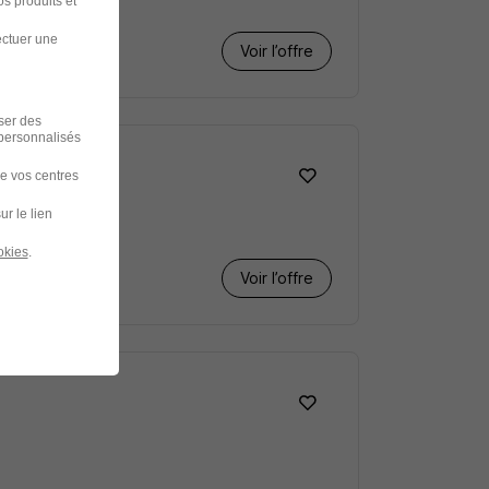
s produits et
ectuer une
Voir l’offre
iser des
 personnalisés
de vos centres
ur le lien
okies
.
Voir l’offre