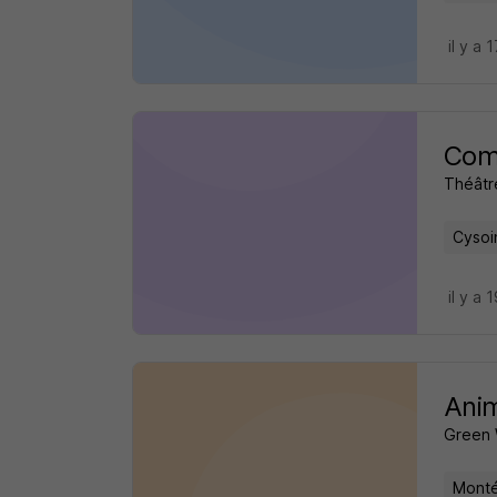
il y a 
Comé
Théâtr
Cysoi
il y a 
Anim
Green 
Monté