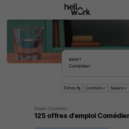
Aller au contenu principal
Effectuer une recherche d'emploi par localité
QUOI ?
Filtres
Contrats
Salaire
Emploi Comédien
125
offres d'emploi
Comédie