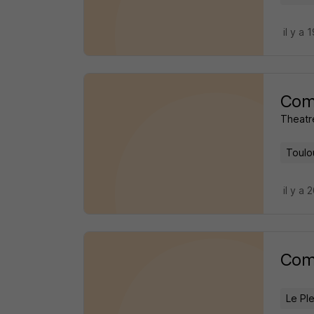
il y a 
Comé
Theatre
Toulo
il y a 
Comé
Le Ple