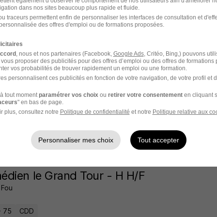
e-France
CDD
ettent également d’observer le comportement de nos utilisateurs afin d'améliorer no
igation dans nos sites beaucoup plus rapide et fluide.
u traceurs permettent enfin de personnaliser les interfaces de consultation et d'eff
personnalisée des offres d'emploi ou de formations proposées.
16 jours
icitaires
accord
, nous et nos partenaires (Facebook,
Google Ads
, Critéo, Bing,) pouvons util
 vous proposer des publicités pour des offres d’emploi ou des offres de formations
ter vos probabilités de trouver rapidement un emploi ou une formation.
diens - Danseurs - Musiciens H/F
es personnalisent ces publicités en fonction de votre navigation, de votre profil et 
à tout moment
paramétrer vos choix
ou
retirer votre consentement
en cliquant s
res-sur-Seine - 92
CDD
raceurs
" en bas de page.
r plus, consultez notre
Politique de confidentialité
et notre
Politique relative aux co
17 jours
Personnaliser mes choix
Tout accepter
dien le Grand Tour - H H/F
 Fou
- 75
CDD