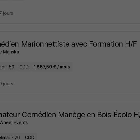
17 jours
dien Marionnettiste avec Formation H/F
e Mariska
ng - 59
CDD
1 867,50 € / mois
19 jours
ateur Comédien Manège en Bois Écolo H
Wheel Events
limar - 26
CDD