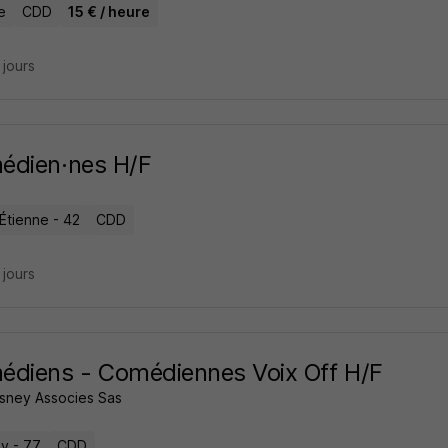
e
CDD
15 € / heure
8 jours
édien·nes H/F
Étienne - 42
CDD
9 jours
diens - Comédiennes Voix Off H/F
isney Associes Sas
y - 77
CDD