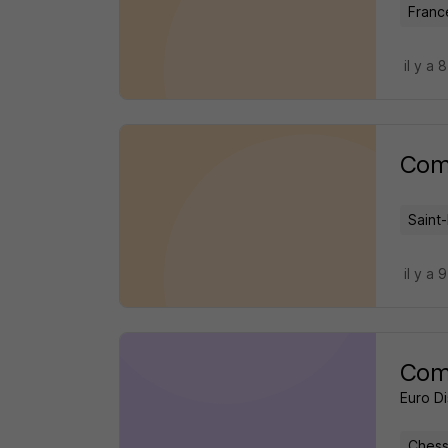
Franc
il y a 
Com
Saint-
il y a 
Comé
Euro D
Chess