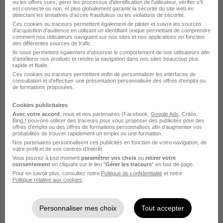
ou les offres vues, gérer les processus d'identification de l'utilisateur, vérifier s'il
est connecté ou non, et plus globalement garantir la sécurité du site web en
détectant les tentatives d'accès frauduleux ou les violations de sécurité.
Ces cookies ou traceurs permettent également de piloter et suivre les sources
d'acquisition d'audience en utilisant un identifiant unique permettant de comprendre
comment nos utilisateurs naviguent sur nos sites et nos applications en fonction
des différentes sources de trafic.
Ils nous permettent également d’observer le comportement de nos utilisateurs afin
d'améliorer nos produits et rendre la navigation dans nos sites beaucoup plus
Chef de Projet Site H/F
rapide et fluide.
Ces cookies ou traceurs permettent enfin de personnaliser les interfaces de
collectivite
consultation et d'effectuer une présentation personnalisée des offres d'emploi ou
de formations proposées.
Chooz - 08
CDI
Temps partiel
Cookies publicitaires
Avec votre accord
, nous et nos partenaires (Facebook,
Google Ads
, Critéo,
Cette offre n’est plus disponible depuis le 12/07/26
Bing,) pouvons utiliser des traceurs pour vous proposer des publicités pour des
offres d’emploi ou des offres de formations personnalisés afin d’augmenter vos
probabilités de trouver rapidement un emploi ou une formation.
Nos partenaires personnalisent ces publicités en fonction de votre navigation, de
votre profil et de vos centres d’intérêt.
Vous pouvez à tout moment
paramétrer vos choix
ou
retirer votre
consentement
en cliquant sur le lien "
Gérer les traceurs
" en bas de page.
Pour en savoir plus, consultez notre
Politique de confidentialité
et notre
Politique relative aux cookies
.
Chef de Projet Site H/F
collectivite
Personnaliser mes choix
Tout accepter