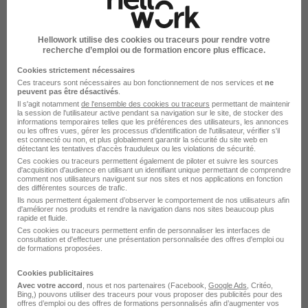
Voir l’offre
Hellowork utilise des cookies ou traceurs pour rendre votre
il y a 16 jours
recherche d’emploi ou de formation encore plus efficace.
Cookies strictement nécessaires
Ces traceurs sont nécessaires au bon fonctionnement de nos services et
ne
peuvent pas être désactivés
.
Il s'agit notamment
de l'ensemble des cookies ou traceurs
permettant de maintenir
la session de l'utilisateur active pendant sa navigation sur le site, de stocker des
informations temporaires telles que les préférences des utilisateurs, les annonces
ou les offres vues, gérer les processus d'identification de l'utilisateur, vérifier s'il
est connecté ou non, et plus globalement garantir la sécurité du site web en
Créez une alerte
détectant les tentatives d'accès frauduleux ou les violations de sécurité.
Ces cookies ou traceurs permettent également de piloter et suivre les sources
d'acquisition d'audience en utilisant un identifiant unique permettant de comprendre
Soyez alerté des nouvelles offres pour cette
comment nos utilisateurs naviguent sur nos sites et nos applications en fonction
des différentes sources de trafic.
recherche dès leur parution.
Ils nous permettent également d’observer le comportement de nos utilisateurs afin
d'améliorer nos produits et rendre la navigation dans nos sites beaucoup plus
rapide et fluide.
Créer mon alerte
Ces cookies ou traceurs permettent enfin de personnaliser les interfaces de
consultation et d'effectuer une présentation personnalisée des offres d'emploi ou
de formations proposées.
En cliquant sur "Créer mon alerte", vous acceptez les
CGU
et déclarez avoir pris connaissance de la
Cookies publicitaires
politique de protection des données du site
Avec votre accord
, nous et nos partenaires (Facebook,
Google Ads
, Critéo,
hellowork.com.
Bing,) pouvons utiliser des traceurs pour vous proposer des publicités pour des
offres d’emploi ou des offres de formations personnalisés afin d’augmenter vos