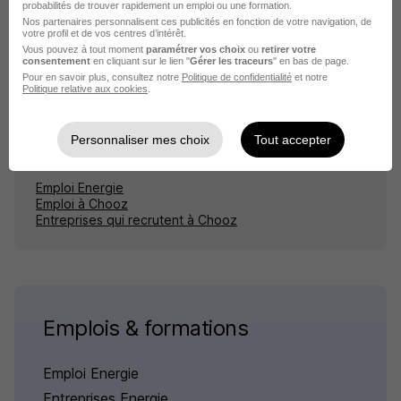
probabilités de trouver rapidement un emploi ou une formation.
Nos partenaires personnalisent ces publicités en fonction de votre navigation, de
votre profil et de vos centres d’intérêt.
Vous pouvez à tout moment
paramétrer vos choix
ou
retirer votre
consentement
en cliquant sur le lien "
Gérer les traceurs
" en bas de page.
Pour en savoir plus, consultez notre
Politique de confidentialité
et notre
Politique relative aux cookies
.
Élargissez votre recherche
Personnaliser mes choix
Tout accepter
Emploi Energie Chooz
Emploi Energie
Emploi à Chooz
Entreprises qui recrutent à Chooz
Emplois & formations
Emploi Energie
Entreprises Energie