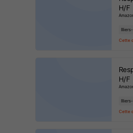
H/F
Amazo
Illier
Cette 
Resp
H/F
Amazo
Illier
Cette 