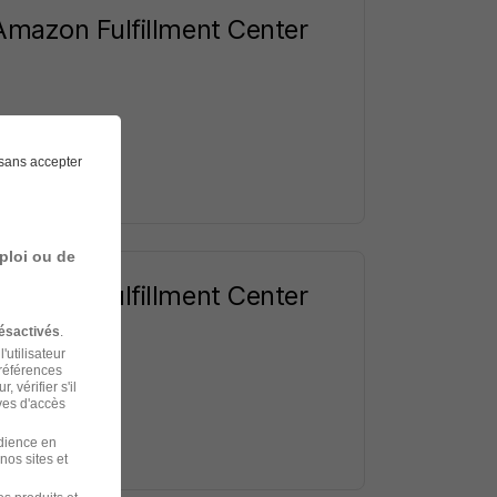
Amazon Fulfillment Center
sans accepter
ploi ou de
Amazon Fulfillment Center
ésactivés
.
'utilisateur
préférences
 vérifier s'il
ves d'accès
udience en
nos sites et