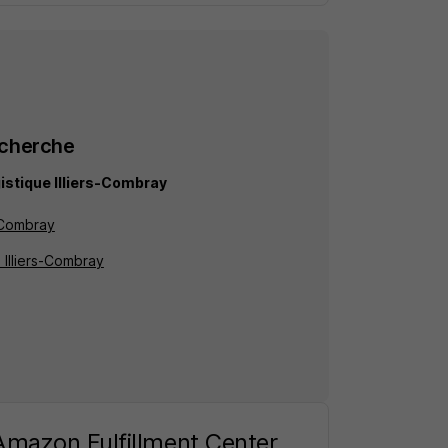
echerche
istique Illiers-Combray
s-Combray
 Illiers-Combray
Amazon Fulfillment Center