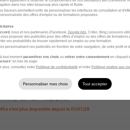
ettent également d’observer le comportement de nos utilisateurs afin d'améliorer no
igation dans nos sites beaucoup plus rapide et fluide.
u traceurs permettent enfin de personnaliser les interfaces de consultation et d'eff
personnalisée des offres d'emploi ou de formations proposées.
 d'Équipe Logistique H/F
nce
icitaires
accord
, nous et nos partenaires (Facebook,
Google Ads
, Critéo, Bing,) pouvons util
 vous proposer des publicités pour des offres d’emploi ou des offres de formations
s-Combray - 28
CDI
Temps partiel
ter vos probabilités de trouver rapidement un emploi ou une formation.
es personnalisent ces publicités en fonction de votre navigation, de votre profil et 
ffre n’est plus disponible depuis le 13/07/26
à tout moment
paramétrer vos choix
ou
retirer votre consentement
en cliquant s
raceurs
" en bas de page.
r plus, consultez notre
Politique de confidentialité
et notre
Politique relative aux co
rviseur·euse Logistique H/F
Personnaliser mes choix
Tout accepter
 France Logistique Sas
s-Combray - 28
CDI
Temps partiel
ffre n’est plus disponible depuis le 01/07/26