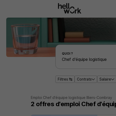
Aller au contenu principal
Effectuer une recherche d'emploi par localité
QUOI ?
Filtres
Contrats
Salaire
Emploi Chef d'équipe logistique Illiers-Combray
2
offres d'emploi
Chef d'équi