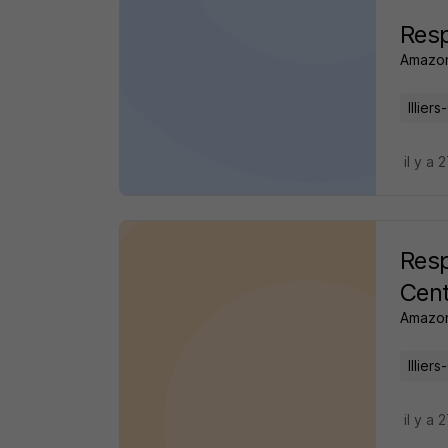
Resp
Amazo
Illier
il y a 
Resp
Cent
Amazo
Illier
il y a 