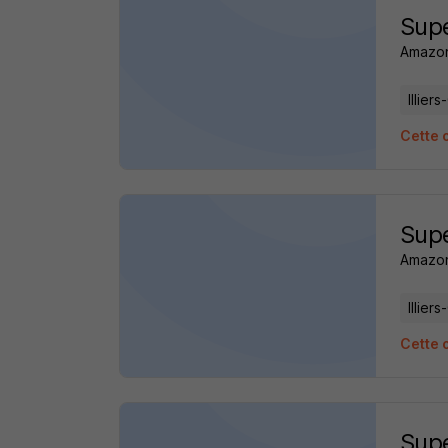
Supe
Amazon
Illier
Cette o
Supe
Amazon
Illier
Cette o
Supe