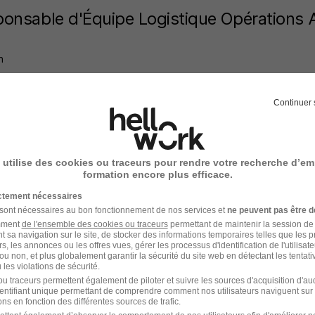
onsable d'Équipe Logistique Opérations 
n
s-Combray - 28
CDI
Temps partiel
Continuer 
offre n’est plus disponible depuis le 30/06/26
 utilise des cookies ou traceurs pour rendre votre recherche d’em
formation encore plus efficace.
onsable d'Équipe Logistique Opérations 
ictement nécessaires
 sont nécessaires au bon fonctionnement de nos services et
ne peuvent pas être d
amment
de l'ensemble des cookies ou traceurs
permettant de maintenir la session de l
n
t sa navigation sur le site, de stocker des informations temporaires telles que les 
rs, les annonces ou les offres vues, gérer les processus d'identification de l'utilisateur,
ou non, et plus globalement garantir la sécurité du site web en détectant les tentati
s-Combray - 28
CDI
Temps partiel
les violations de sécurité.
u traceurs permettent également de piloter et suivre les sources d'acquisition d'a
offre n’est plus disponible depuis le 30/06/26
identifiant unique permettant de comprendre comment nos utilisateurs naviguent sur 
ns en fonction des différentes sources de trafic.