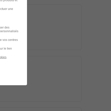
s produits et
ectuer une
iser des
 personnalisés
de vos centres
ur le lien
okies
.