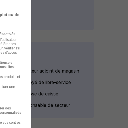
ploi ou de
ésactivés
.
'utilisateur
préférences
 vérifier s'il
ves d'accès
udience en
nos sites et
Emploi Directeur adjoint de magasin
s produits et
Emploi Employé de libre-service
ectuer une
Emploi Hôtesse de caisse
Emploi Responsable de secteur
iser des
 personnalisés
de vos centres