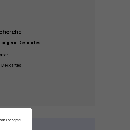
echerche
langerie Descartes
artes
à Descartes
sans accepter