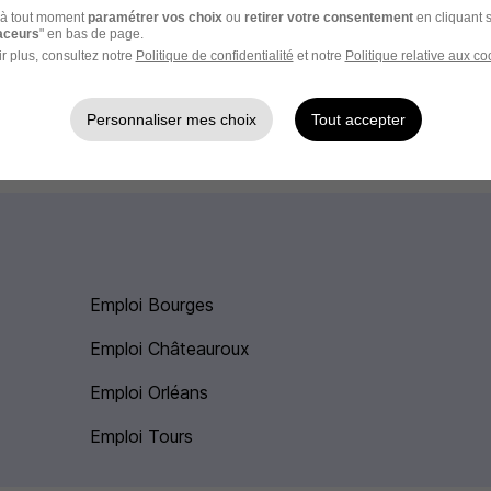
à tout moment
paramétrer vos choix
ou
retirer votre consentement
en cliquant s
raceurs
" en bas de page.
e Descartes
r plus, consultez notre
Politique de confidentialité
et notre
Politique relative aux co
 boulangerie
Personnaliser mes choix
Tout accepter
Emploi Bourges
Emploi Châteauroux
Emploi Orléans
Emploi Tours