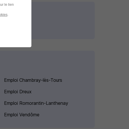
ur le lien
okies
.
Emploi Chambray-lès-Tours
Emploi Dreux
Emploi Romorantin-Lanthenay
Emploi Vendôme