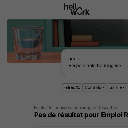
Aller au contenu principal
Effectuer une recherche d'emploi par localité
QUOI ?
Filtres
Contrats
Salaire
Emploi Responsable boulangerie Descartes
Pas de résultat pour Emploi