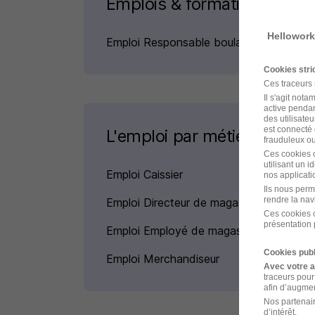
Emplois & formations
Hellowork
Emploi Responsable boulangerie
Cookies str
Ces traceurs
Il s'agit not
active pendan
des utilisateu
est connecté 
L'emploi par métier
frauduleux ou 
Ces cookies o
utilisant un 
Emploi Caissier
nos applicatio
Ils nous perm
rendre la nav
Emploi Directeur de magasin
Ces cookies o
présentation 
Emploi Employé de magasin
Cookies publ
Emploi Merchandiseur
Avec votre 
traceurs pour
afin d’augmen
Nos partenair
d’intérêt.