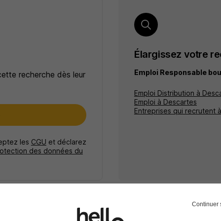
Élargissez votre r
Emploi Responsable bou
cette recherche dès leur
Emploi Distribution à Desc
Emploi à Descartes
Entreprises qui recrutent 
e
ceptez les
CGU
et déclarez
rotection des données du
Continuer 