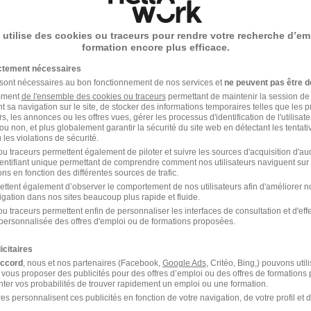
 utilise des cookies ou traceurs pour rendre votre recherche d’em
Emploi Distribution
formation encore plus efficace.
ictement nécessaires
 sont nécessaires au bon fonctionnement de nos services et
ne peuvent pas être d
amment
de l'ensemble des cookies ou traceurs
permettant de maintenir la session de l
t sa navigation sur le site, de stocker des informations temporaires telles que les 
rs, les annonces ou les offres vues, gérer les processus d'identification de l'utilisateur,
ou non, et plus globalement garantir la sécurité du site web en détectant les tentati
les violations de sécurité.
u traceurs permettent également de piloter et suivre les sources d'acquisition d'a
identifiant unique permettant de comprendre comment nos utilisateurs naviguent sur 
Emploi Chef de rayon
ns en fonction des différentes sources de trafic.
ettent également d’observer le comportement de nos utilisateurs afin d'améliorer no
igation dans nos sites beaucoup plus rapide et fluide.
Emploi Employé de commerce
u traceurs permettent enfin de personnaliser les interfaces de consultation et d'eff
personnalisée des offres d'emploi ou de formations proposées.
Emploi Employé de rayon
icitaires
Emploi Responsable de magasin
accord
, nous et nos partenaires (Facebook,
Google Ads
, Critéo, Bing,) pouvons util
 vous proposer des publicités pour des offres d’emploi ou des offres de formations
ter vos probabilités de trouver rapidement un emploi ou une formation.
es personnalisent ces publicités en fonction de votre navigation, de votre profil et 