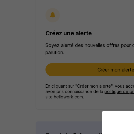
Créez une alerte
Soyez alerté des nouvelles offres pour 
parution.
Créer mon alert
En cliquant sur "Créer mon alerte", vous ac
avoir pris connaissance de la
politique de p
site hellowork.com.