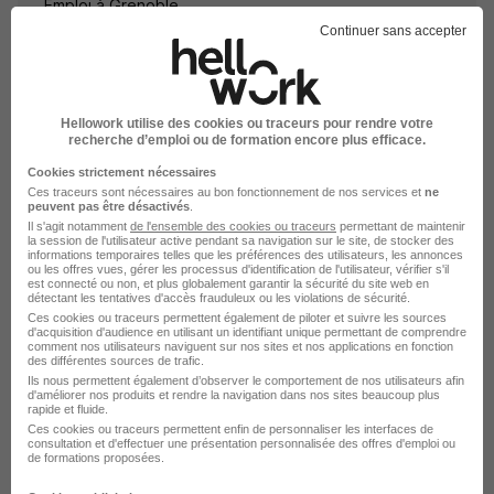
Emploi à Grenoble
Entreprises qui recrutent à Grenoble
Continuer sans accepter
Hellowork utilise des cookies ou traceurs pour rendre votre
recherche d’emploi ou de formation encore plus efficace.
Emplois & formations
Cookies strictement nécessaires
Ces traceurs sont nécessaires au bon fonctionnement de nos services et
ne
peuvent pas être désactivés
.
Emploi Chef de projet en électronique
Il s'agit notamment
de l'ensemble des cookies ou traceurs
permettant de maintenir
la session de l'utilisateur active pendant sa navigation sur le site, de stocker des
Emploi Informatique
informations temporaires telles que les préférences des utilisateurs, les annonces
ou les offres vues, gérer les processus d'identification de l'utilisateur, vérifier s'il
est connecté ou non, et plus globalement garantir la sécurité du site web en
détectant les tentatives d'accès frauduleux ou les violations de sécurité.
Ces cookies ou traceurs permettent également de piloter et suivre les sources
d'acquisition d'audience en utilisant un identifiant unique permettant de comprendre
comment nos utilisateurs naviguent sur nos sites et nos applications en fonction
des différentes sources de trafic.
Ils nous permettent également d’observer le comportement de nos utilisateurs afin
L'emploi par métier à Grenoble
d'améliorer nos produits et rendre la navigation dans nos sites beaucoup plus
rapide et fluide.
dans le domaine Informatique
Ces cookies ou traceurs permettent enfin de personnaliser les interfaces de
consultation et d'effectuer une présentation personnalisée des offres d'emploi ou
de formations proposées.
Emploi Administrateur des systèmes et réseaux