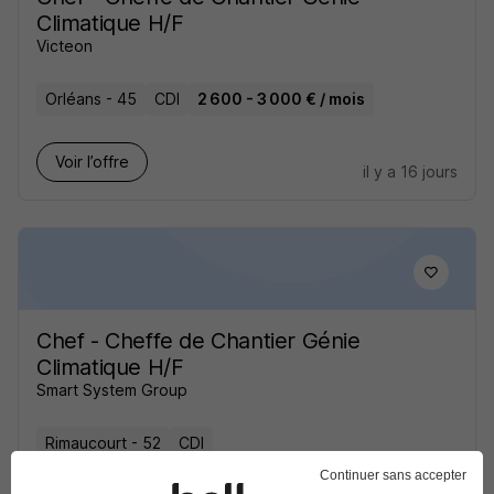
Climatique H/F
Victeon
Orléans - 45
CDI
2 600 - 3 000 € / mois
Voir l’offre
il y a 16 jours
Chef - Cheffe de Chantier Génie
Climatique H/F
Smart System Group
Rimaucourt - 52
CDI
Continuer sans accepter