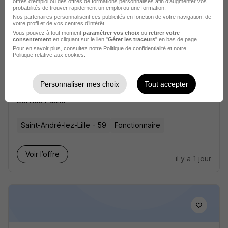
offres d’emploi ou des offres de formations personnalisés afin d’augmenter vos
probabilités de trouver rapidement un emploi ou une formation.
Nos partenaires personnalisent ces publicités en fonction de votre navigation, de
votre profil et de vos centres d’intérêt.
Vous pouvez à tout moment
paramétrer vos choix
ou
retirer votre
consentement
en cliquant sur le lien "
Gérer les traceurs
" en bas de page.
Pour en savoir plus, consultez notre
Politique de confidentialité
et notre
Politique relative aux cookies
.
Responsable des Installations de
Génie Climatique et Performance
Personnaliser mes choix
Tout accepter
Energétique H/F
Service Public
Saint-André-lez-Lille - 59
Fonctionnaire
Voir l’offre
il y a 1 jour