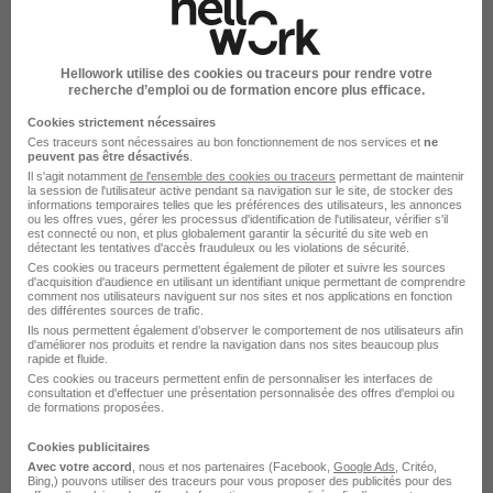
Voir l’offre
il y a 23 jours
Hellowork utilise des cookies ou traceurs pour rendre votre
recherche d’emploi ou de formation encore plus efficace.
RÉSULTATS PROCHES
Cookies strictement nécessaires
Ces traceurs sont nécessaires au bon fonctionnement de nos services et
ne
Les offres ci-dessous sont basées sur les mots-clés de votre
peuvent pas être désactivés
.
recherche
Il s'agit notamment
de l'ensemble des cookies ou traceurs
permettant de maintenir
la session de l'utilisateur active pendant sa navigation sur le site, de stocker des
informations temporaires telles que les préférences des utilisateurs, les annonces
ou les offres vues, gérer les processus d'identification de l'utilisateur, vérifier s'il
est connecté ou non, et plus globalement garantir la sécurité du site web en
détectant les tentatives d'accès frauduleux ou les violations de sécurité.
Ces cookies ou traceurs permettent également de piloter et suivre les sources
d'acquisition d'audience en utilisant un identifiant unique permettant de comprendre
comment nos utilisateurs naviguent sur nos sites et nos applications en fonction
des différentes sources de trafic.
Ingénieur CVC H/F
Ils nous permettent également d’observer le comportement de nos utilisateurs afin
Fed Construction
d'améliorer nos produits et rendre la navigation dans nos sites beaucoup plus
rapide et fluide.
Ces cookies ou traceurs permettent enfin de personnaliser les interfaces de
Paris - 75
CDI
55 000 - 70 000 € / an
consultation et d'effectuer une présentation personnalisée des offres d'emploi ou
de formations proposées.
Cookies publicitaires
Voir l’offre
il y a 1 jour
Avec votre accord
, nous et nos partenaires (Facebook,
Google Ads
, Critéo,
Bing,) pouvons utiliser des traceurs pour vous proposer des publicités pour des