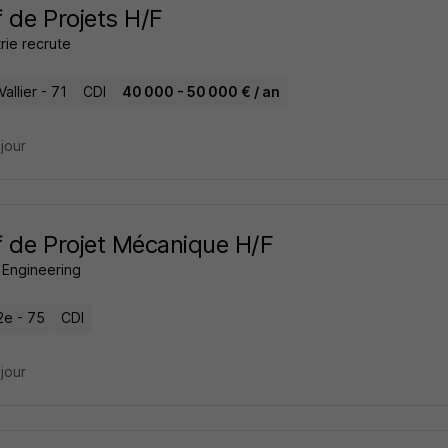
 de Projets H/F
trie recrute
Vallier - 71
CDI
40 000 - 50 000 € / an
 jour
 de Projet Mécanique H/F
 Engineering
2e - 75
CDI
 jour