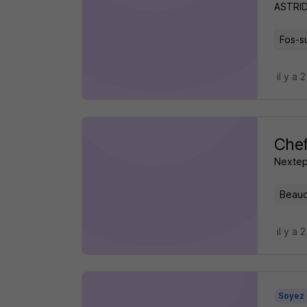
ASTRI
Fos-s
il y a 
Chef
Nexte
Beauc
il y a 
Soyez 