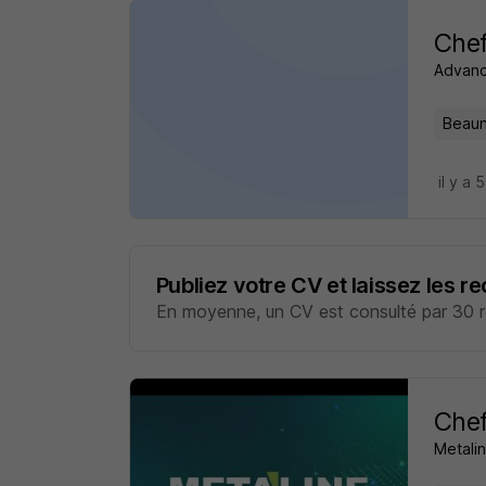
Chef
Advan
Beaun
il y a 
Publiez votre CV et laissez les r
En moyenne, un CV est consulté par 30 re
Chef
Metali