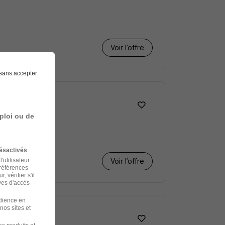
Voir l’offre
sans accepter
ploi ou de
ésactivés
.
'utilisateur
Voir l’offre
préférences
 vérifier s'il
ves d'accès
udience en
nos sites et