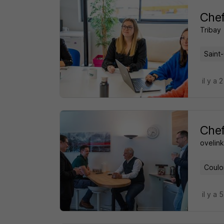
Chef
Tribay
Saint
il y a 
Chef
ovelink
Coulo
il y a 