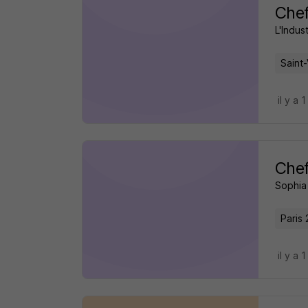
Chef
L'Indus
Saint-
il y a 1
Chef
Sophia
Paris 
il y a 1