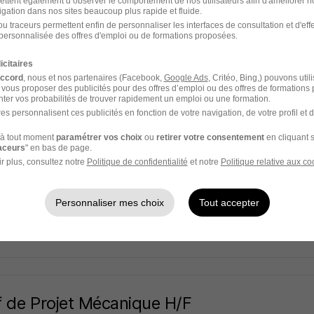
ettent également d’observer le comportement de nos utilisateurs afin d'améliorer no
igation dans nos sites beaucoup plus rapide et fluide.
u traceurs permettent enfin de personnaliser les interfaces de consultation et d'eff
personnalisée des offres d'emploi ou de formations proposées.
- 01
CDD
3 100 - 3 450 € / mois
icitaires
9 heures
accord
, nous et nos partenaires (Facebook,
Google Ads
, Critéo, Bing,) pouvons util
 vous proposer des publicités pour des offres d’emploi ou des offres de formations
ter vos probabilités de trouver rapidement un emploi ou une formation.
es personnalisent ces publicités en fonction de votre navigation, de votre profil et 
à tout moment
paramétrer vos choix
ou
retirer votre consentement
en cliquant s
te Vie Série - Électronique - Débuggage V
raceurs
" en bas de page.
r plus, consultez notre
Politique de confidentialité
et notre
Politique relative aux co
- 75
CDI
Personnaliser mes choix
Tout accepter
 jour
 de Projet Mécanique H/F