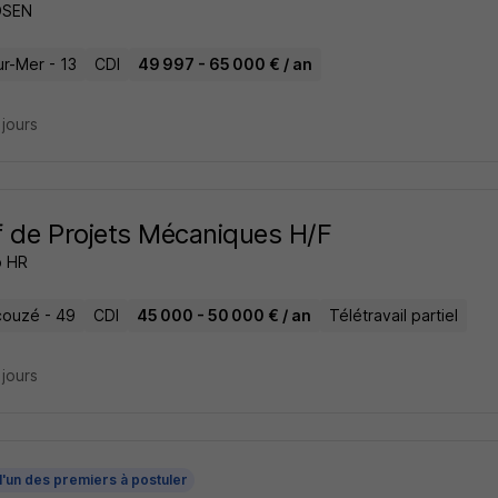
DSEN
ur-Mer - 13
CDI
49 997 - 65 000 € / an
2 jours
 de Projets Mécaniques H/F
p HR
ouzé - 49
CDI
45 000 - 50 000 € / an
Télétravail partiel
2 jours
l'un des premiers à postuler