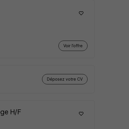
Voir l’offre
Déposez votre CV
age H/F