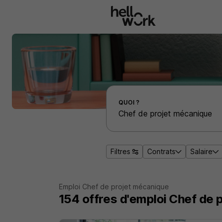
Aller au contenu principal
Effectuer une recherche d'emploi par localité
QUOI ?
Filtres
Contrats
Salaire
Emploi Chef de projet mécanique
154
offres d'emploi
Chef de 