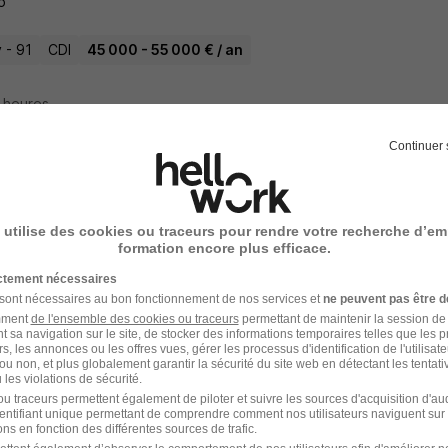
o
 - 91
CDI
45 000 - 55 000 € / an
5 heures
Continuer 
 de Projets Mécanique H/F
ns RH Roanne
 utilise des cookies ou traceurs pour rendre votre recherche d’em
formation encore plus efficace.
-les-Bourgs - 69
CDI
30 000 - 45 000 € / an
ictement nécessaires
 sont nécessaires au bon fonctionnement de nos services et
ne peuvent pas être d
amment
de l'ensemble des cookies ou traceurs
permettant de maintenir la session de l
 jour
t sa navigation sur le site, de stocker des informations temporaires telles que les 
rs, les annonces ou les offres vues, gérer les processus d'identification de l'utilisateur,
ou non, et plus globalement garantir la sécurité du site web en détectant les tentati
les violations de sécurité.
u traceurs permettent également de piloter et suivre les sources d'acquisition d'a
identifiant unique permettant de comprendre comment nos utilisateurs naviguent sur 
 - Cheffe de Projet H/F
ns en fonction des différentes sources de trafic.