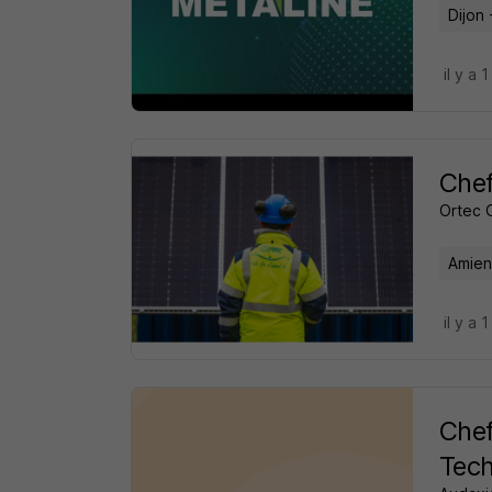
Dijon 
il y a 1
Chef
Ortec 
Amien
il y a 1
Chef
Tech