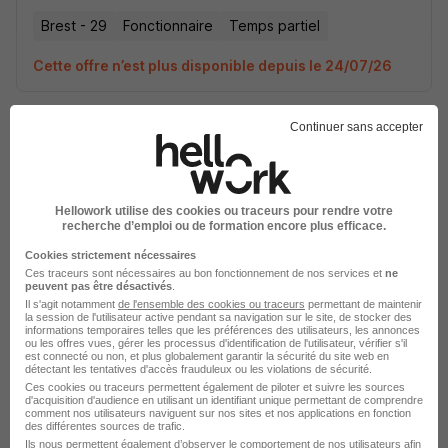
Brest - 29
Fonctionnaire
Temps partiel
Cette offre n’est plus disponible depuis le 24/07/26
Continuer sans accepter
Hellowork utilise des cookies ou traceurs pour rendre votre
Chargé·e de Marchés Publics H/F
recherche d’emploi ou de formation encore plus efficace.
Office Français de la Biodiversité (OFB)
Cookies strictement nécessaires
Ces traceurs sont nécessaires au bon fonctionnement de nos services et
ne
Brest - 29
Fonctionnaire
Temps partiel
peuvent pas être désactivés
.
Il s'agit notamment
de l'ensemble des cookies ou traceurs
permettant de maintenir
la session de l'utilisateur active pendant sa navigation sur le site, de stocker des
Cette offre n’est plus disponible depuis le 24/07/26
informations temporaires telles que les préférences des utilisateurs, les annonces
ou les offres vues, gérer les processus d'identification de l'utilisateur, vérifier s'il
est connecté ou non, et plus globalement garantir la sécurité du site web en
détectant les tentatives d'accès frauduleux ou les violations de sécurité.
Ces cookies ou traceurs permettent également de piloter et suivre les sources
d'acquisition d'audience en utilisant un identifiant unique permettant de comprendre
comment nos utilisateurs naviguent sur nos sites et nos applications en fonction
des différentes sources de trafic.
Ils nous permettent également d’observer le comportement de nos utilisateurs afin