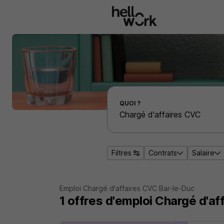
Aller au contenu principal
Effectuer une recherche d'emploi par localité
QUOI ?
Filtres
Contrats
Salaire
Emploi Chargé d'affaires CVC Bar-le-Duc
1
offres d'emploi
Chargé d'af