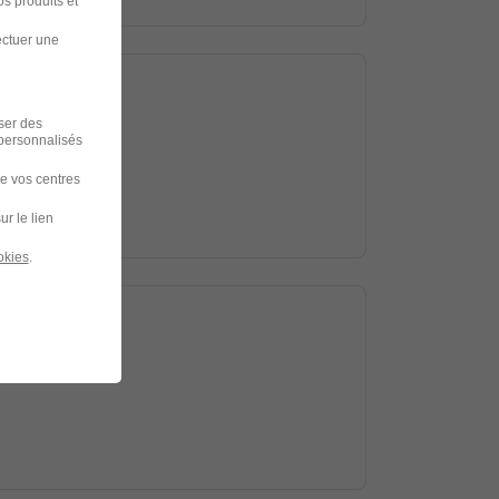
s produits et
ectuer une
iser des
 personnalisés
de vos centres
ur le lien
okies
.