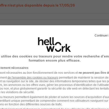
ffre n’est plus disponible depuis le 17/05/26
gé d'Affaires CVC H/F
ad professional
Continuer 
e-Duc - 55
CDI
Temps partiel
ffre n’est plus disponible depuis le 17/05/26
 utilise des cookies ou traceurs pour rendre votre recherche d’em
formation encore plus efficace.
ictement nécessaires
 sont nécessaires au bon fonctionnement de nos services et
ne peuvent pas être d
amment
de l'ensemble des cookies ou traceurs
permettant de maintenir la session de l
gé d'Affaires CVC H/F
t sa navigation sur le site, de stocker des informations temporaires telles que les 
rs, les annonces ou les offres vues, gérer les processus d'identification de l'utilisateur,
IA
ou non, et plus globalement garantir la sécurité du site web en détectant les tentati
les violations de sécurité.
u traceurs permettent également de piloter et suivre les sources d'acquisition d'a
e-Duc - 55
CDI
Temps partiel
identifiant unique permettant de comprendre comment nos utilisateurs naviguent sur 
ns en fonction des différentes sources de trafic.
ffre n’est plus disponible depuis le 18/07/26