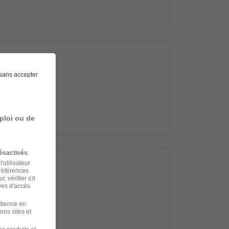
sans accepter
ploi ou de
ésactivés
.
'utilisateur
préférences
 vérifier s'il
ves d'accès
udience en
nos sites et