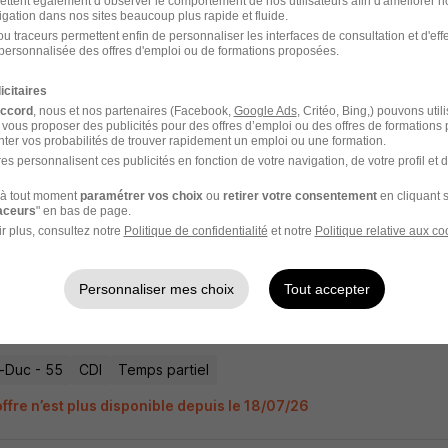
ettent également d’observer le comportement de nos utilisateurs afin d'améliorer no
igation dans nos sites beaucoup plus rapide et fluide.
u traceurs permettent enfin de personnaliser les interfaces de consultation et d'eff
personnalisée des offres d'emploi ou de formations proposées.
gé d'Affaires CVC H/F
icitaires
accord
, nous et nos partenaires (Facebook,
Google Ads
, Critéo, Bing,) pouvons util
IA
 vous proposer des publicités pour des offres d’emploi ou des offres de formations
ter vos probabilités de trouver rapidement un emploi ou une formation.
e-Duc - 55
CDI
Temps partiel
es personnalisent ces publicités en fonction de votre navigation, de votre profil et 
à tout moment
paramétrer vos choix
ou
retirer votre consentement
en cliquant s
ffre n’est plus disponible depuis le 18/07/26
raceurs
" en bas de page.
r plus, consultez notre
Politique de confidentialité
et notre
Politique relative aux co
Personnaliser mes choix
Tout accepter
gé d'Affaires CVC H/F
IA
e-Duc - 55
CDI
Temps partiel
ffre n’est plus disponible depuis le 18/07/26