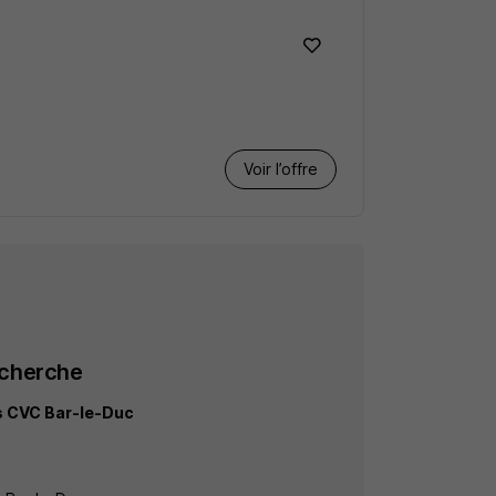
Voir l’offre
echerche
s CVC Bar-le-Duc