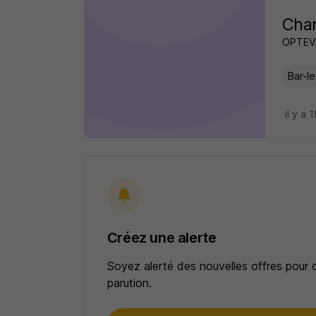
Char
OPTEV
Bar-l
il y a 
Créez une alerte
Soyez alerté des nouvelles offres pour 
parution.