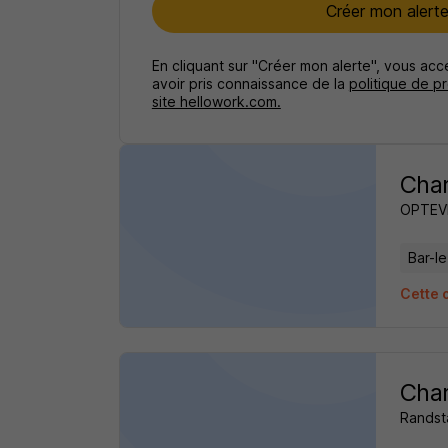
Créer mon alert
En cliquant sur "Créer mon alerte", vous ac
avoir pris connaissance de la
politique de p
site hellowork.com.
Char
OPTEV
Bar-l
Cette o
Char
Randst