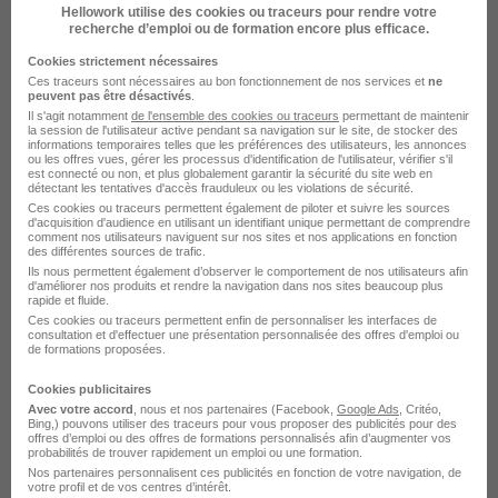
Hellowork utilise des cookies ou traceurs pour rendre votre
Cette offre n’est plus disponible depuis le 29/05/26
recherche d’emploi ou de formation encore plus efficace.
Cookies strictement nécessaires
Ces traceurs sont nécessaires au bon fonctionnement de nos services et
ne
peuvent pas être désactivés
.
Il s'agit notamment
de l'ensemble des cookies ou traceurs
permettant de maintenir
la session de l'utilisateur active pendant sa navigation sur le site, de stocker des
informations temporaires telles que les préférences des utilisateurs, les annonces
ou les offres vues, gérer les processus d'identification de l'utilisateur, vérifier s'il
est connecté ou non, et plus globalement garantir la sécurité du site web en
Conducteur de Travaux VRD H/F
détectant les tentatives d'accès frauduleux ou les violations de sécurité.
Ces cookies ou traceurs permettent également de piloter et suivre les sources
asap.work
d'acquisition d'audience en utilisant un identifiant unique permettant de comprendre
comment nos utilisateurs naviguent sur nos sites et nos applications en fonction
des différentes sources de trafic.
Bar-le-Duc - 55
Intérim
Temps partiel
Ils nous permettent également d’observer le comportement de nos utilisateurs afin
d'améliorer nos produits et rendre la navigation dans nos sites beaucoup plus
rapide et fluide.
Cette offre n’est plus disponible depuis le 29/05/26
Ces cookies ou traceurs permettent enfin de personnaliser les interfaces de
consultation et d'effectuer une présentation personnalisée des offres d'emploi ou
de formations proposées.
Cookies publicitaires
Avec votre accord
, nous et nos partenaires (Facebook,
Google Ads
, Critéo,
Bing,) pouvons utiliser des traceurs pour vous proposer des publicités pour des
offres d’emploi ou des offres de formations personnalisés afin d’augmenter vos
probabilités de trouver rapidement un emploi ou une formation.
Nos partenaires personnalisent ces publicités en fonction de votre navigation, de
Conducteur de Travaux VRD H/F
votre profil et de vos centres d’intérêt.