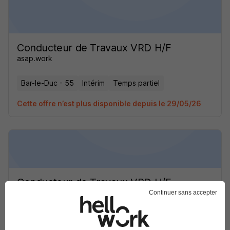
Conducteur de Travaux VRD H/F
asap.work
Bar-le-Duc - 55
Intérim
Temps partiel
Cette offre n’est plus disponible depuis le 29/05/26
Conducteur de Travaux VRD H/F
asap.work
Continuer sans accepter
Bar-le-Duc - 55
Intérim
Temps partiel