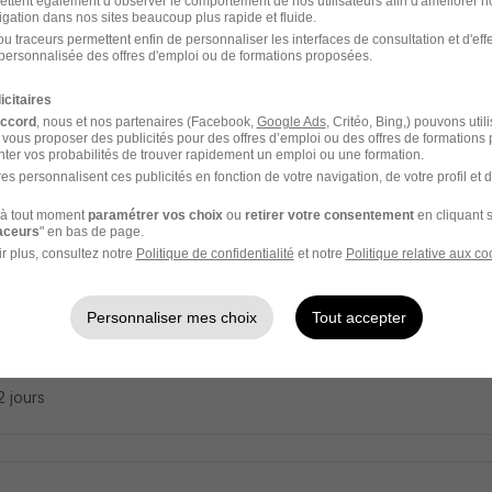
ettent également d’observer le comportement de nos utilisateurs afin d'améliorer no
-Sitter H/F
igation dans nos sites beaucoup plus rapide et fluide.
zen
u traceurs permettent enfin de personnaliser les interfaces de consultation et d'eff
personnalisée des offres d'emploi ou de formations proposées.
nnes - 94
CDD
Temps partiel
12,31 - 13,03 € / heure
+ 1
icitaires
accord
, nous et nos partenaires (Facebook,
Google Ads
, Critéo, Bing,) pouvons util
 vous proposer des publicités pour des offres d’emploi ou des offres de formations
12 jours
ter vos probabilités de trouver rapidement un emploi ou une formation.
es personnalisent ces publicités en fonction de votre navigation, de votre profil et 
à tout moment
paramétrer vos choix
ou
retirer votre consentement
en cliquant s
raceurs
" en bas de page.
e d'Enfants H/F
r plus, consultez notre
Politique de confidentialité
et notre
Politique relative aux co
zen
Personnaliser mes choix
Tout accepter
nnes - 94
CDD
Temps partiel
12,31 - 13,03 € / heure
+ 1
12 jours