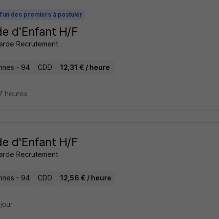
l'un des premiers à postuler
e d'Enfant H/F
arde Recrutement
nnes - 94
CDD
12,31 € / heure
17 heures
e d'Enfant H/F
arde Recrutement
nnes - 94
CDD
12,56 € / heure
 jour