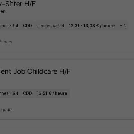
-Sitter H/F
zen
nnes - 94
CDD
Temps partiel
12,31 - 13,03 € / heure
+ 1
13 jours
ent Job Childcare H/F
nnes - 94
CDD
13,51 € / heure
15 jours