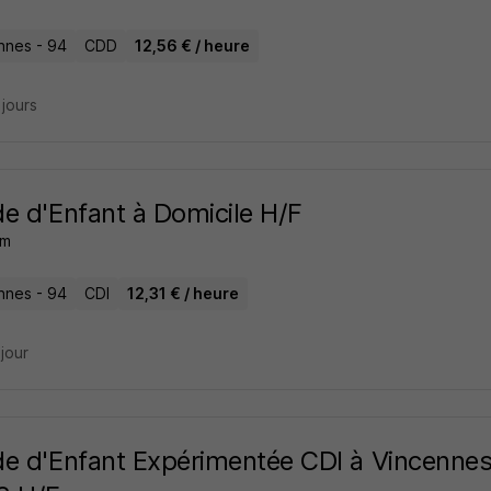
nnes - 94
CDD
12,56 € / heure
2 jours
e d'Enfant à Domicile H/F
om
nnes - 94
CDI
12,31 € / heure
 jour
e d'Enfant Expérimentée CDI à Vincenne