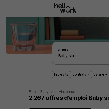
Aller au contenu principal
Effectuer une recherche d'emploi par localité
QUOI ?
Filtres
Contrats
Salaire
Emploi Baby sitter Vincennes
2 267
offres d'emploi
Baby si