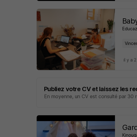
Baby
Educa
Vince
il y a 
Publiez votre CV et laissez les r
En moyenne, un CV est consulté par 30 re
Gard
Kinoug