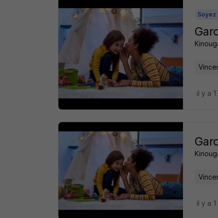
Soyez 
Gard
Kinoug
Vince
il y a 
Gard
Kinoug
Vince
il y a 1