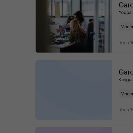
Gard
Yoopal
Vince
il y a 
Gard
Kangou
Vince
il y a 