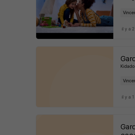
Vince
il y a 
Gard
Kidad
Vince
il y a 1
Gard