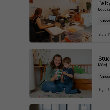
Baby
Educa
Vince
il y a 
Stud
Mômji
Vince
il y a 