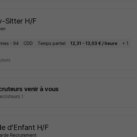
-Sitter H/F
zen
nnes - 94
CDD
Temps partiel
12,31 - 13,03 € / heure
+ 1
2 jours
ecruteurs venir à vous
cruteurs !
e d'Enfant H/F
arde Recrutement