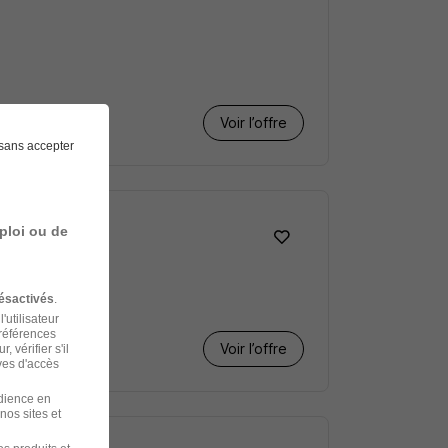
Voir l’offre
sans accepter
ploi ou de
ésactivés
.
'utilisateur
préférences
Voir l’offre
 vérifier s'il
ves d'accès
udience en
nos sites et