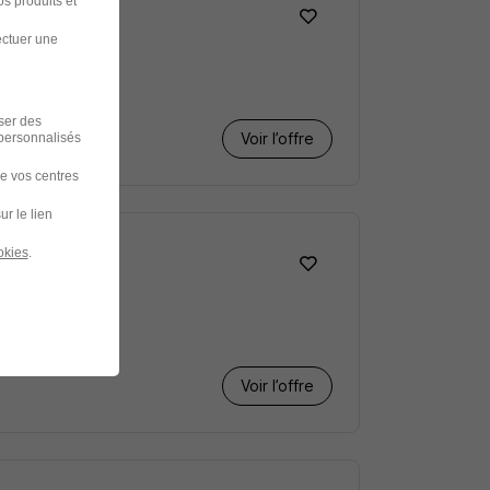
s produits et
ectuer une
iser des
Voir l’offre
 personnalisés
de vos centres
ur le lien
okies
.
Voir l’offre