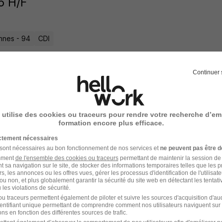
6 H/F
nnes - 94
CDI
7 jours
Continuer 
-Sitter à Domicile H/F
 utilise des cookies ou traceurs pour rendre votre recherche d’em
formation encore plus efficace.
rou Kids
ictement nécessaires
 sont nécessaires au bon fonctionnement de nos services et
ne peuvent pas être d
nnes - 94
CDI
12,31 € / heure
amment
de l'ensemble des cookies ou traceurs
permettant de maintenir la session de l
t sa navigation sur le site, de stocker des informations temporaires telles que les 
rs, les annonces ou les offres vues, gérer les processus d'identification de l'utilisateur,
9 jours
ou non, et plus globalement garantir la sécurité du site web en détectant les tentati
les violations de sécurité.
u traceurs permettent également de piloter et suivre les sources d'acquisition d'a
identifiant unique permettant de comprendre comment nos utilisateurs naviguent sur 
ns en fonction des différentes sources de trafic.