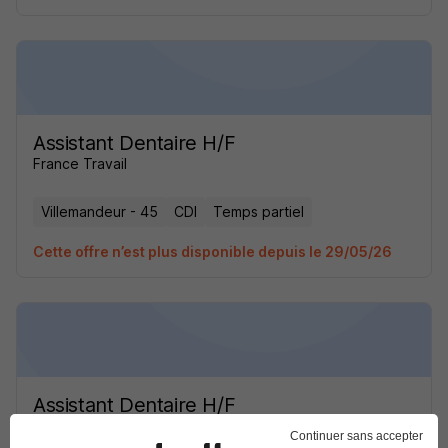
Assistant Dentaire H/F
France Travail
Villemandeur - 45
CDI
Temps partiel
Cette offre n’est plus disponible depuis le 29/05/26
Assistant Dentaire H/F
France Travail
Continuer sans accepter