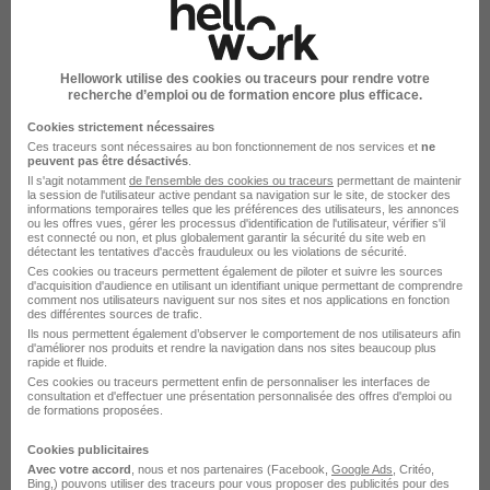
Villemandeur - 45
CDI
Temps partiel
Cette offre n’est plus disponible depuis le 04/07/26
Hellowork utilise des cookies ou traceurs pour rendre votre
recherche d’emploi ou de formation encore plus efficace.
Cookies strictement nécessaires
Ces traceurs sont nécessaires au bon fonctionnement de nos services et
ne
peuvent pas être désactivés
.
Il s'agit notamment
de l'ensemble des cookies ou traceurs
permettant de maintenir
la session de l'utilisateur active pendant sa navigation sur le site, de stocker des
informations temporaires telles que les préférences des utilisateurs, les annonces
ou les offres vues, gérer les processus d'identification de l'utilisateur, vérifier s'il
Assistant Dentaire H/F
est connecté ou non, et plus globalement garantir la sécurité du site web en
détectant les tentatives d'accès frauduleux ou les violations de sécurité.
France Travail
Ces cookies ou traceurs permettent également de piloter et suivre les sources
d'acquisition d'audience en utilisant un identifiant unique permettant de comprendre
comment nos utilisateurs naviguent sur nos sites et nos applications en fonction
Villemandeur - 45
CDI
Temps partiel
des différentes sources de trafic.
Ils nous permettent également d’observer le comportement de nos utilisateurs afin
d'améliorer nos produits et rendre la navigation dans nos sites beaucoup plus
Cette offre n’est plus disponible depuis le 04/07/26
rapide et fluide.
Ces cookies ou traceurs permettent enfin de personnaliser les interfaces de
consultation et d'effectuer une présentation personnalisée des offres d'emploi ou
de formations proposées.
Cookies publicitaires
Avec votre accord
, nous et nos partenaires (Facebook,
Google Ads
, Critéo,
Bing,) pouvons utiliser des traceurs pour vous proposer des publicités pour des