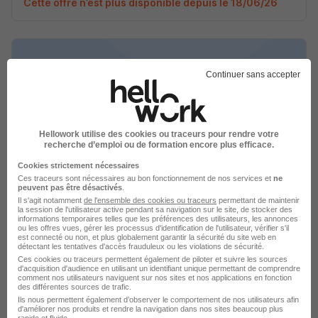
Cette offre n’est plus disponible depuis le 18/06/26
Continuer sans accepter
Alternance - Chargé de Communication
H/F
Hellowork utilise des cookies ou traceurs pour rendre votre
ESCAM Lorient
recherche d’emploi ou de formation encore plus efficace.
Cookies strictement nécessaires
Lorient - 56
Alternance
Temps partiel
Ces traceurs sont nécessaires au bon fonctionnement de nos services et
ne
peuvent pas être désactivés
.
Il s'agit notamment
de l'ensemble des cookies ou traceurs
permettant de maintenir
Cette offre n’est plus disponible depuis le 18/06/26
la session de l'utilisateur active pendant sa navigation sur le site, de stocker des
informations temporaires telles que les préférences des utilisateurs, les annonces
ou les offres vues, gérer les processus d'identification de l'utilisateur, vérifier s'il
est connecté ou non, et plus globalement garantir la sécurité du site web en
détectant les tentatives d'accès frauduleux ou les violations de sécurité.
Ces cookies ou traceurs permettent également de piloter et suivre les sources
d'acquisition d'audience en utilisant un identifiant unique permettant de comprendre
comment nos utilisateurs naviguent sur nos sites et nos applications en fonction
des différentes sources de trafic.
Ils nous permettent également d’observer le comportement de nos utilisateurs afin
d'améliorer nos produits et rendre la navigation dans nos sites beaucoup plus
Alternance - Chargé de Communication