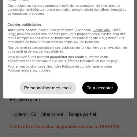
rapide et fluide.
H/F
Ces cookies ou traceurs permettent enfin de personnaliser les interfaces de
consultation et d'effectuer une présentation personnalisée des offres d'emploi ou
ESCAM Lorient
de formations proposées.
Cookies publicitaires
Lorient - 56
Alternance
Temps partiel
Avec votre accord
, nous et nos partenaires (Facebook,
Google Ads
, Critéo,
Bing,) pouvons utiliser des traceurs pour vous proposer des publicités pour des
offres d’emploi ou des offres de formations personnalisés afin d’augmenter vos
Cette offre n’est plus disponible depuis le 18/06/26
probabilités de trouver rapidement un emploi ou une formation.
Nos partenaires personnalisent ces publicités en fonction de votre navigation, de
votre profil et de vos centres d’intérêt.
Vous pouvez à tout moment
paramétrer vos choix
ou
retirer votre
consentement
en cliquant sur le lien "
Gérer les traceurs
" en bas de page.
Pour en savoir plus, consultez notre
Politique de confidentialité
et notre
Politique relative aux cookies
.
Alternance - Chargé de Communication
Personnaliser mes choix
Tout accepter
H/F
ESCAM Lorient
Lorient - 56
Alternance
Temps partiel
Cette offre n’est plus disponible depuis le 18/06/26