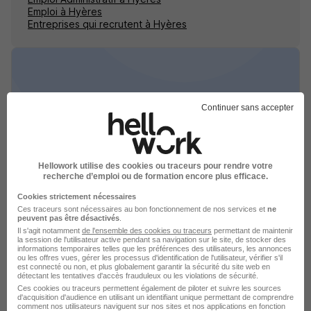
Emploi à Hyères
Entreprises qui recrutent à Hyères
Continuer sans accepter
Assistant Technique et Administratif en
Audioprothèse H/F
Puig Audition
Hellowork utilise des cookies ou traceurs pour rendre votre
recherche d’emploi ou de formation encore plus efficace.
Hyères - 83
CDI
Temps partiel
Cookies strictement nécessaires
Ces traceurs sont nécessaires au bon fonctionnement de nos services et
ne
Cette offre n’est plus disponible depuis le 04/05/26
peuvent pas être désactivés
.
Il s'agit notamment
de l'ensemble des cookies ou traceurs
permettant de maintenir
la session de l'utilisateur active pendant sa navigation sur le site, de stocker des
informations temporaires telles que les préférences des utilisateurs, les annonces
ou les offres vues, gérer les processus d'identification de l'utilisateur, vérifier s'il
est connecté ou non, et plus globalement garantir la sécurité du site web en
détectant les tentatives d'accès frauduleux ou les violations de sécurité.
Ces cookies ou traceurs permettent également de piloter et suivre les sources
d'acquisition d'audience en utilisant un identifiant unique permettant de comprendre
comment nos utilisateurs naviguent sur nos sites et nos applications en fonction