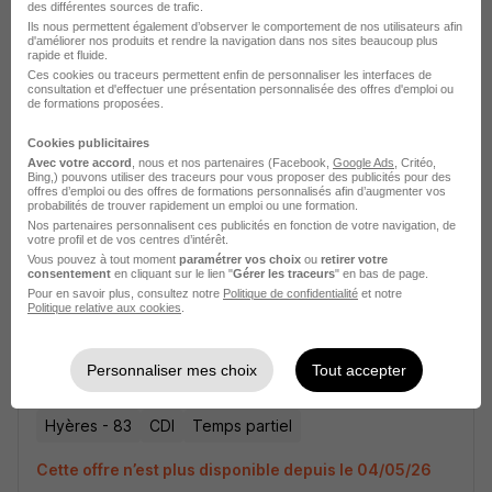
Assistant Technique et Administratif en
des différentes sources de trafic.
Ils nous permettent également d’observer le comportement de nos utilisateurs afin
Audioprothèse H/F
d'améliorer nos produits et rendre la navigation dans nos sites beaucoup plus
rapide et fluide.
Puig Audition
Ces cookies ou traceurs permettent enfin de personnaliser les interfaces de
consultation et d'effectuer une présentation personnalisée des offres d'emploi ou
de formations proposées.
Hyères - 83
CDI
Temps partiel
Cookies publicitaires
Cette offre n’est plus disponible depuis le 04/05/26
Avec votre accord
, nous et nos partenaires (Facebook,
Google Ads
, Critéo,
Bing,) pouvons utiliser des traceurs pour vous proposer des publicités pour des
offres d’emploi ou des offres de formations personnalisés afin d’augmenter vos
probabilités de trouver rapidement un emploi ou une formation.
Nos partenaires personnalisent ces publicités en fonction de votre navigation, de
votre profil et de vos centres d’intérêt.
Vous pouvez à tout moment
paramétrer vos choix
ou
retirer votre
consentement
en cliquant sur le lien "
Gérer les traceurs
" en bas de page.
Pour en savoir plus, consultez notre
Politique de confidentialité
et notre
Politique relative aux cookies
.
Assistant Technique et Administratif en
Audioprothèse H/F
Personnaliser mes choix
Tout accepter
Puig Audition
Hyères - 83
CDI
Temps partiel
Cette offre n’est plus disponible depuis le 04/05/26