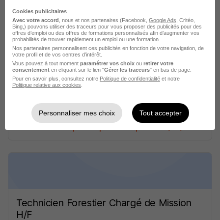
Cookies publicitaires
Avec votre accord
, nous et nos partenaires (Facebook,
Google Ads
, Critéo,
Bing,) pouvons utiliser des traceurs pour vous proposer des publicités pour des
offres d’emploi ou des offres de formations personnalisés afin d’augmenter vos
probabilités de trouver rapidement un emploi ou une formation.
Nos partenaires personnalisent ces publicités en fonction de votre navigation, de
votre profil et de vos centres d’intérêt.
Technicien Forestier Chargé de Mission
Vous pouvez à tout moment
paramétrer vos choix
ou
retirer votre
consentement
en cliquant sur le lien "
Gérer les traceurs
" en bas de page.
H/F
Pour en savoir plus, consultez notre
Politique de confidentialité
et notre
CNPF
Politique relative aux cookies
.
Saint-Doulchard - 18
Fonctionnaire
Temps partiel
Personnaliser mes choix
Tout accepter
Cette offre n’est plus disponible depuis le 25/07/26
Technicien Forestier Chargé de Mission
H/F