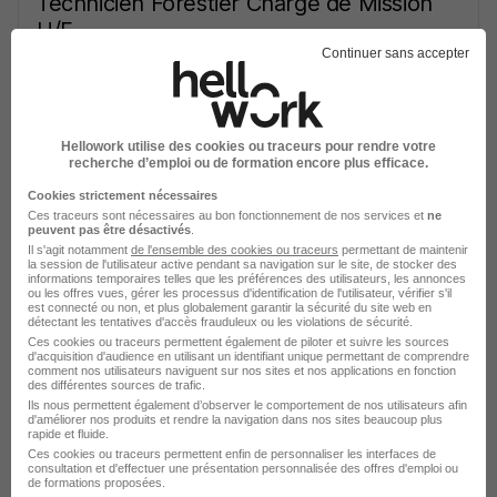
Technicien Forestier Chargé de Mission
H/F
CNPF
Continuer sans accepter
Saint-Doulchard - 18
Fonctionnaire
Temps partiel
Hellowork utilise des cookies ou traceurs pour rendre votre
Cette offre n’est plus disponible depuis le 25/07/26
recherche d’emploi ou de formation encore plus efficace.
Cookies strictement nécessaires
Ces traceurs sont nécessaires au bon fonctionnement de nos services et
ne
peuvent pas être désactivés
.
Il s'agit notamment
de l'ensemble des cookies ou traceurs
permettant de maintenir
la session de l'utilisateur active pendant sa navigation sur le site, de stocker des
informations temporaires telles que les préférences des utilisateurs, les annonces
ou les offres vues, gérer les processus d'identification de l'utilisateur, vérifier s'il
est connecté ou non, et plus globalement garantir la sécurité du site web en
Technicien Forestier Chargé de Mission
détectant les tentatives d'accès frauduleux ou les violations de sécurité.
H/F
Ces cookies ou traceurs permettent également de piloter et suivre les sources
d'acquisition d'audience en utilisant un identifiant unique permettant de comprendre
CNPF
comment nos utilisateurs naviguent sur nos sites et nos applications en fonction
des différentes sources de trafic.
Ils nous permettent également d’observer le comportement de nos utilisateurs afin
d'améliorer nos produits et rendre la navigation dans nos sites beaucoup plus
Saint-Doulchard - 18
Fonctionnaire
Temps partiel
rapide et fluide.
Ces cookies ou traceurs permettent enfin de personnaliser les interfaces de
Cette offre n’est plus disponible depuis le 25/07/26
consultation et d'effectuer une présentation personnalisée des offres d'emploi ou
de formations proposées.