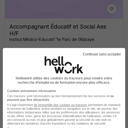
Accompagnant Éducatif et Social Aes
H/F
Institut Médico-Educatif "le Parc de l'Abbaye
Saint-Maur-des-Fossés - 94
CDI
Continuer sans accepter
Voir l’offre
il y a 12 jours
Hellowork utilise des cookies ou traceurs pour rendre votre
recherche d’emploi ou de formation encore plus efficace.
Cookies strictement nécessaires
Ces traceurs sont nécessaires au bon fonctionnement de nos services et
ne
peuvent pas être désactivés
.
Il s'agit notamment
de l'ensemble des cookies ou traceurs
permettant de maintenir
la session de l'utilisateur active pendant sa navigation sur le site, de stocker des
informations temporaires telles que les préférences des utilisateurs, les annonces
Aes - AMP - Ime Rosny H/F
ou les offres vues, gérer les processus d'identification de l'utilisateur, vérifier s'il
est connecté ou non, et plus globalement garantir la sécurité du site web en
FEDERATION APAJH
détectant les tentatives d'accès frauduleux ou les violations de sécurité.