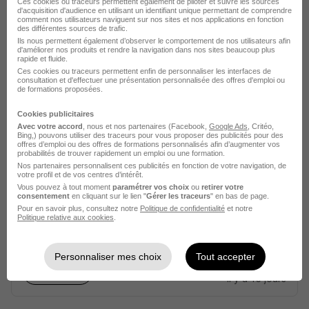
Ces cookies ou traceurs permettent également de piloter et suivre les sources
d'acquisition d'audience en utilisant un identifiant unique permettant de comprendre
Rosny-sous-Bois - 93
CDI
25 000 - 27 000 € / an
comment nos utilisateurs naviguent sur nos sites et nos applications en fonction
des différentes sources de trafic.
Ils nous permettent également d’observer le comportement de nos utilisateurs afin
d'améliorer nos produits et rendre la navigation dans nos sites beaucoup plus
Voir l’offre
rapide et fluide.
il y a 14 jours
Ces cookies ou traceurs permettent enfin de personnaliser les interfaces de
consultation et d'effectuer une présentation personnalisée des offres d'emploi ou
de formations proposées.
Cookies publicitaires
Avec votre accord
, nous et nos partenaires (Facebook,
Google Ads
, Critéo,
Bing,) pouvons utiliser des traceurs pour vous proposer des publicités pour des
offres d’emploi ou des offres de formations personnalisés afin d’augmenter vos
probabilités de trouver rapidement un emploi ou une formation.
Accompagnant·e Educatif et Social -
Nos partenaires personnalisent ces publicités en fonction de votre navigation, de
votre profil et de vos centres d’intérêt.
Moniteur Educateur H/F
Vous pouvez à tout moment
paramétrer vos choix
ou
retirer votre
consentement
en cliquant sur le lien "
Gérer les traceurs
" en bas de page.
Groupe SOS
Pour en savoir plus, consultez notre
Politique de confidentialité
et notre
Politique relative aux cookies
.
Créteil - 94
CDI
24 000 - 29 000 € / an
Personnaliser mes choix
Tout accepter
Voir l’offre
il y a 15 jours