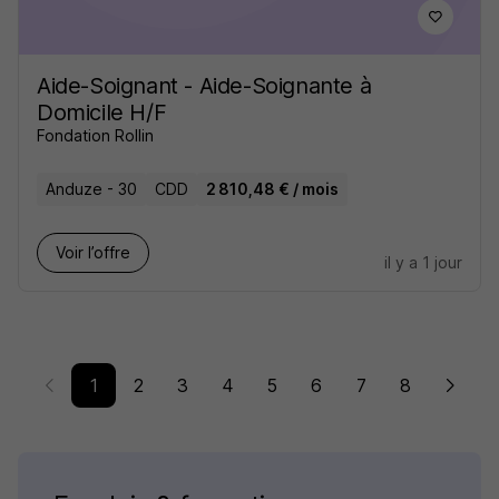
Aide-Soignant - Aide-Soignante à
Domicile H/F
Fondation Rollin
Anduze - 30
CDD
2 810,48 € / mois
Voir l’offre
il y a 1 jour
1
2
3
4
5
6
7
8