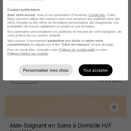
Cookies publicitaires
Avec votre accord
, nous et nos partenaires (Facebook,
Google Ads
, Critéo,
Bing,) pouvons utiliser des traceurs pour vous proposer des publicités pour des
offres d’emploi ou des offres de formations personnalisés afin d’augmenter vos
probabilités de trouver rapidement un emploi ou une formation.
Nos partenaires personnalisent ces publicités en fonction de votre navigation, de
votre profil et de vos centres d’intérêt.
Aide Soignant en EHPAD H/F
Vous pouvez à tout moment
paramétrer vos choix
ou
retirer votre
consentement
en cliquant sur le lien "
Gérer les traceurs
" en bas de page.
Appel Médical
Pour en savoir plus, consultez notre
Politique de confidentialité
et notre
Politique relative aux cookies
.
Nîmes - 30
CDI
13,37 € / heure
Personnaliser mes choix
Tout accepter
Voir l’offre
il y a 2 jours
Aide-Soignant en Soins à Domicile H/F