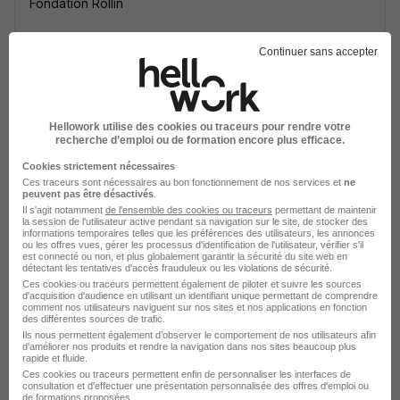
Fondation Rollin
Anduze - 30
CDD
2 526 - 2 632 € / mois
Continuer sans accepter
Voir l’offre
il y a 21 heures
Hellowork utilise des cookies ou traceurs pour rendre votre
recherche d’emploi ou de formation encore plus efficace.
Cookies strictement nécessaires
Ces traceurs sont nécessaires au bon fonctionnement de nos services et
ne
peuvent pas être désactivés
.
Il s'agit notamment
de l'ensemble des cookies ou traceurs
permettant de maintenir
la session de l'utilisateur active pendant sa navigation sur le site, de stocker des
informations temporaires telles que les préférences des utilisateurs, les annonces
Aide Soignant H/F
ou les offres vues, gérer les processus d'identification de l'utilisateur, vérifier s'il
est connecté ou non, et plus globalement garantir la sécurité du site web en
Appel Médical
détectant les tentatives d'accès frauduleux ou les violations de sécurité.
Ces cookies ou traceurs permettent également de piloter et suivre les sources
d'acquisition d'audience en utilisant un identifiant unique permettant de comprendre
La Roque-sur-Cèze - 30
CDD
2 300 € / mois
comment nos utilisateurs naviguent sur nos sites et nos applications en fonction
des différentes sources de trafic.
3 mois
Ils nous permettent également d’observer le comportement de nos utilisateurs afin
d'améliorer nos produits et rendre la navigation dans nos sites beaucoup plus
rapide et fluide.
Ces cookies ou traceurs permettent enfin de personnaliser les interfaces de
Voir l’offre
consultation et d'effectuer une présentation personnalisée des offres d'emploi ou
il y a 2 jours
de formations proposées.