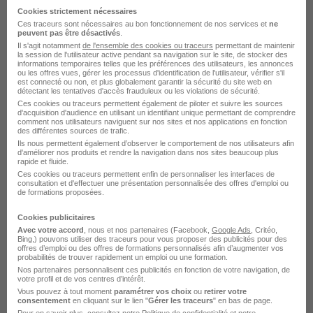
Cookies strictement nécessaires
Ces traceurs sont nécessaires au bon fonctionnement de nos services et
ne
peuvent pas être désactivés
.
Il s'agit notamment
de l'ensemble des cookies ou traceurs
permettant de maintenir
la session de l'utilisateur active pendant sa navigation sur le site, de stocker des
informations temporaires telles que les préférences des utilisateurs, les annonces
ou les offres vues, gérer les processus d'identification de l'utilisateur, vérifier s'il
est connecté ou non, et plus globalement garantir la sécurité du site web en
Technicien de Maintenance H/F
détectant les tentatives d'accès frauduleux ou les violations de sécurité.
Ces cookies ou traceurs permettent également de piloter et suivre les sources
Morgan Services
d'acquisition d'audience en utilisant un identifiant unique permettant de comprendre
comment nos utilisateurs naviguent sur nos sites et nos applications en fonction
des différentes sources de trafic.
Château-Thierry - 02
Intérim
Temps partiel
Ils nous permettent également d’observer le comportement de nos utilisateurs afin
d'améliorer nos produits et rendre la navigation dans nos sites beaucoup plus
rapide et fluide.
Cette offre n’est plus disponible depuis le 10/06/26
Ces cookies ou traceurs permettent enfin de personnaliser les interfaces de
consultation et d'effectuer une présentation personnalisée des offres d'emploi ou
de formations proposées.
Cookies publicitaires
Avec votre accord
, nous et nos partenaires (Facebook,
Google Ads
, Critéo,
Bing,) pouvons utiliser des traceurs pour vous proposer des publicités pour des
offres d’emploi ou des offres de formations personnalisés afin d’augmenter vos
probabilités de trouver rapidement un emploi ou une formation.
Nos partenaires personnalisent ces publicités en fonction de votre navigation, de
Technicien de Maintenance H/F
votre profil et de vos centres d’intérêt.
PROMAN
Vous pouvez à tout moment
paramétrer vos choix
ou
retirer votre
consentement
en cliquant sur le lien "
Gérer les traceurs
" en bas de page.
Pour en savoir plus, consultez notre
Politique de confidentialité
et notre