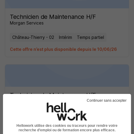
Technicien de Maintenance H/F
Morgan Services
Château-Thierry - 02
Intérim
Temps partiel
Cette offre n’est plus disponible depuis le 10/06/26
Technicien de Maintenance H/F
Continuer sans accepter
Morgan Services
Château-Thierry - 02
Intérim
Temps partiel
Hellowork utilise des cookies ou traceurs pour rendre votre
Cette offre n’est plus disponible depuis le 10/06/26
recherche d’emploi ou de formation encore plus efficace.