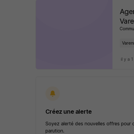
Agen
Vare
Commu
Varen
il y a 1
Créez une alerte
Soyez alerté des nouvelles offres pour 
parution.