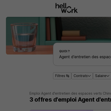
Aller au contenu principal
Effectuer une recherche d'emploi par localité
QUOI ?
Filtres
Contrats
Salaire
Emploi Agent d'entretien des espaces verts Chin
3
offres d'emploi
Agent d'ent