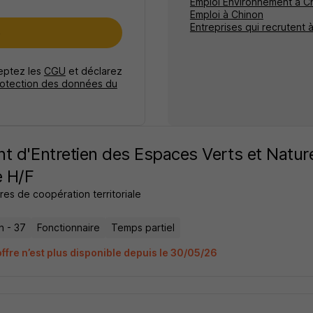
Emploi Environnement à C
Emploi à Chinon
Entreprises qui recrutent 
e
ceptez les
CGU
et déclarez
rotection des données du
t d'Entretien des Espaces Verts et Natur
e H/F
res de coopération territoriale
n - 37
Fonctionnaire
Temps partiel
offre n’est plus disponible depuis le 30/05/26