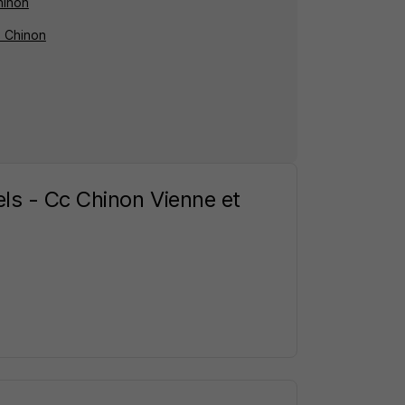
hinon
à Chinon
els - Cc Chinon Vienne et