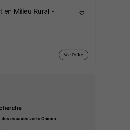
 en Milieu Rural -
Voir l’offre
echerche
n des espaces verts Chinon