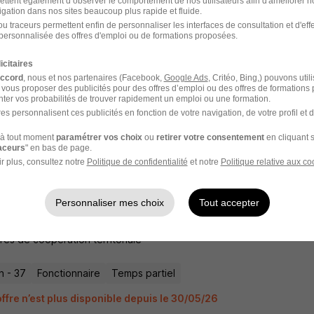
ettent également d’observer le comportement de nos utilisateurs afin d'améliorer no
igation dans nos sites beaucoup plus rapide et fluide.
u traceurs permettent enfin de personnaliser les interfaces de consultation et d'eff
t d'Entretien des Espaces Verts et Natur
personnalisée des offres d'emploi ou de formations proposées.
e H/F
icitaires
res de coopération territoriale
accord
, nous et nos partenaires (Facebook,
Google Ads
, Critéo, Bing,) pouvons util
 vous proposer des publicités pour des offres d’emploi ou des offres de formations
ter vos probabilités de trouver rapidement un emploi ou une formation.
n - 37
Fonctionnaire
Temps partiel
es personnalisent ces publicités en fonction de votre navigation, de votre profil et 
offre n’est plus disponible depuis le 30/05/26
à tout moment
paramétrer vos choix
ou
retirer votre consentement
en cliquant s
raceurs
" en bas de page.
r plus, consultez notre
Politique de confidentialité
et notre
Politique relative aux co
t d'Entretien des Espaces Verts et Natur
Personnaliser mes choix
Tout accepter
e H/F
res de coopération territoriale
n - 37
Fonctionnaire
Temps partiel
offre n’est plus disponible depuis le 30/05/26