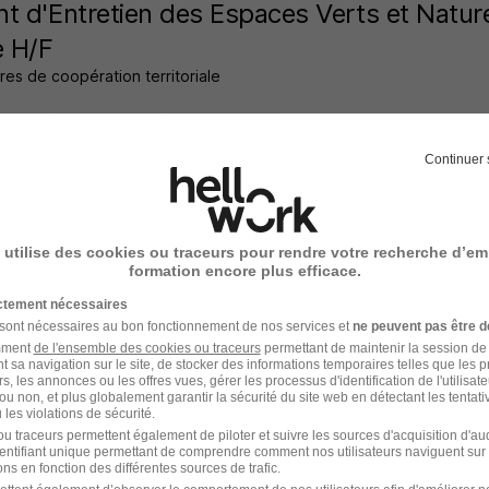
t d'Entretien des Espaces Verts et Natur
e H/F
res de coopération territoriale
n - 37
Fonctionnaire
Temps partiel
Continuer 
offre n’est plus disponible depuis le 30/05/26
 utilise des cookies ou traceurs pour rendre votre recherche d’em
t d'Entretien des Espaces Verts et Natur
formation encore plus efficace.
e H/F
ictement nécessaires
 sont nécessaires au bon fonctionnement de nos services et
ne peuvent pas être d
res de coopération territoriale
amment
de l'ensemble des cookies ou traceurs
permettant de maintenir la session de l
t sa navigation sur le site, de stocker des informations temporaires telles que les 
rs, les annonces ou les offres vues, gérer les processus d'identification de l'utilisateur,
n - 37
Fonctionnaire
Temps partiel
ou non, et plus globalement garantir la sécurité du site web en détectant les tentati
les violations de sécurité.
offre n’est plus disponible depuis le 30/05/26
u traceurs permettent également de piloter et suivre les sources d'acquisition d'a
identifiant unique permettant de comprendre comment nos utilisateurs naviguent sur 
ns en fonction des différentes sources de trafic.