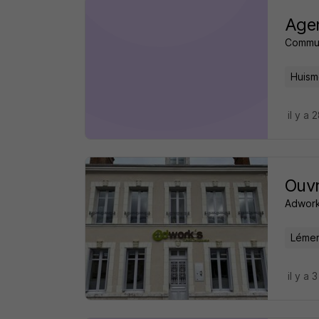
Agen
Commu
Huism
il y a 
Ouvr
Adwork
Lémer
il y a 