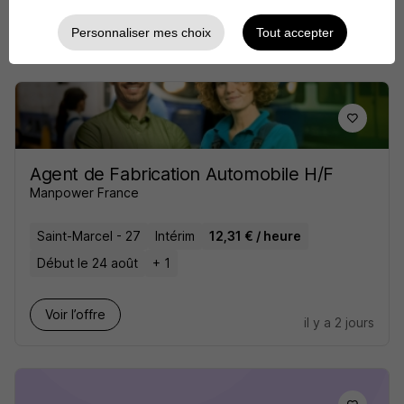
Voir l’offre
Personnaliser mes choix
Tout accepter
il y a 1 jour
Agent de Fabrication Automobile H/F
Manpower France
Saint-Marcel - 27
Intérim
12,31 € / heure
Début le 24 août
+ 1
Voir l’offre
il y a 2 jours