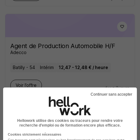
Agent de Production Automobile H/F
Adecco
Batilly - 54
Intérim
12,47 - 12,48 € / heure
Voir l’offre
il y a 2 jours
Continuer sans accepter
Hellowork utilise des cookies ou traceurs pour rendre votre
recherche d’emploi ou de formation encore plus efficace.
Agent de Production Automobile CDI-I
Cookies strictement nécessaires
Ces traceurs sont nécessaires au bon fonctionnement de nos services et
ne