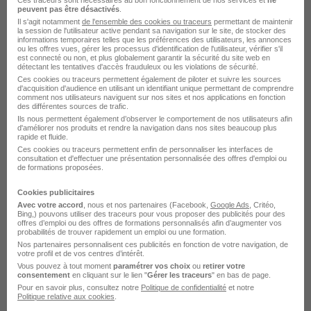
H/F
peuvent pas être désactivés
.
Adecco
Il s'agit notamment
de l'ensemble des cookies ou traceurs
permettant de maintenir
la session de l'utilisateur active pendant sa navigation sur le site, de stocker des
informations temporaires telles que les préférences des utilisateurs, les annonces
ou les offres vues, gérer les processus d'identification de l'utilisateur, vérifier s'il
Batilly - 54
CDI
12,47 - 12,48 € / heure
est connecté ou non, et plus globalement garantir la sécurité du site web en
détectant les tentatives d'accès frauduleux ou les violations de sécurité.
Ces cookies ou traceurs permettent également de piloter et suivre les sources
d'acquisition d'audience en utilisant un identifiant unique permettant de comprendre
Voir l’offre
comment nos utilisateurs naviguent sur nos sites et nos applications en fonction
il y a 2 jours
des différentes sources de trafic.
Ils nous permettent également d’observer le comportement de nos utilisateurs afin
d'améliorer nos produits et rendre la navigation dans nos sites beaucoup plus
rapide et fluide.
Ces cookies ou traceurs permettent enfin de personnaliser les interfaces de
consultation et d'effectuer une présentation personnalisée des offres d'emploi ou
de formations proposées.
Cookies publicitaires
Agent de Fabrication Automobile à
Avec votre accord
, nous et nos partenaires (Facebook,
Google Ads
, Critéo,
Bing,) pouvons utiliser des traceurs pour vous proposer des publicités pour des
Genay 69 H/F
offres d’emploi ou des offres de formations personnalisés afin d’augmenter vos
probabilités de trouver rapidement un emploi ou une formation.
Manpower France
Nos partenaires personnalisent ces publicités en fonction de votre navigation, de
votre profil et de vos centres d’intérêt.
Vous pouvez à tout moment
paramétrer vos choix
ou
retirer votre
Genay - 69
Intérim
12,31 € / heure
consentement
en cliquant sur le lien "
Gérer les traceurs
" en bas de page.
Pour en savoir plus, consultez notre
Politique de confidentialité
et notre
Début le 14 sept.
+ 1
Politique relative aux cookies
.