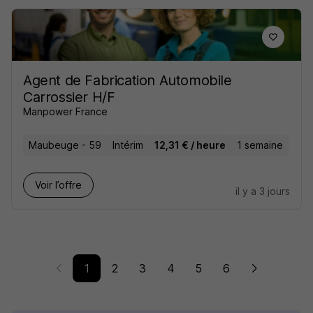
Agent de Fabrication Automobile
Carrossier H/F
Manpower France
Maubeuge - 59
Intérim
12,31 € / heure
1 semaine
Voir l’offre
il y a 3 jours
1
2
3
4
5
6