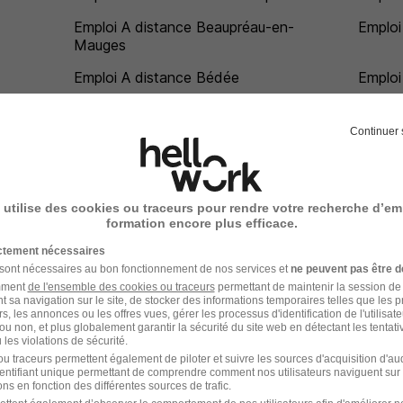
Emploi A distance Beaupréau-en-
Emploi
Mauges
Emploi A distance Bédée
Emploi
Emploi A distance Bellevigny
Emploi
Beaujo
Continuer 
Emploi A distance Benfeld
Emploi
Emploi A distance Bernay
Emploi
 utilise des cookies ou traceurs pour rendre votre recherche d’em
formation encore plus efficace.
Emploi A distance Béthune
Emploi
ictement nécessaires
aillau
Emploi A distance Beynost
Emploi
 sont nécessaires au bon fonctionnement de nos services et
ne peuvent pas être d
amment
de l'ensemble des cookies ou traceurs
permettant de maintenir la session de l
Emploi A distance Biarritz
Emploi
t sa navigation sur le site, de stocker des informations temporaires telles que les 
rs, les annonces ou les offres vues, gérer les processus d'identification de l'utilisateur,
Emploi A distance Billère
Emploi
ou non, et plus globalement garantir la sécurité du site web en détectant les tentati
les violations de sécurité.
Emploi A distance Bischheim
Emploi
u traceurs permettent également de piloter et suivre les sources d'acquisition d'a
identifiant unique permettant de comprendre comment nos utilisateurs naviguent sur 
Emploi A distance Blaye
Emploi
ns en fonction des différentes sources de trafic.