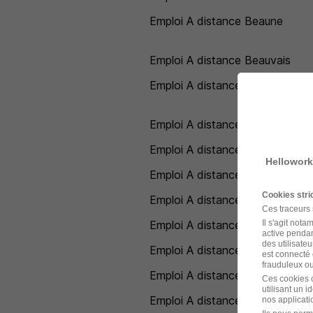
Emploi A distance Beaune
Emploi A distance Beauvais
Emploi A distance Belfort
Emploi A distance Belley
Emploi A distance Bergerac
Hellowork
Emploi A distance Besançon
Cookies str
Emploi A distance Beychac-et-C
Ces traceurs
Il s'agit not
Emploi A distance Bezons
active pendan
des utilisateu
Emploi A distance Biguglia
est connecté 
frauduleux ou 
Emploi A distance Biscarrosse
Ces cookies o
utilisant un 
Emploi A distance Blagnac
nos applicatio