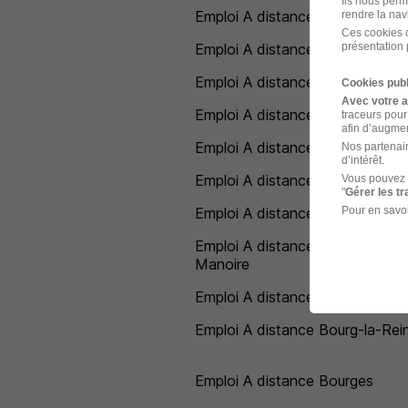
Ils nous perm
Emploi A distance Bobigny
rendre la nav
Ces cookies o
présentation 
Emploi A distance Bois-d'Arcy
Emploi A distance Bollène
Cookies publ
Avec votre 
Emploi A distance Bondy
traceurs pour
afin d’augmen
Emploi A distance Bons-en-Cha
Nos partenair
d’intérêt.
Emploi A distance Bouc-Bel-Air
Vous pouvez 
"
Gérer les t
Pour en savoi
Emploi A distance Bouguenais
Emploi A distance Boulazac Isle
Manoire
Emploi A distance Bourbon-La
Emploi A distance Bourg-la-Rei
Emploi A distance Bourges