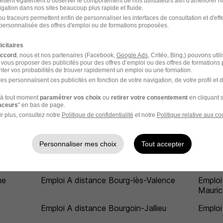
ettent également d’observer le comportement de nos utilisateurs afin d'améliorer no
Emploi A distance Boé
Emploi
igation dans nos sites beaucoup plus rapide et fluide.
u traceurs permettent enfin de personnaliser les interfaces de consultation et d'eff
personnalisée des offres d'emploi ou de formations proposées.
Emploi A distance Bois-Guillaume
Emploi
Emploi A distance Bondoufle
Emploi
icitaires
accord
, nous et nos partenaires (Facebook,
Google Ads
, Critéo, Bing,) pouvons util
Emploi A distance Bonneuil-sur-Marne
Emploi
 vous proposer des publicités pour des offres d’emploi ou des offres de formations
ter vos probabilités de trouver rapidement un emploi ou une formation.
blais
Emploi A distance Bordeaux
Emploi
es personnalisent ces publicités en fonction de votre navigation, de votre profil et 
Emploi A distance Bouffémont
Emploi
à tout moment
paramétrer vos choix
ou
retirer votre consentement
en cliquant s
raceurs
" en bas de page.
r plus, consultez notre
Politique de confidentialité
et notre
Politique relative aux co
Emploi A distance Bouillargues
Emploi
Emploi A distance Boulogne-
Emploi
Billancourt
Personnaliser mes choix
Tout accepter
ncy
Emploi A distance Bourg-de-Péage
Emploi
ne
Emploi A distance Bourg-lès-Valence
Emploi
Mauric
Emploi A distance Bourgoin-Jallieu
Emploi