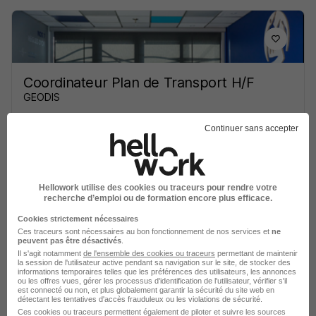
Coordinateur Plan de Transport H/F
GEODIS
Continuer sans accepter
Bonneuil-en-France - 95
CDI
Voir l’offre
il y a 9 jours
Hellowork utilise des cookies ou traceurs pour rendre votre
recherche d’emploi ou de formation encore plus efficace.
Cookies strictement nécessaires
Ces traceurs sont nécessaires au bon fonctionnement de nos services et
ne
peuvent pas être désactivés
.
Il s'agit notamment
de l'ensemble des cookies ou traceurs
permettant de maintenir
la session de l'utilisateur active pendant sa navigation sur le site, de stocker des
informations temporaires telles que les préférences des utilisateurs, les annonces
ou les offres vues, gérer les processus d'identification de l'utilisateur, vérifier s'il
Chauffeur Bus H/F
est connecté ou non, et plus globalement garantir la sécurité du site web en
Partnaire
détectant les tentatives d'accès frauduleux ou les violations de sécurité.
Ces cookies ou traceurs permettent également de piloter et suivre les sources