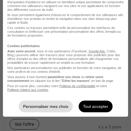
d'acquisition d'audience en utilisant un identifiant unique permettant de comprendre
comment nos utilisateurs naviguent sur nos sites et nos applications en fonction
Vitry-sur-Seine - 94
Intérim
14 € / heure
des différentes sources de trafic.
Ils nous permettent également d’observer le comportement de nos utilisateurs afin
Travail de jour
+ 1
d'améliorer nos produits et rendre la navigation dans nos sites beaucoup plus
rapide et fluide.
Ces cookies ou traceurs permettent enfin de personnaliser les interfaces de
consultation et d'effectuer une présentation personnalisée des offres d'emploi ou
Voir l’offre
il y a 3 heures
de formations proposées.
Cookies publicitaires
Avec votre accord
, nous et nos partenaires (Facebook,
Google Ads
, Critéo,
Bing,) pouvons utiliser des traceurs pour vous proposer des publicités pour des
offres d’emploi ou des offres de formations personnalisés afin d’augmenter vos
probabilités de trouver rapidement un emploi ou une formation.
Nos partenaires personnalisent ces publicités en fonction de votre navigation, de
votre profil et de vos centres d’intérêt.
Vous pouvez à tout moment
paramétrer vos choix
ou
retirer votre
Responsable Plan Transport &
consentement
en cliquant sur le lien "
Gérer les traceurs
" en bas de page.
Réseau Partenaires H/F
Pour en savoir plus, consultez notre
Politique de confidentialité
et notre
Politique relative aux cookies
.
Kyosei
Personnaliser mes choix
Tout accepter
Courbevoie - 92
CDI
70 000 - 85 000 € / an
Voir l’offre
il y a 3 jours