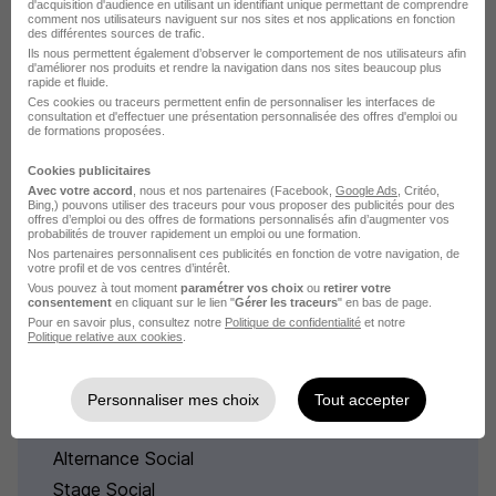
d'acquisition d'audience en utilisant un identifiant unique permettant de comprendre
comment nos utilisateurs naviguent sur nos sites et nos applications en fonction
des différentes sources de trafic.
Élargissez votre recherche
Ils nous permettent également d’observer le comportement de nos utilisateurs afin
d'améliorer nos produits et rendre la navigation dans nos sites beaucoup plus
rapide et fluide.
Emploi Social Montmédy
Ces cookies ou traceurs permettent enfin de personnaliser les interfaces de
consultation et d'effectuer une présentation personnalisée des offres d'emploi ou
de formations proposées.
Emploi Social
Emploi à Montmédy
Cookies publicitaires
Entreprises qui recrutent à Montmédy
Avec votre accord
, nous et nos partenaires (Facebook,
Google Ads
, Critéo,
Bing,) pouvons utiliser des traceurs pour vous proposer des publicités pour des
offres d’emploi ou des offres de formations personnalisés afin d’augmenter vos
probabilités de trouver rapidement un emploi ou une formation.
Nos partenaires personnalisent ces publicités en fonction de votre navigation, de
votre profil et de vos centres d’intérêt.
Vous pouvez à tout moment
paramétrer vos choix
ou
retirer votre
Emplois & formations
consentement
en cliquant sur le lien "
Gérer les traceurs
" en bas de page.
Pour en savoir plus, consultez notre
Politique de confidentialité
et notre
Politique relative aux cookies
.
Formation Social
Emploi Social
Personnaliser mes choix
Tout accepter
Entreprises Social
Alternance Social
Stage Social