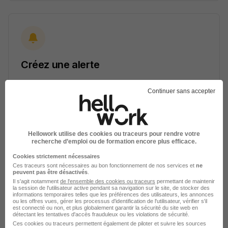
Créez une alerte
Soyez alerté des nouvelles offres pour cette
Continuer sans accepter
recherche dès leur parution.
Créer mon alerte
Hellowork utilise des cookies ou traceurs pour rendre votre
recherche d’emploi ou de formation encore plus efficace.
En cliquant sur "Créer mon alerte", vous acceptez les
CGU
et déclarez avoir pris connaissance de la
Cookies strictement nécessaires
politique de protection des données du site
Ces traceurs sont nécessaires au bon fonctionnement de nos services et
ne
peuvent pas être désactivés
.
hellowork.com.
Il s'agit notamment
de l'ensemble des cookies ou traceurs
permettant de maintenir
la session de l'utilisateur active pendant sa navigation sur le site, de stocker des
informations temporaires telles que les préférences des utilisateurs, les annonces
ou les offres vues, gérer les processus d'identification de l'utilisateur, vérifier s'il
est connecté ou non, et plus globalement garantir la sécurité du site web en
détectant les tentatives d'accès frauduleux ou les violations de sécurité.
Ces cookies ou traceurs permettent également de piloter et suivre les sources