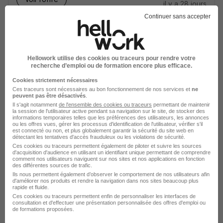
il y a 28 jours
Continuer sans accepter
Hellowork utilise des cookies ou traceurs pour rendre votre
recherche d’emploi ou de formation encore plus efficace.
Aide à Domicile H/F
Cookies strictement nécessaires
Ces traceurs sont nécessaires au bon fonctionnement de nos services et
ne
Amaelles Haute Loire
peuvent pas être désactivés
.
Il s'agit notamment
de l'ensemble des cookies ou traceurs
permettant de maintenir
la session de l'utilisateur active pendant sa navigation sur le site, de stocker des
Brives-Charensac - 43
CDI
12,31 - 13 € / heure
informations temporaires telles que les préférences des utilisateurs, les annonces
ou les offres vues, gérer les processus d'identification de l'utilisateur, vérifier s'il
est connecté ou non, et plus globalement garantir la sécurité du site web en
détectant les tentatives d'accès frauduleux ou les violations de sécurité.
Voir l’offre
Ces cookies ou traceurs permettent également de piloter et suivre les sources
il y a 8 jours
d'acquisition d'audience en utilisant un identifiant unique permettant de comprendre
comment nos utilisateurs naviguent sur nos sites et nos applications en fonction
des différentes sources de trafic.
Ils nous permettent également d’observer le comportement de nos utilisateurs afin
d'améliorer nos produits et rendre la navigation dans nos sites beaucoup plus
rapide et fluide.
Ces cookies ou traceurs permettent enfin de personnaliser les interfaces de
consultation et d'effectuer une présentation personnalisée des offres d'emploi ou
de formations proposées.