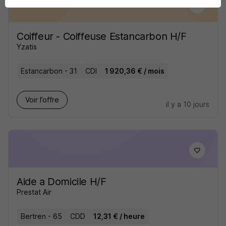
Coiffeur - Coiffeuse Estancarbon H/F
Yzatis
Estancarbon - 31
CDI
1 920,36 € / mois
Voir l’offre
il y a 10 jours
Aide a Domicile H/F
Prestat Air
Bertren - 65
CDD
12,31 € / heure