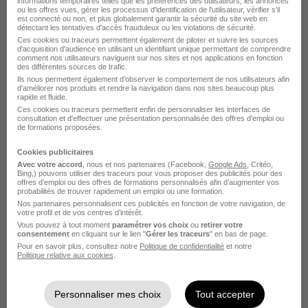
informations temporaires telles que les préférences des utilisateurs, les annonces
Mane - 31
Fonctionnaire
ou les offres vues, gérer les processus d'identification de l'utilisateur, vérifier s'il
est connecté ou non, et plus globalement garantir la sécurité du site web en
détectant les tentatives d'accès frauduleux ou les violations de sécurité.
Ces cookies ou traceurs permettent également de piloter et suivre les sources
Voir l’offre
d'acquisition d'audience en utilisant un identifiant unique permettant de comprendre
il y a 9 jours
comment nos utilisateurs naviguent sur nos sites et nos applications en fonction
des différentes sources de trafic.
Ils nous permettent également d’observer le comportement de nos utilisateurs afin
d'améliorer nos produits et rendre la navigation dans nos sites beaucoup plus
rapide et fluide.
Ces cookies ou traceurs permettent enfin de personnaliser les interfaces de
consultation et d'effectuer une présentation personnalisée des offres d'emploi ou
de formations proposées.
Cookies publicitaires
Coiffeur - Coiffeuse H/F
Avec votre accord
, nous et nos partenaires (Facebook,
Google Ads
, Critéo,
Stephan
Bing,) pouvons utiliser des traceurs pour vous proposer des publicités pour des
offres d’emploi ou des offres de formations personnalisés afin d’augmenter vos
probabilités de trouver rapidement un emploi ou une formation.
Nos partenaires personnalisent ces publicités en fonction de votre navigation, de
Gourdan-Polignan - 31
CDI
1 867,02 € / mois
votre profil et de vos centres d’intérêt.
Vous pouvez à tout moment
paramétrer vos choix
ou
retirer votre
consentement
en cliquant sur le lien "
Gérer les traceurs
" en bas de page.
Voir l’offre
Pour en savoir plus, consultez notre
Politique de confidentialité
et notre
il y a 1 jour
Politique relative aux cookies
.
Personnaliser mes choix
Tout accepter