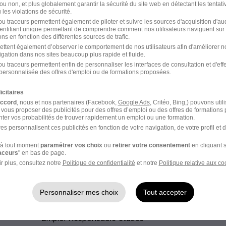
ou non, et plus globalement garantir la sécurité du site web en détectant les tentati
les violations de sécurité.
u traceurs permettent également de piloter et suivre les sources d'acquisition d'a
identifiant unique permettant de comprendre comment nos utilisateurs naviguent sur 
Emploi Recherche
ns en fonction des différentes sources de trafic.
ettent également d’observer le comportement de nos utilisateurs afin d'améliorer no
Stage Recherche
igation dans nos sites beaucoup plus rapide et fluide.
u traceurs permettent enfin de personnaliser les interfaces de consultation et d'eff
Métiers Recherche
personnalisée des offres d'emploi ou de formations proposées.
icitaires
accord
, nous et nos partenaires (Facebook,
Google Ads
, Critéo, Bing,) pouvons util
 vous proposer des publicités pour des offres d’emploi ou des offres de formations
ter vos probabilités de trouver rapidement un emploi ou une formation.
es personnalisent ces publicités en fonction de votre navigation, de votre profil et 
à tout moment
paramétrer vos choix
ou
retirer votre consentement
en cliquant s
raceurs
" en bas de page.
r plus, consultez notre
Politique de confidentialité
et notre
Politique relative aux co
Emploi Directeur de projet
Emploi Project manager
Personnaliser mes choix
Tout accepter
Emploi Responsable études