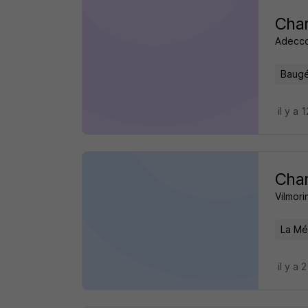
Char
Adecc
Baugé
il y a 
Char
Vilmor
La Mé
il y a 