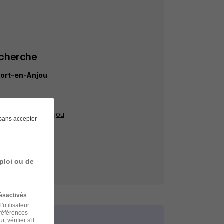
echerche
ort-en-Anjou
u
 à Beaufort-en-Anjou
sans accepter
ploi ou de
ésactivés
.
'utilisateur
préférences
 vérifier s'il