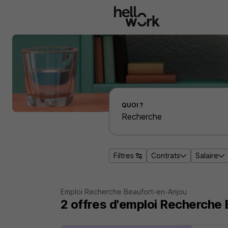
Aller au contenu principal
Effectuer une recherche d'emploi par localité
QUOI ?
Filtres
Contrats
Salaire
Emploi Recherche Beaufort-en-Anjou
2
offres d'emploi
Recherche 