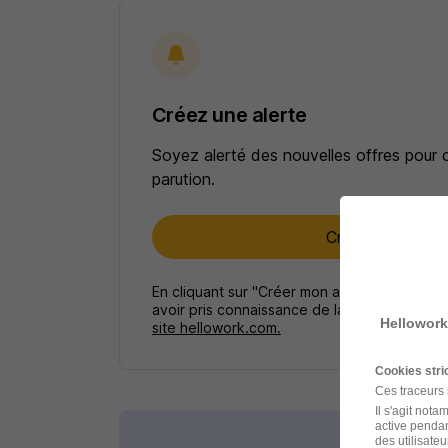
Créez une alerte
Soyez alerté des nouvelles offres pour 
parution.
Créer mon alert
En cliquant sur "Créer mon alerte", vous ac
avoir pris connaissance de la
politique de p
Hellowork
site hellowork.com.
Cookies str
Ces traceurs
Il s'agit not
active pendan
des utilisateu