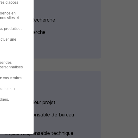
ves d'accès
udience en
nos sites et
Entreprises Recherche
s produits et
Intérim Recherche
ectuer une
iser des
 personnalisés
de vos centres
ur le lien
okies
.
Emploi Ingénieur projet
Emploi Responsable de bureau
d'études
Emploi Responsable technique