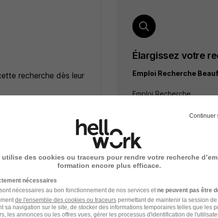
Élargissez votre r
Emploi Recherche Beauf
cette recherche dès leur
Emploi Recherche
Emploi à Beaufort-en-Anjo
Entreprises qui recrutent
e
Continuer 
ceptez les
CGU
et déclarez
rotection des données du
 utilise des cookies ou traceurs pour rendre votre recherche d’em
formation encore plus efficace.
ictement nécessaires
 sont nécessaires au bon fonctionnement de nos services et
ne peuvent pas être d
amment
de l'ensemble des cookies ou traceurs
permettant de maintenir la session de l
t sa navigation sur le site, de stocker des informations temporaires telles que les 
rs, les annonces ou les offres vues, gérer les processus d'identification de l'utilisateur,