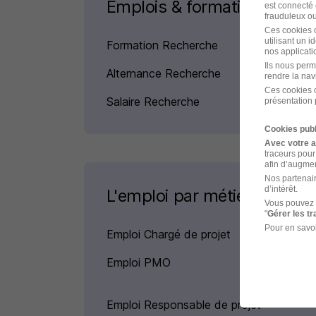
Emplois & formations
est connecté 
frauduleux ou 
Ces cookies o
utilisant un 
Formation Recherche
nos applicatio
Ils nous perm
Alternance Recherche
rendre la nav
Ces cookies o
Salaire Recherche
présentation 
Cookies publ
Avec votre 
traceurs pour
afin d’augmen
Nos partenair
d’intérêt.
L'emploi par métier
Vous pouvez 
"
Gérer les t
Pour en savoi
Emploi Chargé de projet
Emploi PMO
Emploi Responsable de projet