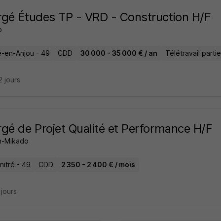
gé Études TP - VRD - Construction H/F
o
-en-Anjou - 49
CDD
30 000 - 35 000 € / an
Télétravail partie
12 jours
gé de Projet Qualité et Performance H/F
in-Mikado
nitré - 49
CDD
2 350 - 2 400 € / mois
2 jours