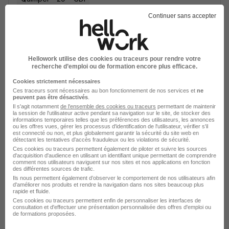
Continuer sans accepter
Voir l’offre
il y a 17 jours
Hellowork utilise des cookies ou traceurs pour rendre votre
recherche d’emploi ou de formation encore plus efficace.
Cookies strictement nécessaires
Ces traceurs sont nécessaires au bon fonctionnement de nos services et
ne
peuvent pas être désactivés
.
Il s'agit notamment
de l'ensemble des cookies ou traceurs
permettant de maintenir
Assistant Qualité H/F
la session de l'utilisateur active pendant sa navigation sur le site, de stocker des
informations temporaires telles que les préférences des utilisateurs, les annonces
E.Leclerc
ou les offres vues, gérer les processus d'identification de l'utilisateur, vérifier s'il
est connecté ou non, et plus globalement garantir la sécurité du site web en
détectant les tentatives d'accès frauduleux ou les violations de sécurité.
Pleuven - 29
CDI
Ces cookies ou traceurs permettent également de piloter et suivre les sources
d'acquisition d'audience en utilisant un identifiant unique permettant de comprendre
comment nos utilisateurs naviguent sur nos sites et nos applications en fonction
des différentes sources de trafic.
Voir l’offre
Ils nous permettent également d’observer le comportement de nos utilisateurs afin
il y a 4 jours
d'améliorer nos produits et rendre la navigation dans nos sites beaucoup plus
rapide et fluide.
Ces cookies ou traceurs permettent enfin de personnaliser les interfaces de
consultation et d'effectuer une présentation personnalisée des offres d'emploi ou
de formations proposées.