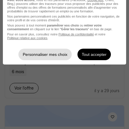
Avec votre accord
, nous et nos partenaires (Facebook,
Google Ads
, Critéo,
Bing,) pouvons utiliser des traceurs pour vous proposer des publicités pour des
offres d’emploi ou des offres de formations personnalisés afin d’augmenter vos
probabilités de trouver rapidement un emploi ou une formation.
Nos partenaires personnalisent ces publicités en fonction de votre navigation, de
votre profil et de vos centres d’intérêt.
Vous pouvez à tout moment
paramétrer vos choix
ou
retirer votre
consentement
en cliquant sur le lien "
Gérer les traceurs
" en bas de page.
Pour en savoir plus, consultez notre
Politique de confidentialité
et notre
Politique relative aux cookies
.
Opérateur de Machine H/F
Adecco
Personnaliser mes choix
Tout accepter
La Chapelle-sur-Erdre - 44
Intérim
13 € / heure
6 mois
Voir l’offre
il y a 29 jours