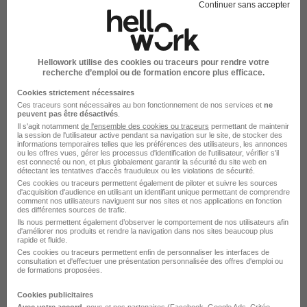
Continuer sans accepter
La Chapelle-sur-Erdre - 44
CDI
47 000 - 52 000 € / an
Hellowork utilise des cookies ou traceurs pour rendre votre
recherche d’emploi ou de formation encore plus efficace.
Voir l’offre
il y a 26 jours
Cookies strictement nécessaires
Ces traceurs sont nécessaires au bon fonctionnement de nos services et
ne
peuvent pas être désactivés
.
Il s'agit notamment
de l'ensemble des cookies ou traceurs
permettant de maintenir
la session de l'utilisateur active pendant sa navigation sur le site, de stocker des
informations temporaires telles que les préférences des utilisateurs, les annonces
ou les offres vues, gérer les processus d'identification de l'utilisateur, vérifier s'il
est connecté ou non, et plus globalement garantir la sécurité du site web en
détectant les tentatives d'accès frauduleux ou les violations de sécurité.
Ces cookies ou traceurs permettent également de piloter et suivre les sources
Charge de Planification H/F
d'acquisition d'audience en utilisant un identifiant unique permettant de comprendre
comment nos utilisateurs naviguent sur nos sites et nos applications en fonction
Menway Emploi
des différentes sources de trafic.
Ils nous permettent également d’observer le comportement de nos utilisateurs afin
d'améliorer nos produits et rendre la navigation dans nos sites beaucoup plus
La Chapelle-sur-Erdre - 44
CDI
12,31 - 14 € / heure
rapide et fluide.
Ces cookies ou traceurs permettent enfin de personnaliser les interfaces de
Travail de jour
consultation et d'effectuer une présentation personnalisée des offres d'emploi ou
de formations proposées.
Cookies publicitaires
Voir l’offre
il y a 29 jours