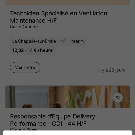
Technicien Spécialisé en Ventilation
Maintenance H/F
Camo Groupe
La Chapelle-sur-Erdre - 44
Intérim
12,32 - 14 € / heure
Voir l’offre
il y a 28 jours
Responsable d'Equipe Delivery
Performance - CDI - 44 H/F
Groupe Sigma