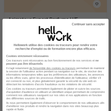
Animateur Expert Parfums H/F
Actual Experts
Continuer sans accepter
Grenoble - 38
Intérim
14 - 15 € / heure
Travail de jour
+ 1
Hellowork utilise des cookies ou traceurs pour rendre votre
recherche d’emploi ou de formation encore plus efficace.
Cookies strictement nécessaires
Voir l’offre
il y a 9 jours
Ces traceurs sont nécessaires au bon fonctionnement de nos services et
ne
peuvent pas être désactivés
.
Il s'agit notamment
de l'ensemble des cookies ou traceurs
permettant de maintenir
la session de l'utilisateur active pendant sa navigation sur le site, de stocker des
informations temporaires telles que les préférences des utilisateurs, les annonces
ou les offres vues, gérer les processus d'identification de l'utilisateur, vérifier s'il
est connecté ou non, et plus globalement garantir la sécurité du site web en
détectant les tentatives d'accès frauduleux ou les violations de sécurité.
Ces cookies ou traceurs permettent également de piloter et suivre les sources
d'acquisition d'audience en utilisant un identifiant unique permettant de comprendre
comment nos utilisateurs naviguent sur nos sites et nos applications en fonction
Modèle Apprenti Technicien
des différentes sources de trafic.
Installation H/F
Ils nous permettent également d’observer le comportement de nos utilisateurs afin
d'améliorer nos produits et rendre la navigation dans nos sites beaucoup plus
Securitas Technology
Super recruteur
rapide et fluide.