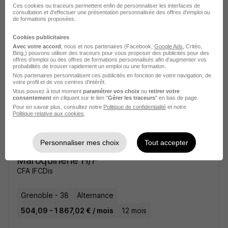
Ces cookies ou traceurs permettent enfin de personnaliser les interfaces de
consultation et d'effectuer une présentation personnalisée des offres d'emploi ou
de formations proposées.
Grenoble - 38
Alternance
486,49 - 1 801,80 € / mois
24 mois
Cookies publicitaires
Avec votre accord
, nous et nos partenaires (Facebook,
Google Ads
, Critéo,
Bing,) pouvons utiliser des traceurs pour vous proposer des publicités pour des
offres d’emploi ou des offres de formations personnalisés afin d’augmenter vos
Voir l’offre
probabilités de trouver rapidement un emploi ou une formation.
il y a 15 jours
Nos partenaires personnalisent ces publicités en fonction de votre navigation, de
votre profil et de vos centres d’intérêt.
Vous pouvez à tout moment
paramétrer vos choix
ou
retirer votre
consentement
en cliquant sur le lien "
Gérer les traceurs
" en bas de page.
Pour en savoir plus, consultez notre
Politique de confidentialité
et notre
Politique relative aux cookies
.
Personnaliser mes choix
Tout accepter
Apprentissage - Vendeur
Maroquinerie H/F
CFA IFCDis
Grenoble - 38
Alternance
504,09 - 1 867,02 € / mois
12 mois