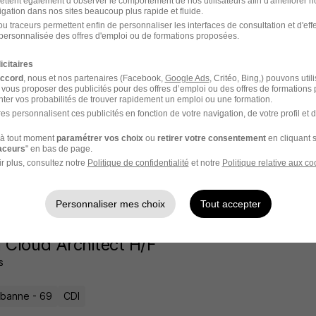
ettent également d’observer le comportement de nos utilisateurs afin d'améliorer no
igation dans nos sites beaucoup plus rapide et fluide.
u traceurs permettent enfin de personnaliser les interfaces de consultation et d'eff
personnalisée des offres d'emploi ou de formations proposées.
l'un des premiers à postuler
icitaires
accord
, nous et nos partenaires (Facebook,
Google Ads
, Critéo, Bing,) pouvons util
loppeur Mobile Android Kotlin H/F
 vous proposer des publicités pour des offres d’emploi ou des offres de formations
ter vos probabilités de trouver rapidement un emploi ou une formation.
es personnalisent ces publicités en fonction de votre navigation, de votre profil et 
urbanne - 69
CDI
Télétravail partiel
à tout moment
paramétrer vos choix
ou
retirer votre consentement
en cliquant s
raceurs
" en bas de page.
r plus, consultez notre
Politique de confidentialité
et notre
Politique relative aux co
18 heures
Personnaliser mes choix
Tout accepter
 Cloud Architect H/F
s
urbanne - 69
CDI