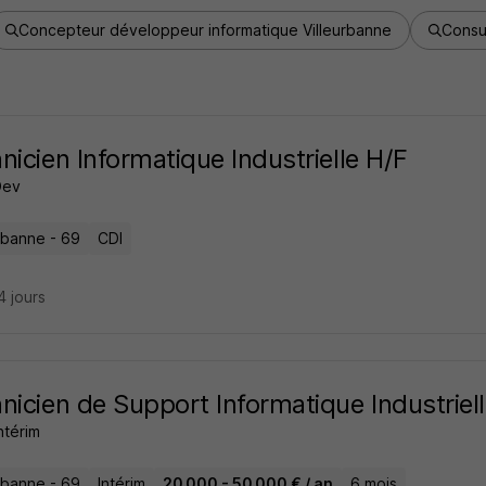
Concepteur développeur informatique Villeurbanne
Consul
nicien Informatique Industrielle H/F
Dev
urbanne - 69
CDI
14 jours
nicien de Support Informatique Industriel
ntérim
urbanne - 69
Intérim
20 000 - 50 000 € / an
6 mois