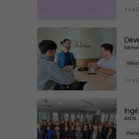
il y a 
Déve
Silkho
Ville
il y a 
Ingé
AXEAL
Pierre