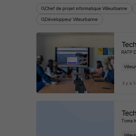
Chef de projet informatique Villeurbanne
Développeur Villeurbanne
Tech
RATP 
Ville
il y a 
Tech
Toma I
Ville