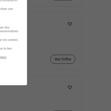
s produits et
ectuer une
iser des
 personnalisés
de vos centres
ur le lien
okies
.
Voir l’offre