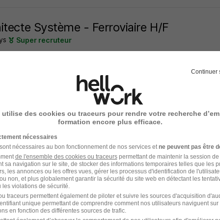
itecte Système - Ferroviaire H/F
ys
Super recruteur
urbanne - 69
CDI
40 000 - 60 000 € / an
Télétravail occasionn
Continuer 
7 heures
 utilise des cookies ou traceurs pour rendre votre recherche d’em
formation encore plus efficace.
l'un des premiers à postuler
ictement nécessaires
 sont nécessaires au bon fonctionnement de nos services et
ne peuvent pas être d
nieur Validation Logiciel Embarqué H/F
amment
de l'ensemble des cookies ou traceurs
permettant de maintenir la session de l
t sa navigation sur le site, de stocker des informations temporaires telles que les 
Design
rs, les annonces ou les offres vues, gérer les processus d'identification de l'utilisateur,
ou non, et plus globalement garantir la sécurité du site web en détectant les tentati
les violations de sécurité.
urbanne - 69
CDI
35 000 - 50 000 € / an
u traceurs permettent également de piloter et suivre les sources d'acquisition d'a
identifiant unique permettant de comprendre comment nos utilisateurs naviguent sur 
ns en fonction des différentes sources de trafic.
14 heures