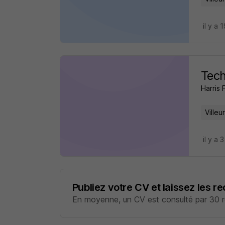
il y a 
Tech
Harris 
Ville
il y a 
Publiez votre CV et laissez les r
En moyenne, un CV est consulté par 30 re