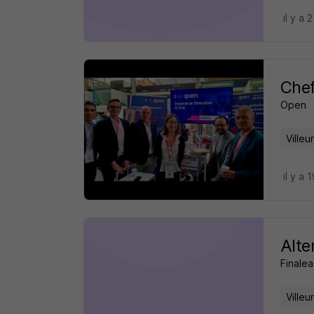
il y a 
Chef
Open
Ville
il y a 
Alte
Finale
Ville