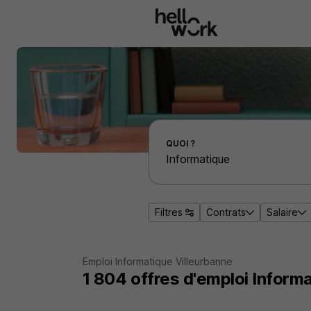
Aller au contenu principal
Effectuer une recherche d'emploi par localité
QUOI ?
Filtres
Contrats
Salaire
Emploi Informatique Villeurbanne
1 804
offres d'emploi
Informa