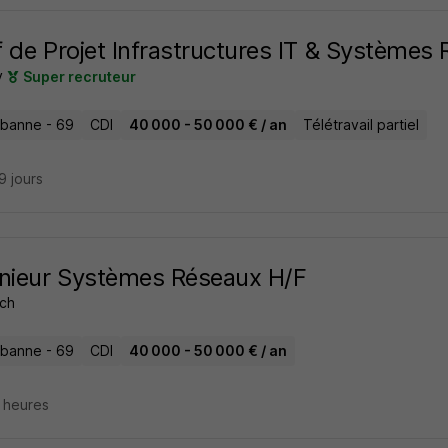
 de Projet Infrastructures IT & Systèmes
v
Super recruteur
urbanne - 69
CDI
40 000 - 50 000 € / an
Télétravail partiel
29 jours
nieur Systèmes Réseaux H/F
ch
urbanne - 69
CDI
40 000 - 50 000 € / an
7 heures