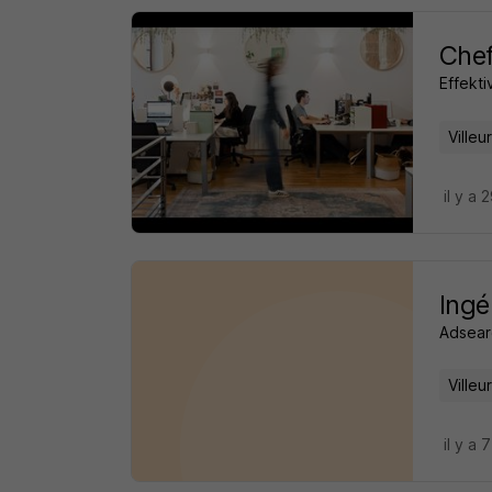
Chef
Effekti
Ville
il y a 
Ingé
Adsear
Ville
il y a 