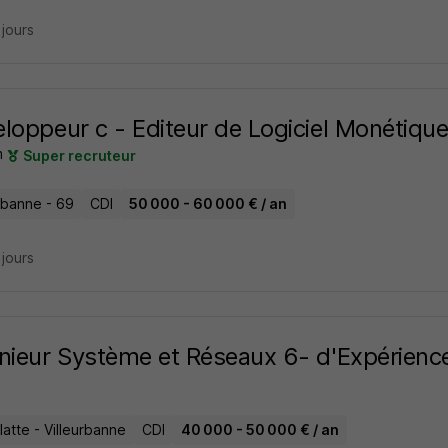
2 jours
loppeur c - Editeur de Logiciel Monétiqu
m
Super recruteur
urbanne - 69
CDI
50 000 - 60 000 € / an
2 jours
nieur Système et Réseaux 6- d'Expérienc
latte - Villeurbanne
CDI
40 000 - 50 000 € / an