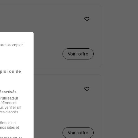
el
sans accepter
Voir l’offre
ploi ou de
ésactivés
.
'utilisateur
préférences
 vérifier s'il
ves d'accès
udience en
nos sites et
Voir l’offre