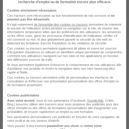
de la Ferté-Bernard H/F
recherche d’emploi ou de formation encore plus efficace.
Etablissements publics de coopération
Cookies strictement nécessaires
intercommunale
Ces traceurs sont nécessaires au bon fonctionnement de nos services et
ne
peuvent pas être désactivés
.
Il s'agit notamment
de l'ensemble des cookies ou traceurs
permettant de maintenir
La Ferté-Bernard - 72
CDD
la session de l'utilisateur active pendant sa navigation sur le site, de stocker des
informations temporaires telles que les préférences des utilisateurs, les annonces
ou les offres vues, gérer les processus d'identification de l'utilisateur, vérifier s'il
est connecté ou non, et plus globalement garantir la sécurité du site web en
détectant les tentatives d'accès frauduleux ou les violations de sécurité.
Voir l’offre
il y a 6 jours
Ces cookies ou traceurs permettent également de piloter et suivre les sources
d'acquisition d'audience en utilisant un identifiant unique permettant de comprendre
comment nos utilisateurs naviguent sur nos sites et nos applications en fonction
des différentes sources de trafic.
Ils nous permettent également d’observer le comportement de nos utilisateurs afin
d'améliorer nos produits et rendre la navigation dans nos sites beaucoup plus
rapide et fluide.
Ces cookies ou traceurs permettent enfin de personnaliser les interfaces de
consultation et d'effectuer une présentation personnalisée des offres d'emploi ou
de formations proposées.
Aide Soignant - Epmu - Diplome As
Cookies publicitaires
H/F
Avec votre accord
, nous et nos partenaires (Facebook,
Google Ads
, Critéo,
Centre Hospitalier Paul Chapron
Bing,) pouvons utiliser des traceurs pour vous proposer des publicités pour des
offres d’emploi ou des offres de formations personnalisés afin d’augmenter vos
probabilités de trouver rapidement un emploi ou une formation.
Nos partenaires personnalisent ces publicités en fonction de votre navigation, de
La Ferté-Bernard - 72
CDD
votre profil et de vos centres d’intérêt.
Vous pouvez à tout moment
paramétrer vos choix
ou
retirer votre