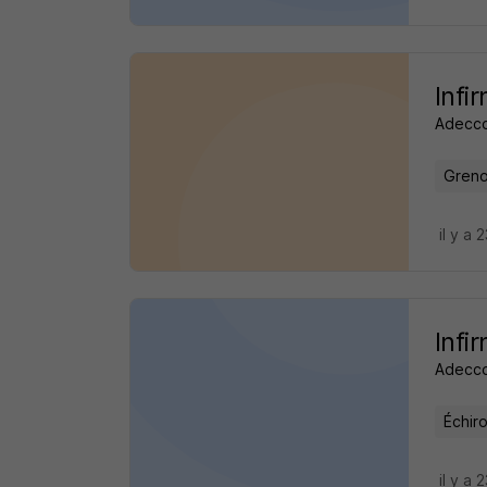
Infi
Adecco
Greno
il y a 
Infi
Adecco
Échiro
il y a 