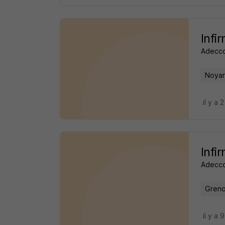
Infi
Adecco
Noyar
il y a 
Infi
Adecco
Greno
il y a 