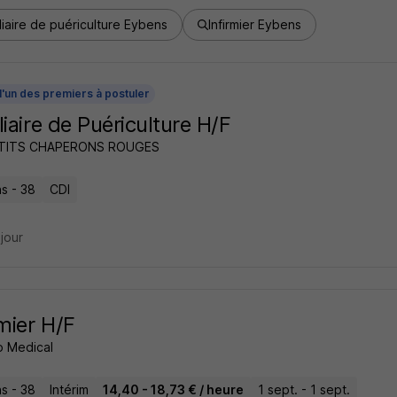
liaire de puériculture Eybens
Infirmier Eybens
l'un des premiers à postuler
liaire de Puériculture H/F
ETITS CHAPERONS ROUGES
s - 38
CDI
 jour
rmier H/F
 Medical
s - 38
Intérim
14,40 - 18,73 € / heure
1 sept. - 1 sept.