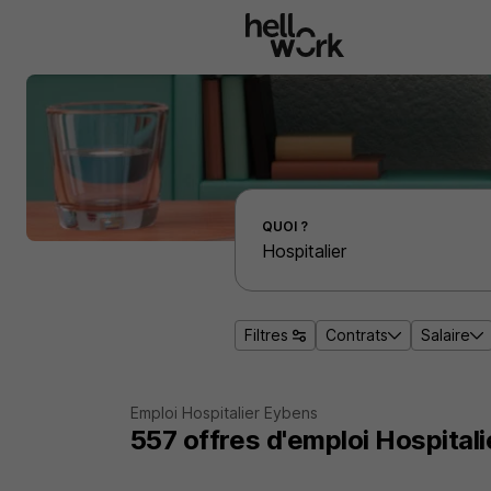
Aller au contenu principal
Effectuer une recherche d'emploi par localité
QUOI ?
Filtres
Contrats
Salaire
Emploi Hospitalier Eybens
557
offres d'emploi
Hospital