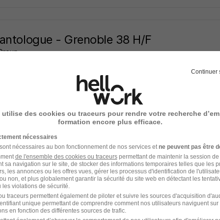
antologue - Grenoble 38 H/F
Group
Continuer 
ble - 38
Indépendant
5 000 - 15 000 € / mois
14 heures
 utilise des cookies ou traceurs pour rendre votre recherche d’em
formation encore plus efficace.
ictement nécessaires
 sont nécessaires au bon fonctionnement de nos services et
ne peuvent pas être d
urgien Dentiste - Grenoble 38 H/F
amment
de l'ensemble des cookies ou traceurs
permettant de maintenir la session de l
Group
t sa navigation sur le site, de stocker des informations temporaires telles que les 
rs, les annonces ou les offres vues, gérer les processus d'identification de l'utilisateur,
ou non, et plus globalement garantir la sécurité du site web en détectant les tentati
ble - 38
Indépendant
5 000 - 15 000 € / mois
les violations de sécurité.
u traceurs permettent également de piloter et suivre les sources d'acquisition d'a
identifiant unique permettant de comprendre comment nos utilisateurs naviguent sur 
ns en fonction des différentes sources de trafic.
14 heures