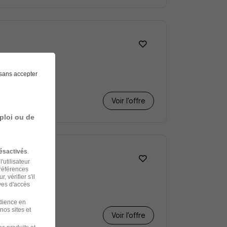
sans accepter
Voir l’offre
ploi ou de
ésactivés
.
'utilisateur
préférences
 vérifier s'il
ves d'accès
udience en
nos sites et
Voir l’offre