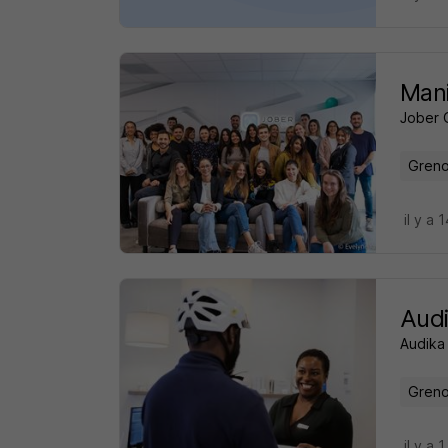
Mani
Jober 
Greno
il y a 
Audi
Audika
Greno
il y a 1