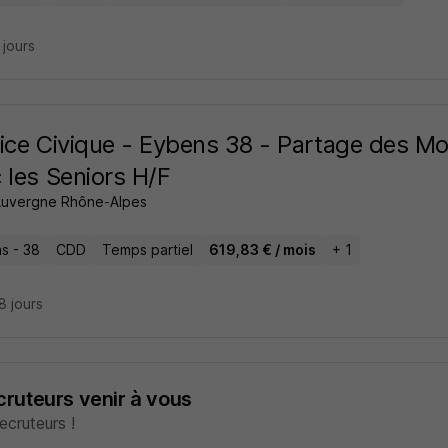
7 jours
ice Civique - Eybens 38 - Partage des M
 les Seniors H/F
uvergne Rhône-Alpes
s - 38
CDD
Temps partiel
619,83 € / mois
+ 1
28 jours
ecruteurs venir à vous
cruteurs !