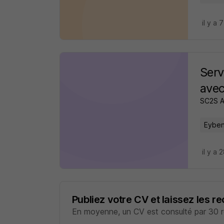
il y a 
Serv
avec
SC2S A
Eyben
il y a 
Publiez votre CV et laissez les r
En moyenne, un CV est consulté par 30 re