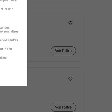
s produits et
ectuer une
iser des
 personnalisés
de vos centres
ur le lien
Voir l’offre
okies
.
Voir l’offre