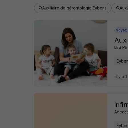
Auxiliaire de gérontologie Eybens
Auxi
Soyez 
Auxi
LES P
Eyben
il y a 1
Infi
Adecco
Eyben