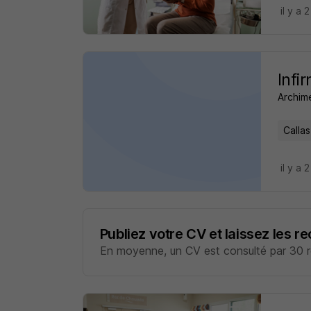
il y a 
Infi
Archim
Callas
il y a 
Publiez votre CV et laissez les r
En moyenne, un CV est consulté par 30 re