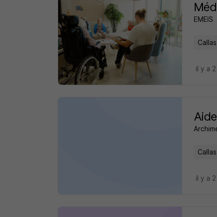
Méde
EMEIS
Callas
il y a 
Aide
Archim
Callas
il y a 