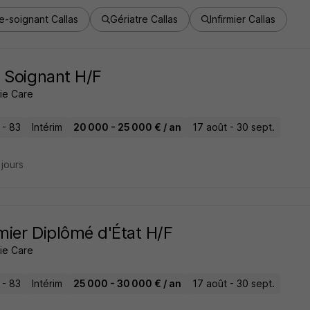
e-soignant Callas
Gériatre Callas
Infirmier Callas
 Soignant H/F
ie Care
 - 83
Intérim
20 000 - 25 000 € / an
17 août - 30 sept.
2 jours
rmier Diplômé d'État H/F
ie Care
 - 83
Intérim
25 000 - 30 000 € / an
17 août - 30 sept.