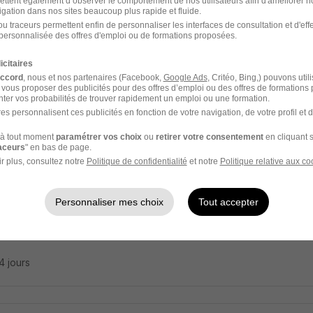
ettent également d’observer le comportement de nos utilisateurs afin d'améliorer no
 Soignant H/F
igation dans nos sites beaucoup plus rapide et fluide.
u traceurs permettent enfin de personnaliser les interfaces de consultation et d'eff
 Medical
personnalisée des offres d'emploi ou de formations proposées.
icitaires
 - 83
Intérim
12,31 - 12,95 € / heure
accord
, nous et nos partenaires (Facebook,
Google Ads
, Critéo, Bing,) pouvons util
 vous proposer des publicités pour des offres d’emploi ou des offres de formations
ter vos probabilités de trouver rapidement un emploi ou une formation.
26 jours
es personnalisent ces publicités en fonction de votre navigation, de votre profil et 
à tout moment
paramétrer vos choix
ou
retirer votre consentement
en cliquant s
raceurs
" en bas de page.
r plus, consultez notre
Politique de confidentialité
et notre
Politique relative aux co
rmier H/F
ed Carrière Santé
Personnaliser mes choix
Tout accepter
 - 83
CDD
15 - 20 € / heure
24 jours