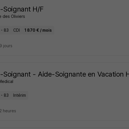
-Soignant H/F
e des Oliviers
 - 83
CDI
1 870 € / mois
29 jours
-Soignant - Aide-Soignante en Vacation 
 Medical
 - 83
Intérim
22 heures