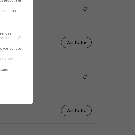
s produits et
ectuer une
iser des
 personnalisés
Voir l’offre
de vos centres
ur le lien
okies
.
Voir l’offre