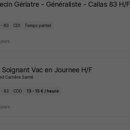
cin Gériatre - Généraliste - Callas 83 H/
 - 83
CDI
Temps partiel
2 jours
 Soignant Vac en Journee H/F
ed Carrière Santé
 - 83
CDD
13 - 15 € / heure
2 jours