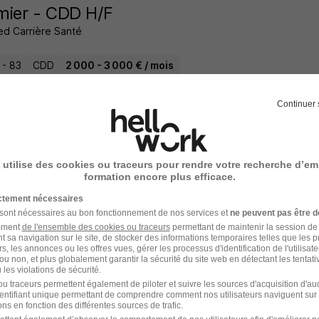
rmier - CDD H/F
ed Carrière Santé
 - 83
CDD
2 000 - 3 000 € / mois
4 jours
Continuer 
 utilise des cookies ou traceurs pour rendre votre recherche d’em
 Soignant - Vac H/F
formation encore plus efficace.
ed Carrière Santé
ictement nécessaires
 sont nécessaires au bon fonctionnement de nos services et
ne peuvent pas être d
 - 83
CDD
2 000 - 2 200 € / mois
amment
de l'ensemble des cookies ou traceurs
permettant de maintenir la session de l
t sa navigation sur le site, de stocker des informations temporaires telles que les 
rs, les annonces ou les offres vues, gérer les processus d'identification de l'utilisateur,
ou non, et plus globalement garantir la sécurité du site web en détectant les tentati
27 jours
les violations de sécurité.
u traceurs permettent également de piloter et suivre les sources d'acquisition d'a
identifiant unique permettant de comprendre comment nos utilisateurs naviguent sur 
ns en fonction des différentes sources de trafic.