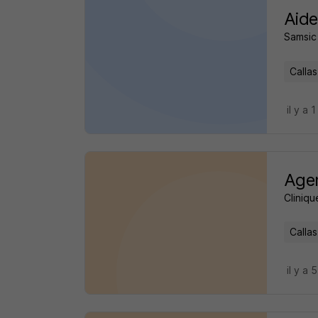
Aide
Samsic
Callas
il y a 1
Agen
Cliniqu
Callas
il y a 