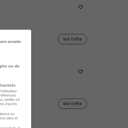
Voir l’offre
sans accepter
ploi ou de
ésactivés
.
'utilisateur
préférences
 vérifier s'il
Voir l’offre
ves d'accès
udience en
nos sites et