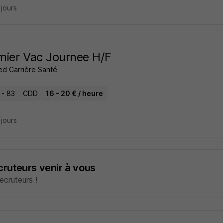
2 jours
rmier Vac Journee H/F
ed Carrière Santé
 - 83
CDD
16 - 20 € / heure
2 jours
ecruteurs venir à vous
cruteurs !