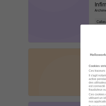
Infi
Archim
Callas
il y a 
Hellowork
Aide
Archim
Cookies str
Ces traceurs
Callas
Il s'agit not
active pendan
des utilisateu
est connecté 
il y a 
frauduleux ou 
Ces cookies o
utilisant un 
nos applicatio