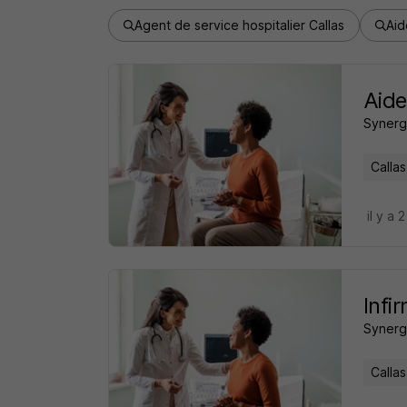
Agent de service hospitalier Callas
Aid
Aide
Synerg
Callas
il y a 
Infi
Synerg
Callas