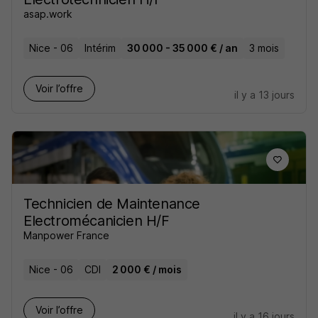
asap.work
Nice - 06
Intérim
30 000 - 35 000 € / an
3 mois
Voir l’offre
il y a 13 jours
Technicien de Maintenance
Electromécanicien H/F
Manpower France
Nice - 06
CDI
2 000 € / mois
Voir l’offre
il y a 16 jours