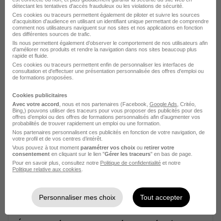
Voir l’offre
plus de 1 mois
détectant les tentatives d'accès frauduleux ou les violations de sécurité.
Ces cookies ou traceurs permettent également de piloter et suivre les sources
d'acquisition d'audience en utilisant un identifiant unique permettant de comprendre
comment nos utilisateurs naviguent sur nos sites et nos applications en fonction
des différentes sources de trafic.
Ils nous permettent également d’observer le comportement de nos utilisateurs afin
d'améliorer nos produits et rendre la navigation dans nos sites beaucoup plus
rapide et fluide.
Ces cookies ou traceurs permettent enfin de personnaliser les interfaces de
consultation et d'effectuer une présentation personnalisée des offres d'emploi ou
de formations proposées.
Electronicien Maintenance Piscine H/F
Acass
Super recruteur
Cookies publicitaires
Avec votre accord
, nous et nos partenaires (Facebook,
Google Ads
, Critéo,
Bing,) pouvons utiliser des traceurs pour vous proposer des publicités pour des
Nice - 06
CDI
2 000 - 2 900 € / mois
offres d’emploi ou des offres de formations personnalisés afin d’augmenter vos
probabilités de trouver rapidement un emploi ou une formation.
Nos partenaires personnalisent ces publicités en fonction de votre navigation, de
votre profil et de vos centres d’intérêt.
Voir l’offre
Vous pouvez à tout moment
paramétrer vos choix
ou
retirer votre
il y a 27 jours
consentement
en cliquant sur le lien "
Gérer les traceurs
" en bas de page.
Pour en savoir plus, consultez notre
Politique de confidentialité
et notre
Politique relative aux cookies
.
Personnaliser mes choix
Tout accepter