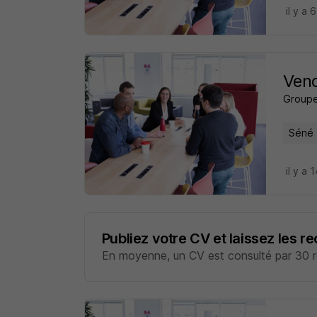
il y a 
Vend
Groupe
Séné 
il y a 
Publiez votre CV et laissez les r
En moyenne, un CV est consulté par 30 re