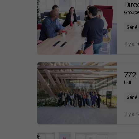
Dire
Groupe
Séné 
il y a 
772 
Lidl
Séné 
il y a 