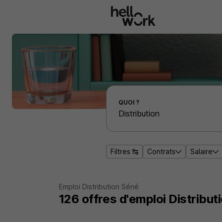
Aller au contenu principal
Effectuer une recherche d'emploi par localité
QUOI ?
Filtres
Contrats
Salaire
Emploi Distribution Séné
126
offres d'emploi
Distribut