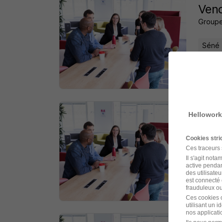
Vend
Groupe
Séné 
il y a 
Hellowork
Emp
Groupe
Cookies str
Ces traceurs
Séné 
Il s'agit not
active pendan
des utilisateu
est connecté 
il y a 
frauduleux ou 
Ces cookies o
utilisant un 
nos applicatio