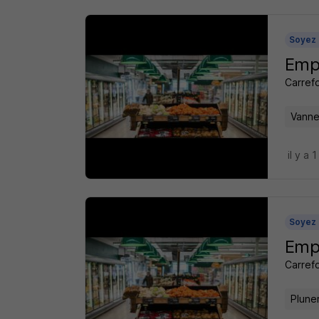
Soyez 
Emp
Carref
Vanne
il y a 1
Soyez 
Empl
Carref
Plune