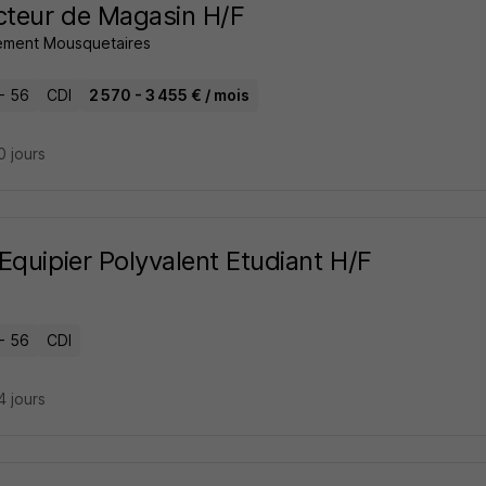
cteur de Magasin H/F
ment Mousquetaires
- 56
CDI
2 570 - 3 455 € / mois
10 jours
Equipier Polyvalent Etudiant H/F
- 56
CDI
14 jours