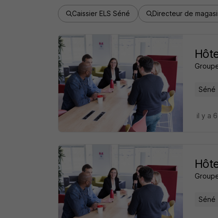
Caissier ELS Séné
Directeur de magas
Hôte
Groupe
Séné 
il y a 
Hôte
Groupe
Séné 