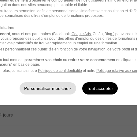
ettent également d’observer le comportement de nos utilisateurs afin d'améliorer no
oi Saisonnier - Employé Commercial H/F
igation dans nos sites beaucoup plus rapide et fluide.
u traceurs permettent enfin de personnaliser les interfaces de consultation et d'eff
ment Mousquetaires
personnalisée des offres d'emploi ou de formations proposées.
icitaires
- 56
CDD
Temps partiel
accord
, nous et nos partenaires (Facebook,
Google Ads
, Critéo, Bing,) pouvons util
 vous proposer des publicités pour des offres d’emploi ou des offres de formations
ter vos probabilités de trouver rapidement un emploi ou une formation.
16 jours
es personnalisent ces publicités en fonction de votre navigation, de votre profil et 
à tout moment
paramétrer vos choix
ou
retirer votre consentement
en cliquant s
raceurs
" en bas de page.
r plus, consultez notre
Politique de confidentialité
et notre
Politique relative aux co
cteur de Magasin - Séné 56 H/F
Dor
Personnaliser mes choix
Tout accepter
- 56
CDI
30 000 - 33 000 € / an
14 jours