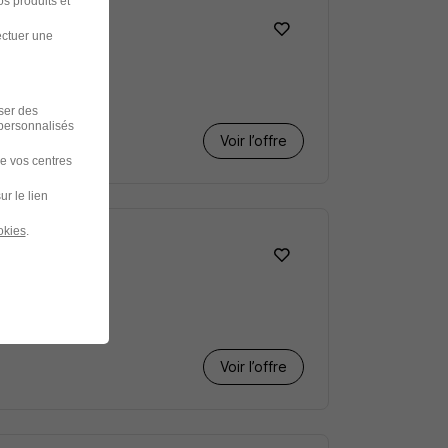
s produits et
ectuer une
iser des
 personnalisés
Voir l’offre
de vos centres
ur le lien
okies
.
Voir l’offre