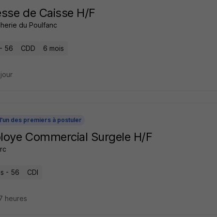
sse de Caisse H/F
cherie du Poulfanc
- 56
CDD
6 mois
 jour
l'un des premiers à postuler
loye Commercial Surgele H/F
rc
s - 56
CDI
17 heures