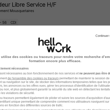
eur Libre Service H/F
ment Mousquetaires
- 56
CDI
16 jours
Continuer 
 utilise des cookies ou traceurs pour rendre votre recherche d’em
loye Commercial H/F
formation encore plus efficace.
ment Mousquetaires
ictement nécessaires
 sont nécessaires au bon fonctionnement de nos services et
ne peuvent pas être d
- 56
CDI
amment
de l'ensemble des cookies ou traceurs
permettant de maintenir la session de l
t sa navigation sur le site, de stocker des informations temporaires telles que les 
rs, les annonces ou les offres vues, gérer les processus d'identification de l'utilisateur,
ou non, et plus globalement garantir la sécurité du site web en détectant les tentati
16 jours
les violations de sécurité.
u traceurs permettent également de piloter et suivre les sources d'acquisition d'a
identifiant unique permettant de comprendre comment nos utilisateurs naviguent sur 
ns en fonction des différentes sources de trafic.