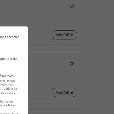
Voir l’offre
sans accepter
ploi ou de
ésactivés
.
'utilisateur
préférences
 vérifier s'il
Voir l’offre
ves d'accès
udience en
nos sites et