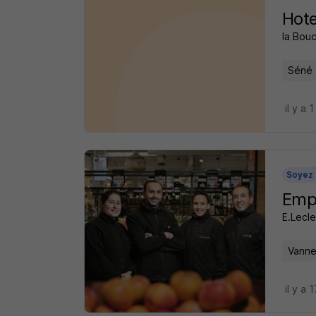
Hote
la Bou
Séné 
il y a 1
Soyez 
Emp
E.Lecle
Vanne
il y a 