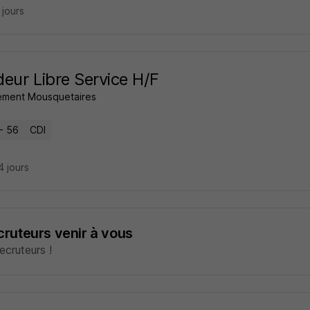
6 jours
eur Libre Service H/F
ment Mousquetaires
- 56
CDI
14 jours
ecruteurs venir à vous
cruteurs !