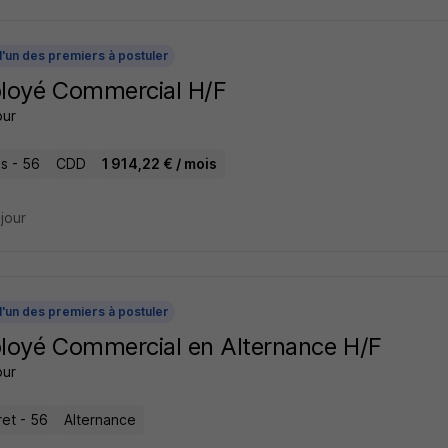
l'un des premiers à postuler
loyé Commercial H/F
our
s - 56
CDD
1 914,22 € / mois
 jour
l'un des premiers à postuler
oyé Commercial en Alternance H/F
our
ret - 56
Alternance