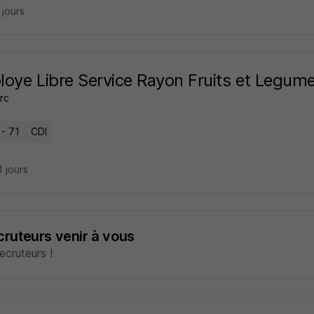
9 jours
oye Libre Service Rayon Fruits et Legum
rc
 - 71
CDI
11 jours
ecruteurs venir à vous
cruteurs !