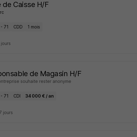
 de Caisse H/F
rc
 - 71
CDD
1 mois
8 jours
ponsable de Magasin H/F
entreprise souhaite rester anonyme
 - 71
CDI
34 000 € / an
17 jours