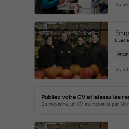
il y a 
Empl
E.Lecle
Autun
il y a 
Publiez votre CV et laissez les r
En moyenne, un CV est consulté par 30 re