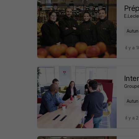
Pré
E.Lecle
Autun
il y a 
Inte
Groupe
Autun
il y a 