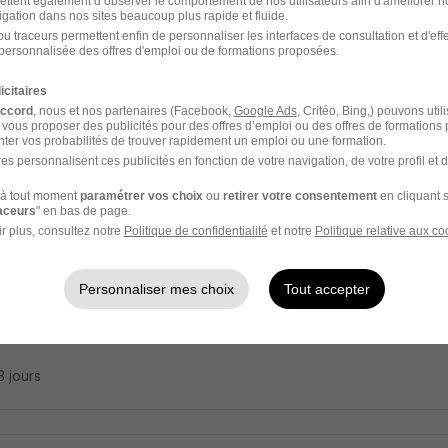
ettent également d’observer le comportement de nos utilisateurs afin d'améliorer no
oye Commercial Libre Service Secteur Fr
igation dans nos sites beaucoup plus rapide et fluide.
u traceurs permettent enfin de personnaliser les interfaces de consultation et d'eff
rc
personnalisée des offres d'emploi ou de formations proposées.
icitaires
 - 71
CDD
6 mois
accord
, nous et nos partenaires (Facebook,
Google Ads
, Critéo, Bing,) pouvons util
 vous proposer des publicités pour des offres d’emploi ou des offres de formations
ter vos probabilités de trouver rapidement un emploi ou une formation.
23 jours
es personnalisent ces publicités en fonction de votre navigation, de votre profil et 
à tout moment
paramétrer vos choix
ou
retirer votre consentement
en cliquant s
raceurs
" en bas de page.
r plus, consultez notre
Politique de confidentialité
et notre
Politique relative aux co
ionnaire de Rayon H/F
colage
Personnaliser mes choix
Tout accepter
 - 71
CDI
13 jours