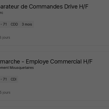
parateur de Commandes Drive H/F
rc
 - 71
CDD
3 mois
18 jours
rmarche - Employe Commercial H/F
ment Mousquetaires
 - 71
CDI
25 jours