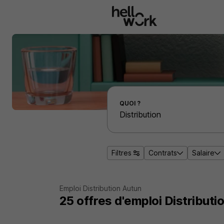
Aller au contenu principal
Effectuer une recherche d'emploi par localité
QUOI ?
Filtres
Contrats
Salaire
Emploi Distribution Autun
25
offres d'emploi
Distributi