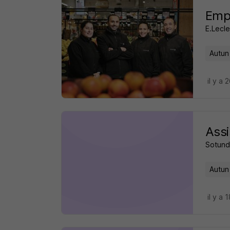
Empl
E.Lecle
Autun
il y a 
Assi
Sotund
Autun
il y a 