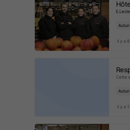
Hôte
E.Lecle
Autun
il y a 
Res
Cette 
Autun
il y a 