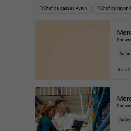
Chef de caisses Autun
Chef de rayon 
Merc
Sarawa
Autun
il y a 
Merc
Sarawa
Saône