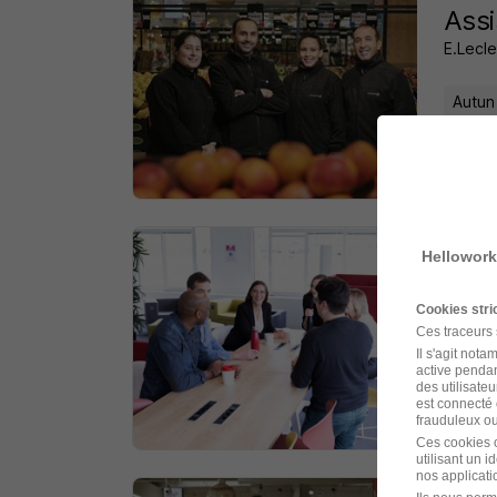
Assi
E.Lecle
Autun
il y a 
Hellowork
Prep
Groupe
Cookies str
Ces traceurs
Autun
Il s'agit not
active pendan
des utilisateu
est connecté 
il y a 
frauduleux ou 
Ces cookies o
utilisant un 
nos applicatio