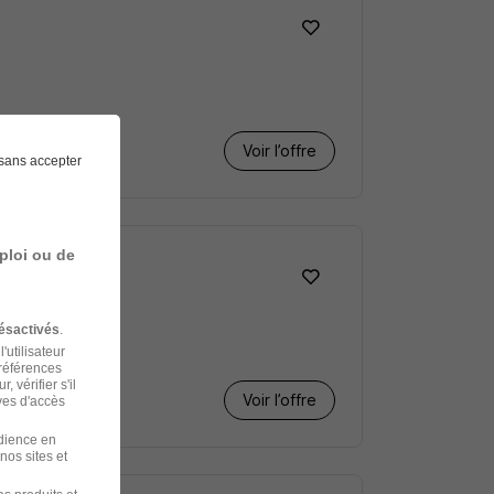
Voir l’offre
sans accepter
ploi ou de
ésactivés
.
'utilisateur
préférences
 vérifier s'il
Voir l’offre
ves d'accès
udience en
nos sites et