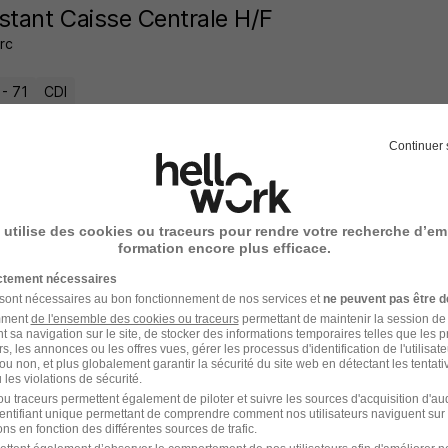
stant Caisse Centrale H/F
rc
 - 71
CDI
13 jours
Continuer 
 utilise des cookies ou traceurs pour rendre votre recherche d’em
arateur Drive H/F
formation encore plus efficace.
ment Mousquetaires
ictement nécessaires
 sont nécessaires au bon fonctionnement de nos services et
ne peuvent pas être d
 - 71
CDD
amment
de l'ensemble des cookies ou traceurs
permettant de maintenir la session de l
t sa navigation sur le site, de stocker des informations temporaires telles que les 
rs, les annonces ou les offres vues, gérer les processus d'identification de l'utilisateur,
ou non, et plus globalement garantir la sécurité du site web en détectant les tentati
16 jours
les violations de sécurité.
u traceurs permettent également de piloter et suivre les sources d'acquisition d'a
identifiant unique permettant de comprendre comment nos utilisateurs naviguent sur 
ns en fonction des différentes sources de trafic.