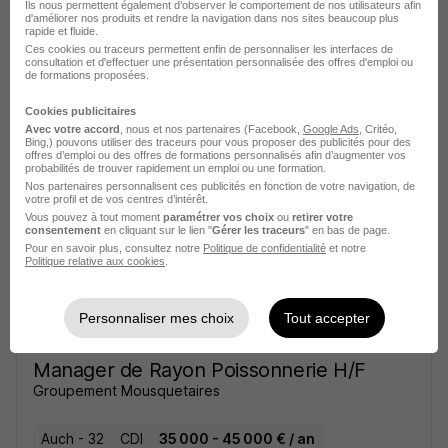
Ils nous permettent également d’observer le comportement de nos utilisateurs afin
d'améliorer nos produits et rendre la navigation dans nos sites beaucoup plus
rapide et fluide.
Ces cookies ou traceurs permettent enfin de personnaliser les interfaces de
consultation et d'effectuer une présentation personnalisée des offres d'emploi ou
de formations proposées.
Responsable de Rayons H/F
Intersport
Cookies publicitaires
Avec votre accord
, nous et nos partenaires (Facebook,
Google Ads
, Critéo,
Bing,) pouvons utiliser des traceurs pour vous proposer des publicités pour des
Auch - 32
CDI
offres d’emploi ou des offres de formations personnalisés afin d’augmenter vos
probabilités de trouver rapidement un emploi ou une formation.
Nos partenaires personnalisent ces publicités en fonction de votre navigation, de
votre profil et de vos centres d’intérêt.
Voir l’offre
il y a 29 jours
Vous pouvez à tout moment
paramétrer vos choix
ou
retirer votre
consentement
en cliquant sur le lien "
Gérer les traceurs
" en bas de page.
Pour en savoir plus, consultez notre
Politique de confidentialité
et notre
Politique relative aux cookies
.
Personnaliser mes choix
Tout accepter
Manager de Rayon Poissonnerie H/F
Groupement Mousquetaires
Auch - 32
CDI
35 000 - 45 000 € / an