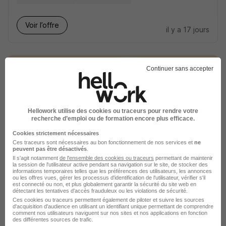
Voir l’offre
il y a 17 jours
Continuer sans accepter
Alternance Employé Commercial H/F
Hellowork utilise des cookies ou traceurs pour rendre votre
Mon Campus
recherche d’emploi ou de formation encore plus efficace.
Cookies strictement nécessaires
Auch - 32
Alternance
504,10 - 1 867,02 € / mois
Ces traceurs sont nécessaires au bon fonctionnement de nos services et
ne
peuvent pas être désactivés
.
12 mois
Il s'agit notamment
de l'ensemble des cookies ou traceurs
permettant de maintenir
la session de l'utilisateur active pendant sa navigation sur le site, de stocker des
informations temporaires telles que les préférences des utilisateurs, les annonces
ou les offres vues, gérer les processus d'identification de l'utilisateur, vérifier s'il
est connecté ou non, et plus globalement garantir la sécurité du site web en
Voir l’offre
il y a 29 jours
détectant les tentatives d'accès frauduleux ou les violations de sécurité.
Ces cookies ou traceurs permettent également de piloter et suivre les sources
d'acquisition d'audience en utilisant un identifiant unique permettant de comprendre
comment nos utilisateurs naviguent sur nos sites et nos applications en fonction
des différentes sources de trafic.