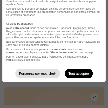
d'améliorer nos produits et rendre la navigation dans nos sites beaucoup plus
rapide et fluide.
Ces cookies ou traceurs permettent enfin de personnaliser les interfaces de
consultation et d'effectuer une présentation personnalisée des offres d'emploi ou
de formations proposées.
Cookies publicitaires
Avec votre accord
, nous et nos partenaires (Facebook,
Google Ads
, Critéo,
Bing,) pouvons utiliser des traceurs pour vous proposer des publicités pour des
offres d’emploi ou des offres de formations personnalisés afin d’augmenter vos
Animateur - Animatrice d'Accueil
probabilités de trouver rapidement un emploi ou une formation.
Collectif de Mineurs Acm H/F
Nos partenaires personnalisent ces publicités en fonction de votre navigation, de
votre profil et de vos centres d’intérêt.
Francas du Jura
Vous pouvez à tout moment
paramétrer vos choix
ou
retirer votre
consentement
en cliquant sur le lien "
Gérer les traceurs
" en bas de page.
Pour en savoir plus, consultez notre
Politique de confidentialité
et notre
Les Moussières - 39
CDD
12,99 € / heure
Politique relative aux cookies
.
Voir l’offre
Personnaliser mes choix
Tout accepter
il y a 9 jours