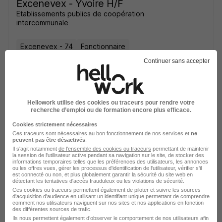
Excenevex - Yvoire H/F
Etablissements publics de coopération
intercommunale
Excenevex - 74
Fonctionnaire
Continuer sans accepter
Voir l’offre
plus de 1 mois
Hellowork utilise des cookies ou traceurs pour rendre votre
recherche d’emploi ou de formation encore plus efficace.
Cookies strictement nécessaires
Ces traceurs sont nécessaires au bon fonctionnement de nos services et
ne
peuvent pas être désactivés
.
Il s'agit notamment
de l'ensemble des cookies ou traceurs
permettant de maintenir
Animateur Centre de Loisirs H/F
la session de l'utilisateur active pendant sa navigation sur le site, de stocker des
informations temporaires telles que les préférences des utilisateurs, les annonces
Mairie
ou les offres vues, gérer les processus d'identification de l'utilisateur, vérifier s'il
est connecté ou non, et plus globalement garantir la sécurité du site web en
détectant les tentatives d'accès frauduleux ou les violations de sécurité.
Versonnex - 01
CDD
Ces cookies ou traceurs permettent également de piloter et suivre les sources
d'acquisition d'audience en utilisant un identifiant unique permettant de comprendre
comment nos utilisateurs naviguent sur nos sites et nos applications en fonction
des différentes sources de trafic.
Voir l’offre
Ils nous permettent également d’observer le comportement de nos utilisateurs afin
il y a 4 jours