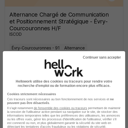
Alternance Chargé de Communication
et Positionnement Stratégique - Évry-
Courcouronnes H/F
ISCOD
Évry-Courcouronnes - 91
Alternance
492,22 - 1 823,03 € / mois
Continuer sans accepter
Voir l’offre
il y a 10 jours
Hellowork utilise des cookies ou traceurs pour rendre votre
recherche d’emploi ou de formation encore plus efficace.
Cookies strictement nécessaires
Ces traceurs sont nécessaires au bon fonctionnement de nos services et
ne
peuvent pas être désactivés
.
Il s'agit notamment
de l'ensemble des cookies ou traceurs
permettant de maintenir
la session de l'utilisateur active pendant sa navigation sur le site, de stocker des
informations temporaires telles que les préférences des utilisateurs, les annonces
Stage Animateur Évènementiel
ou les offres vues, gérer les processus d'identification de l'utilisateur, vérifier s'il
est connecté ou non, et plus globalement garantir la sécurité du site web en
Séminaire H/F
détectant les tentatives d'accès frauduleux ou les violations de sécurité.