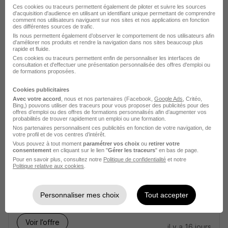
Team Active
Ces cookies ou traceurs permettent également de piloter et suivre les sources
d'acquisition d'audience en utilisant un identifiant unique permettant de comprendre
comment nos utilisateurs naviguent sur nos sites et nos applications en fonction
des différentes sources de trafic.
Fontainebleau - Évry-Courcouronnes
Stage
1 mois
Ils nous permettent également d’observer le comportement de nos utilisateurs afin
d'améliorer nos produits et rendre la navigation dans nos sites beaucoup plus
rapide et fluide.
Ces cookies ou traceurs permettent enfin de personnaliser les interfaces de
Voir l’offre
il y a 11 jours
consultation et d'effectuer une présentation personnalisée des offres d'emploi ou
de formations proposées.
Cookies publicitaires
Avec votre accord
, nous et nos partenaires (Facebook,
Google Ads
, Critéo,
Bing,) pouvons utiliser des traceurs pour vous proposer des publicités pour des
offres d’emploi ou des offres de formations personnalisés afin d’augmenter vos
probabilités de trouver rapidement un emploi ou une formation.
Nos partenaires personnalisent ces publicités en fonction de votre navigation, de
votre profil et de vos centres d’intérêt.
Chargé de Relations Entreprises H/F
Vous pouvez à tout moment
paramétrer vos choix
ou
retirer votre
consentement
en cliquant sur le lien "
Gérer les traceurs
" en bas de page.
ATHENA BUSINESS SCHOOL
Pour en savoir plus, consultez notre
Politique de confidentialité
et notre
Politique relative aux cookies
.
Évry-Courcouronnes - 91
CDI
30 000 - 33 000 € / an
Personnaliser mes choix
Tout accepter
Voir l’offre
il y a 16 jours