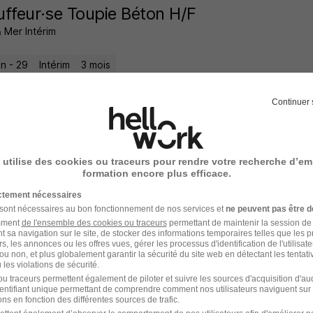
ffeur·se Toupie Béton H/F
 Mer Intérim
n - 29
Intérim
3 mois
9 jours
Continuer 
 utilise des cookies ou traceurs pour rendre votre recherche d’em
nicien Frigoriste CVC H/F
formation encore plus efficace.
nergie
ictement nécessaires
 sont nécessaires au bon fonctionnement de nos services et
ne peuvent pas être d
n - 29
CDI
amment
de l'ensemble des cookies ou traceurs
permettant de maintenir la session de l
t sa navigation sur le site, de stocker des informations temporaires telles que les 
rs, les annonces ou les offres vues, gérer les processus d'identification de l'utilisateur,
ou non, et plus globalement garantir la sécurité du site web en détectant les tentati
11 jours
les violations de sécurité.
u traceurs permettent également de piloter et suivre les sources d'acquisition d'a
identifiant unique permettant de comprendre comment nos utilisateurs naviguent sur 
ns en fonction des différentes sources de trafic.