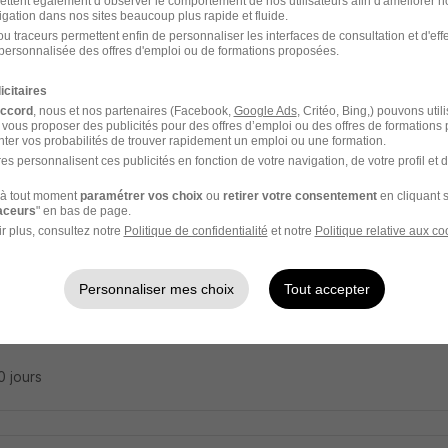
ettent également d’observer le comportement de nos utilisateurs afin d'améliorer no
igation dans nos sites beaucoup plus rapide et fluide.
n Coffreur H/F
u traceurs permettent enfin de personnaliser les interfaces de consultation et d'eff
e Intérim
personnalisée des offres d'emploi ou de formations proposées.
icitaires
n - 29
Intérim
2 mois
accord
, nous et nos partenaires (Facebook,
Google Ads
, Critéo, Bing,) pouvons util
 vous proposer des publicités pour des offres d’emploi ou des offres de formations
ter vos probabilités de trouver rapidement un emploi ou une formation.
10 jours
es personnalisent ces publicités en fonction de votre navigation, de votre profil et 
à tout moment
paramétrer vos choix
ou
retirer votre consentement
en cliquant s
raceurs
" en bas de page.
r plus, consultez notre
Politique de confidentialité
et notre
Politique relative aux co
ffeur Camion Grue H/F
e Intérim
Personnaliser mes choix
Tout accepter
n - 29
Intérim
18 mois
10 jours