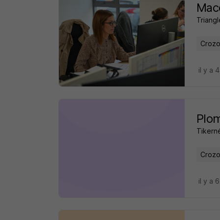
Maco
Triangl
Crozo
il y a 
Plom
Tikern
Crozo
il y a 