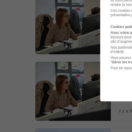
Ils nous perm
rendre la nav
Maço
Ces cookies o
Triangl
présentation 
Cookies publ
Crozo
Avec votre 
traceurs pour
afin d’augmen
il y a 
Nos partenair
d’intérêt.
Vous pouvez 
"
Gérer les t
Pour en savoi
Chau
Triangl
Crozo
il y a 