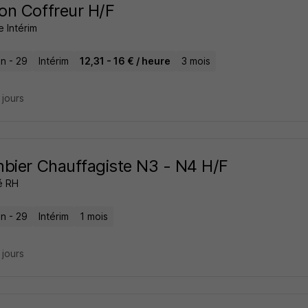
n Coffreur H/F
e Intérim
n - 29
Intérim
12,31 - 16 € / heure
3 mois
4 jours
bier Chauffagiste N3 - N4 H/F
é RH
n - 29
Intérim
1 mois
6 jours