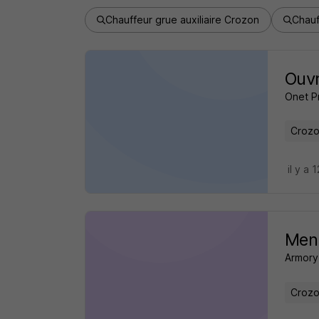
Chauffeur grue auxiliaire Crozon
Chauf
Ouvr
Onet P
Crozo
il y a 
Menu
Armory
Crozo