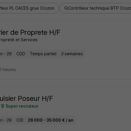
feur PL CACES grue Crozon
Contrôleur technique BTP Croz
ier de Proprete H/F
ropreté et Services
n - 29
CDD
Temps partiel
3 semaines
12 heures
isier Poseur H/F
Super recruteur
n - 29
CDI
28 000 - 35 000 € / an