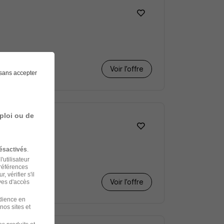
Voir l’offre
sans accepter
ploi ou de
ésactivés
.
'utilisateur
préférences
 vérifier s'il
Voir l’offre
ves d'accès
udience en
nos sites et