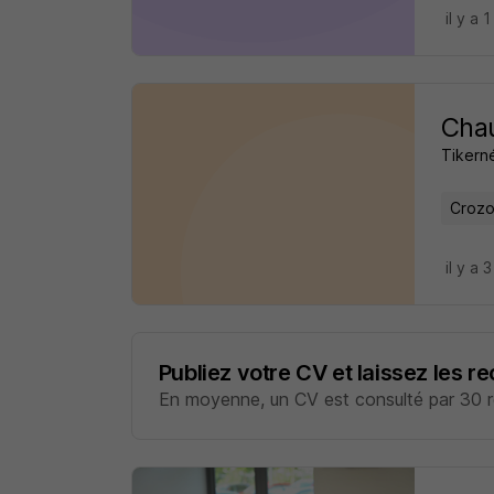
il y a 1
Cha
Tikern
Crozo
il y a 
Publiez votre CV et laissez les r
En moyenne, un CV est consulté par 30 re