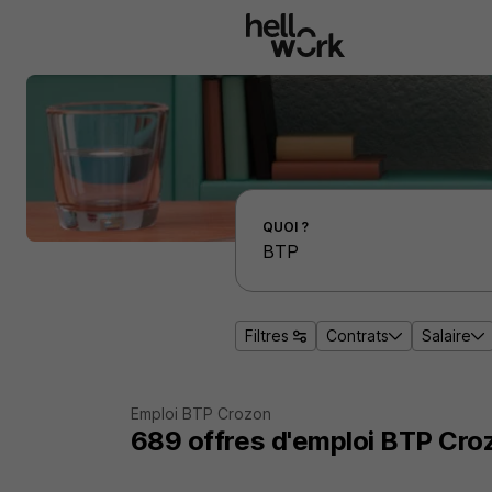
Aller au contenu principal
Effectuer une recherche d'emploi par localité
QUOI ?
Filtres
Contrats
Salaire
Emploi BTP Crozon
689
offres d'emploi
BTP Cro