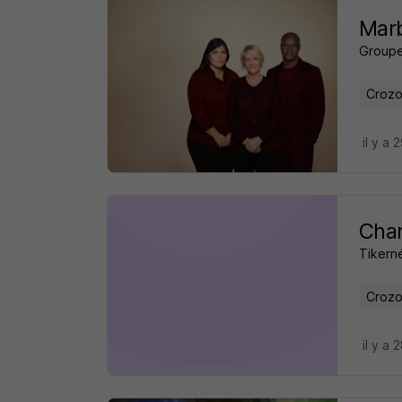
Marb
Group
Crozo
il y a 
Char
Tikern
Crozo
il y a 