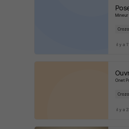
Pose
Mineur
Crozo
il y a 
Ouvr
Onet P
Crozo
il y a 