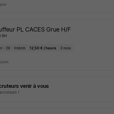
 jour
uffeur PL CACES Grue H/F
é RH
n - 29
Intérim
12,50 € / heure
3 mois
3 jours
ecruteurs venir à vous
cruteurs !