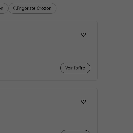
on
Frigoriste Crozon
Voir l’offre