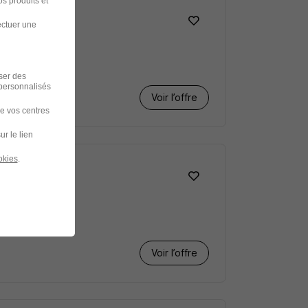
s produits et
ectuer une
iser des
 personnalisés
Voir l’offre
de vos centres
ur le lien
okies
.
Voir l’offre