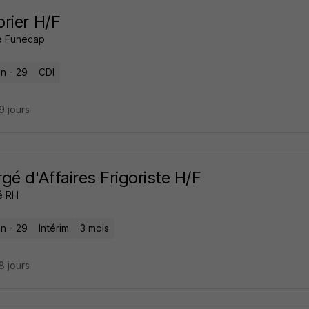
rier H/F
e Funecap
n - 29
CDI
29 jours
gé d'Affaires Frigoriste H/F
é RH
n - 29
Intérim
3 mois
28 jours